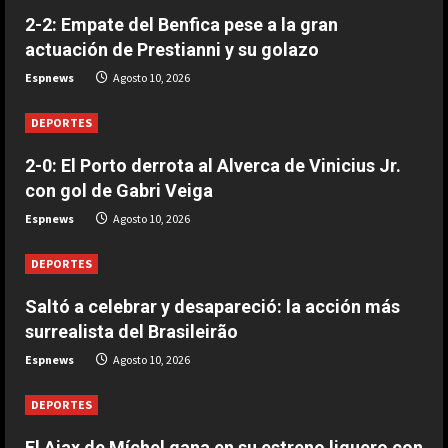
DEPORTES
2-2: Empate del Benfica pese a la gran
El Ajax de Míchel gana en su
actuación de Prestianni y su golazo
estreno liguero con Ter Stegen
como mejor jugador
Espnews
Agosto 10, 2026
2
Agosto 10, 2026
DEPORTES
DEPORTES
Saltó a celebrar y desapareció: la
2-0: El Porto derrota al Alverca de Vinicius Jr.
acción más surrealista del
con gol de Gabri Veiga
Brasileirão
Espnews
Agosto 10, 2026
3
Agosto 10, 2026
DEPORTES
DEPORTES
2-0: El Porto derrota al Alverca de
Saltó a celebrar y desapareció: la acción más
Vinicius Jr. con gol de Gabri Veiga
surrealista del Brasileirão
Agosto 10, 2026
Espnews
Agosto 10, 2026
4
DEPORTES
DEPORTES
2-2: Empate del Benfica pese a la
gran actuación de Prestianni y su
El Ajax de Míchel gana en su estreno liguero con