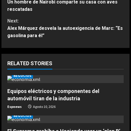
Un hombre de Nairobi comparte su casa con aves
o
rescatadas
n
Next:
Alex Márquez desvela la autoexigencia de Marc: “Es
t
gasolina para él”
i
ESPAÑA
n
Un ganador de Wimbledon señala a
RELATED STORIES
Jódar como el “elegido” para
u
desafiar a Alcaraz y Sinner
NEGOCIOS
2
Agosto 10, 2026
e
ESPAÑA
Equipos eléctricos y componentes del
R
El enigmático mensaje de Márquez
automóvil tiran de la industria
tras su séptimo puesto en
e
Espnews
Agosto 10, 2026
Silverstone: “El favorito sigo
siendo yo”
3
NEGOCIOS
a
Agosto 10, 2026
ESPAÑA