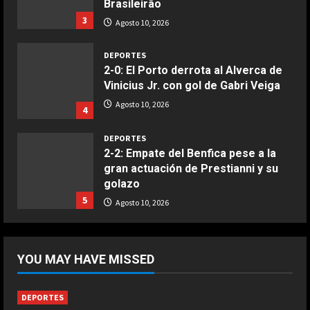
Brasileirão
Boquerones fritos en freidora de
3
aire
Agosto 10, 2026
Aprile 24, 2026
3
DEPORTES
2-0: El Porto derrota al Alverca de
Vinicius Jr. con gol de Gabri Veiga
COCINA
Buñuelos de alcachofas
Agosto 10, 2026
4
Aprile 5, 2026
4
DEPORTES
2-2: Empate del Benfica pese a la
gran actuación de Prestianni y su
COCINA
golazo
Ternera guisada con senderuelas
5
Agosto 10, 2026
Marzo 20, 2026
5
DEPORTES
2-3: Los juveniles del Dortmund
YOU MAY HAVE MISSED
doblegan al Arsenal y se llevan la
Emirates Cup
1
Agosto 10, 2026
DEPORTES