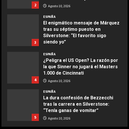
2
Agosto 10, 2026
COCINA
Boquerones fritos en freidora de
ESPAÑA
aire
El enigmático mensaje de Márquez
tras su séptimo puesto en
Aprile 24, 2026
3
Silverstone: “El favorito sigo
siendo yo”
3
COCINA
Agosto 10, 2026
ESPAÑA
Buñuelos de alcachofas
¿Peligra el US Open? La razón por
Aprile 5, 2026
la que Sinner no jugará el Masters
4
1.000 de Cincinnati
4
Agosto 10, 2026
COCINA
ESPAÑA
Ternera guisada con senderuelas
La dura confesión de Bezzecchi
Marzo 20, 2026
tras la carrera en Silverstone:
5
“Tenía ganas de vomitar”
5
Agosto 10, 2026
COCINA
Ensalada de habas y alcachofas con
ESPAÑA