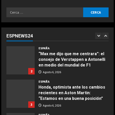
alto
Rosa
5
el
articoli
fuego
Ricerca
Agosto 6, 2026
ESPAÑA
per:
“Márquez y Rossi tienen cosas en
común”: Un piloto de Ducati explica
la gran cualidad que ambos
ESPNEWS24
comparten
1
COCINA
Agosto 6, 2026
ESPAÑA
Ensalada de espinacas deliciosa
“Max me dijo que me centrara”: el
Maggio 28, 2026
consejo de Verstappen a Antonelli
2
en medio del mundial de F1
2
Agosto 6, 2026
COCINA
Boquerones fritos en freidora de
ESPAÑA
aire
Honda, optimista ante los cambios
recientes en Aston Martin:
Aprile 24, 2026
3
“Estamos en una buena posición”
3
Agosto 6, 2026
COCINA
ESPAÑA