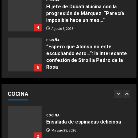
Buñuelos de alcachofas
El jefe de Ducati alucina con la
Aprile 5, 2026
progresión de Márquez: “Parecía
4
imposible hace un mes…”
4
Agosto 6, 2026
COCINA
ESPAÑA
Ternera guisada con senderuelas
“Espero que Alonso no esté
Marzo 20, 2026
escuchando esto…”: la interesante
5
confesión de Stroll a Pedro de la
Rosa
5
COCINA
Agosto 6, 2026
Ensalada de habas y alcachofas con
ESPAÑA
langostinos
“Márquez y Rossi tienen cosas en
COCINA
común”: Un piloto de Ducati explica
Giugno 20, 2026
1
la gran cualidad que ambos
DEPORTES
comparten
Tragedia mortal de un internacional
1
en Uganda
COCINA
Agosto 6, 2026
ESPAÑA
Ensalada de espinacas deliciosa
Agosto 6, 2026
2
“Max me dijo que me centrara”: el
Maggio 28, 2026
consejo de Verstappen a Antonelli
2