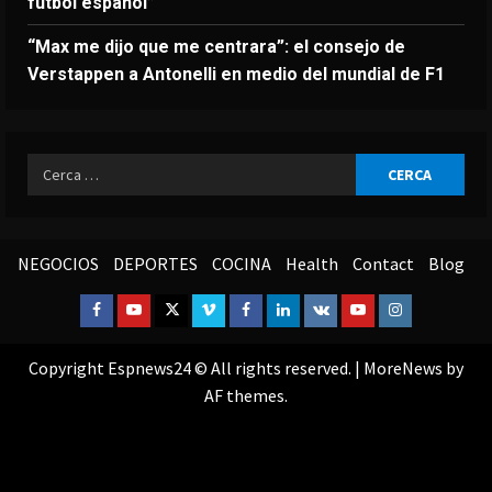
fútbol español”
“Max me dijo que me centrara”: el consejo de
Verstappen a Antonelli en medio del mundial de F1
Ricerca
per:
NEGOCIOS
DEPORTES
COCINA
Health
Contact
Blog
Facebook
Youtube
Twitter
Vimeo
Facebook
Linkedin
VK
Youtube
Instagram
Copyright Espnews24 © All rights reserved.
|
MoreNews
by
AF themes.