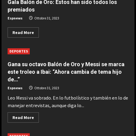
Gala Balón de Oro: Estos han sido todos los
y
por
premiados
toda
Argentina”
Espnews
Ottobre 31, 2023
Read
Read More
more
about
Gala
Balón
DEPORTES
de
Oro:
Estos
Gana su octavo Balón de Oro y Messi se marca
han
sido
este troleo a Ibai: “Ahora cambia de tema hijo
todos
de…”
los
premiados
Espnews
Ottobre 31, 2023
Leo Messi va sobrado. En lo futbolístico y también en lo de
manejar entrevistas, aunque diga lo...
Read
Read More
more
about
Gana
su