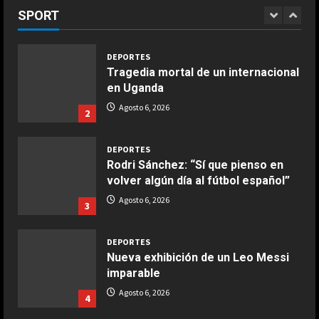
Ensalada de habas y alcachofas con
SPORT
Agosto 6, 2026
1
langostinos
Giugno 20, 2026
1
DEPORTES
Tragedia mortal de un internacional
en Uganda
COCINA
Ensalada de espinacas deliciosa
Agosto 6, 2026
2
Maggio 28, 2026
2
DEPORTES
Rodri Sánchez: “Sí que pienso en
COCINA
volver algún día al fútbol español”
Boquerones fritos en freidora de
Agosto 6, 2026
3
aire
Aprile 24, 2026
3
DEPORTES
Nueva exhibición de un Leo Messi
imparable
COCINA
Buñuelos de alcachofas
Agosto 6, 2026
4
Aprile 5, 2026