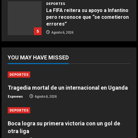
4
DEPORTES
La FIFA reitera su apoyo a Infantino
pero reconoce que “se cometieron
COCINA
errores”
Ternera guisada con senderuelas
5
Agosto 6, 2026
Marzo 20, 2026
5
DEPORTES
Boca logra su primera victoria con
YOU MAY HAVE MISSED
un gol de otra liga
Agosto 6, 2026
1
DEPORTES
Tragedia mortal de un internacional en Uganda
DEPORTES
Tragedia mortal de un internacional
Espnews
Agosto 6, 2026
en Uganda
Agosto 6, 2026
DEPORTES
2
Boca logra su primera victoria con un gol de
DEPORTES
otra liga
Rodri Sánchez: “Sí que pienso en