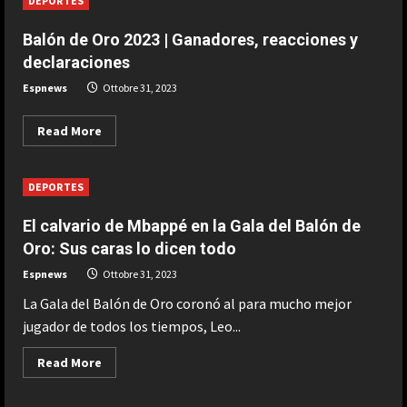
DEPORTES
octavo
Balón
de
Balón de Oro 2023 | Ganadores, reacciones y
Oro
y
declaraciones
Messi
se
Espnews
Ottobre 31, 2023
marca
este
troleo
Read
Read More
a
more
Ibai:
about
“Ahora
Balón
cambia
de
de
DEPORTES
Oro
tema
2023
hijo
|
de…”
El calvario de Mbappé en la Gala del Balón de
Ganadores,
reacciones
Oro: Sus caras lo dicen todo
y
declaraciones
Espnews
Ottobre 31, 2023
La Gala del Balón de Oro coronó al para mucho mejor
jugador de todos los tiempos, Leo...
Read
Read More
more
about
El