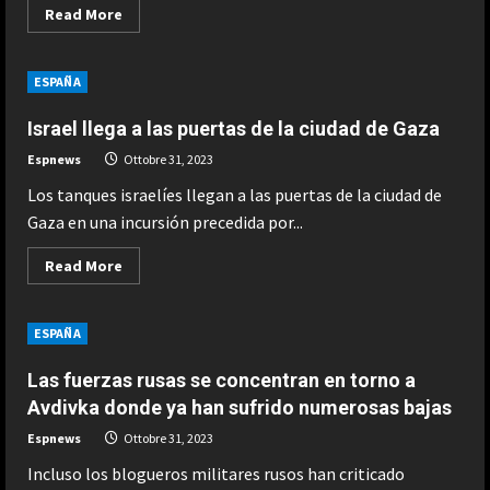
Read
Read More
more
about
Detienen
a
ESPAÑA
la
activista
iraní
Israel llega a las puertas de la ciudad de Gaza
Nasrin
Sotudeh
Espnews
Ottobre 31, 2023
en
el
Los tanques israelíes llegan a las puertas de la ciudad de
entierro
de
Gaza en una incursión precedida por...
Armita
Garawand
Read
Read More
more
about
Israel
llega
ESPAÑA
a
las
puertas
Las fuerzas rusas se concentran en torno a
de
la
Avdivka donde ya han sufrido numerosas bajas
ciudad
de
Espnews
Ottobre 31, 2023
Gaza
Incluso los blogueros militares rusos han criticado
ESPAÑA