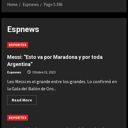
Home
Espnews
Page 5.396
Espnews
DEPORTES
Messi: “Esto va por Maradona y por toda
Argentina”
Espnews
Ottobre 31, 2023
Leo Messi es el grande entre los grandes. Lo confirmó en
la Gala del Balón de Oro...
Read
Read More
more
about
Messi:
“Esto
DEPORTES
va
por
Maradona