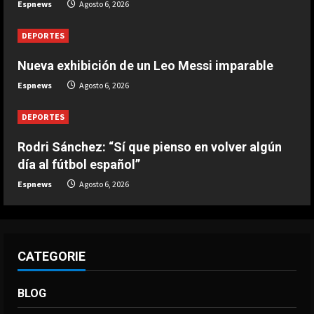
Espnews
Agosto 6, 2026
volver algún día al fútbol español”
Agosto 6, 2026
3
DEPORTES
Nueva exhibición de un Leo Messi imparable
DEPORTES
Nueva exhibición de un Leo Messi
Espnews
Agosto 6, 2026
imparable
Agosto 6, 2026
DEPORTES
4
Rodri Sánchez: “Sí que pienso en volver algún
DEPORTES
día al fútbol español”
La FIFA reitera su apoyo a Infantino
pero reconoce que “se cometieron
Espnews
Agosto 6, 2026
errores”
5
Agosto 6, 2026
CATEGORIE
BLOG