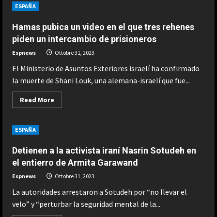
calvario
ESPAÑA
de
Mbappé
en
Hamas pubica un video en el que tres rehenes
la
Gala
piden un intercambio de prisioneros
del
Balón
Espnews
Ottobre 31, 2023
de
Oro:
El Ministerio de Asuntos Exteriores israelí ha confirmado
Sus
caras
la muerte de Shani Louk, una alemana-israelí que fue...
lo
dicen
todo
Read
Read More
more
about
Hamas
pubica
ESPAÑA
un
video
en
Detienen a la activista iraní Nasrin Sotudeh en
el
que
el entierro de Armita Garawand
tres
rehenes
Espnews
Ottobre 31, 2023
piden
un
La autoridades arrestaron a Sotudeh por “no llevar el
intercambio
de
velo” y “perturbar la seguridad mental de la...
prisioneros