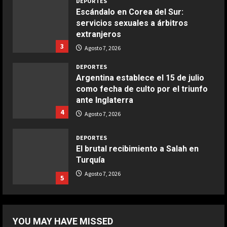
DEPORTES
Escándalo en Corea del Sur:
servicios sexuales a árbitros
COCINA
extranjeros
Boquerones fritos en freidora de
3
aire
Agosto 7, 2026
Aprile 24, 2026
3
DEPORTES
Argentina establece el 15 de julio
como fecha de culto por el triunfo
COCINA
ante Inglaterra
Buñuelos de alcachofas
4
Agosto 7, 2026
Aprile 5, 2026
4
DEPORTES
El brutal recibimiento a Salah en
Turquía
COCINA
Ternera guisada con senderuelas
Agosto 7, 2026
5
Marzo 20, 2026
5
DEPORTES
Riqui Puig, a un paso
YOU MAY HAVE MISSED