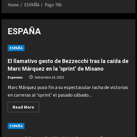
Home
ESPAÑA
Page 766
ESPAÑA
ESPAÑA
El llamativo gesto de Bezzecchi tras la caída de
Marc Márquez en la ‘sprint’ de Misano
Espnews
Settembre 14, 2025
Marc Márquez puso fin a su espectacular racha de victorias
en carreras al ‘sprint’ el pasado sábado...
Read
Read More
more
about
El
llamativo
ESPAÑA
gesto
de
Bezzecchi