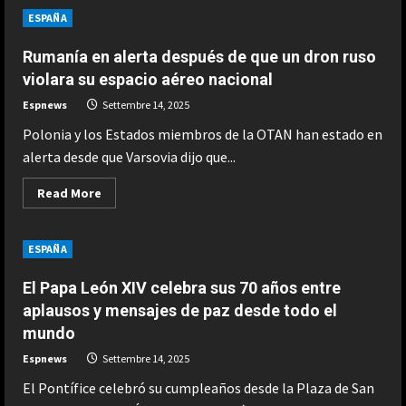
noticias
ESPAÑA
|
14
septiembre
Rumanía en alerta después de que un dron ruso
2025
–
violara su espacio aéreo nacional
Mediodía
Espnews
Settembre 14, 2025
Polonia y los Estados miembros de la OTAN han estado en
alerta desde que Varsovia dijo que...
Read
Read More
more
about
Rumanía
en
ESPAÑA
alerta
después
de
El Papa León XIV celebra sus 70 años entre
que
un
aplausos y mensajes de paz desde todo el
dron
mundo
ruso
violara
su
Espnews
Settembre 14, 2025
espacio
aéreo
El Pontífice celebró su cumpleaños desde la Plaza de San
nacional