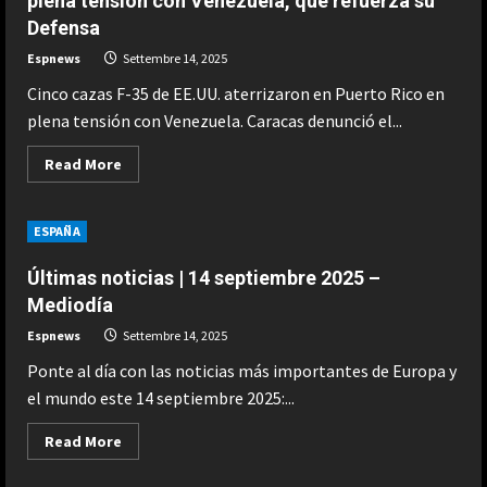
plena tensión con Venezuela, que refuerza su
que
Defensa
varios
soldados
israelíes
Espnews
Settembre 14, 2025
asaltaron
su
Cinco cazas F-35 de EE.UU. aterrizaron en Puerto Rico en
casa
en
plena tensión con Venezuela. Caracas denunció el...
Cisjordania
Read
Read More
more
about
Varios
cazas
ESPAÑA
F-
35
aterrizan
Últimas noticias | 14 septiembre 2025 –
en
Puerto
Mediodía
Rico
en
Espnews
Settembre 14, 2025
plena
tensión
Ponte al día con las noticias más importantes de Europa y
con
Venezuela,
el mundo este 14 septiembre 2025:...
que
refuerza
su
Read
Read More
Defensa
more
about
Últimas