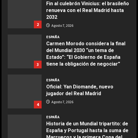
Fin al culebrón Vinicius: el brasileño
Maggio 28, 2026
renueva con el Real Madrid hasta
2
2032
2
Agosto 7, 2026
COCINA
Boquerones fritos en freidora de
ESPAÑA
aire
Carmen Morodo considera la final
del Mundial 2030 “un tema de
Aprile 24, 2026
3
Estado”: “El Gobierno de España
tiene la obligación de negociar”
3
COCINA
Agosto 7, 2026
Buñuelos de alcachofas
ESPAÑA
Oficial: Yan Diomande, nuevo
Aprile 5, 2026
4
jugador del Real Madrid
Agosto 7, 2026
4
COCINA
ESPAÑA
Ternera guisada con senderuelas
Historia de un Mundial tripartito: de
Marzo 20, 2026
España y Portugal hasta la suma de
5
Marruecos y la primera Copa del