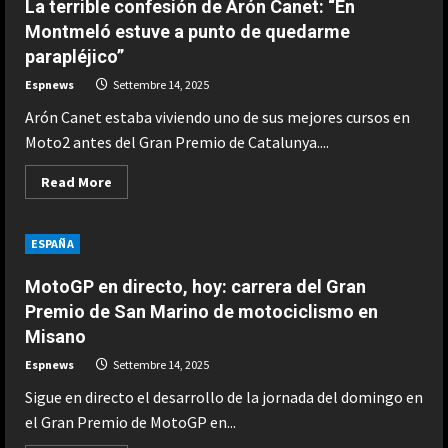
La terrible confesión de Arón Canet: “En
tras
la
Montmeló estuve a punto de quedarme
caída
parapléjico”
de
Marc
Márquez
Espnews
Settembre 14, 2025
en
la
Arón Canet estaba viviendo uno de sus mejores cursos en
‘sprint’
de
Moto2 antes del Gran Premio de Catalunya....
Misano
Read
Read More
more
about
La
terrible
ESPAÑA
confesión
de
Arón
MotoGP en directo, hoy: carrera del Gran
Canet:
“En
Premio de San Marino de motociclismo en
Montmeló
Misano
estuve
a
punto
Espnews
Settembre 14, 2025
de
quedarme
Sigue en directo el desarrollo de la jornada del domingo en
parapléjico”
el Gran Premio de MotoGP en...