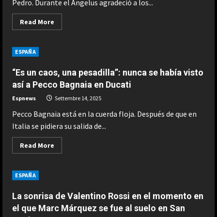
Pedro. Durante el Ángelus agradeció a los...
Read
Read More
more
about
El
Papa
ESPAÑA
León
XIV
celebra
“Es un caos, una pesadilla”: nunca se había visto
sus
70
así a Pecco Bagnaia en Ducati
años
entre
Espnews
Settembre 14, 2025
aplausos
y
Pecco Bagnaia está en la cuerda floja. Después de que en
ESPAÑA
mensajes
de
Fin al culebrón Vinicius: el brasileño
Italia se pidiera su salida de...
paz
renueva con el Real Madrid hasta
desde
todo
Read
Read More
2032
el
more
mundo
2
about
Agosto 7, 2026
“Es
un
ESPAÑA
ESPAÑA
caos,
una
Carmen Morodo considera la final
pesadilla”:
La sonrisa de Valentino Rossi en el momento en
del Mundial 2030 “un tema de
nunca
se
el que Marc Márquez se fue al suelo en San
Estado”: “El Gobierno de España
había