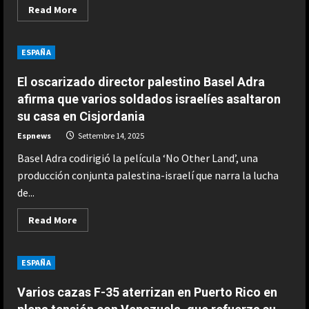
Read
Read More
more
about
MotoGP
en
ESPAÑA
directo,
hoy:
carrera
El oscarizado director palestino Basel Adra
del
Gran
afirma que varios soldados israelíes asaltaron
Premio
su casa en Cisjordania
de
San
Marino
Espnews
Settembre 14, 2025
de
motociclismo
Basel Adra codirigió la película ‘No Other Land’, una
en
Misano
producción conjunta palestina-israelí que narra la lucha
de...
Read
Read More
more
about
El
oscarizado
ESPAÑA
director
palestino
Basel
Varios cazas F-35 aterrizan en Puerto Rico en
Adra
afirma