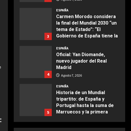
COCINA
Boquerones fritos en
ESPAÑA
freidora de aire
Carmen Morodo considera
la final del Mundial 2030 “un
Aprile 24, 2026
3
tema de Estado”: “El
Gobierno de España tiene la
3
obligación de negociar”
COCINA
ESPAÑA
Buñuelos de alcachofas
Agosto 7, 2026
Oficial: Yan Diomande,
Aprile 5, 2026
nuevo jugador del Real
4
e
Madrid
4
Agosto 7, 2026
COCINA
Ternera guisada con
ESPAÑA
senderuelas
Historia de un Mundial
tripartito: de España y
Marzo 20, 2026
5
Portugal hasta la suma de
Marruecos y la primera
5
COCINA
Copa del Mundo en tres
:
Ensalada de habas y
continentes
ESPAÑA
alcachofas con langostinos
¿Quién decide la sede de la