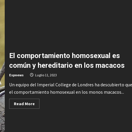
llega
a
España:
Qué
es
y
cómo
funciona
El comportamiento homosexual es
común y hereditario en los macacos
Espnews
Luglio 11, 2023
Un equipo del Imperial College de Londres ha descubierto qu
el comportamiento homosexual en los monos macacos...
Read
Read More
more
about
El
comportamiento
homosexual
es