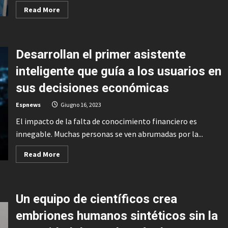
Read
Read More
more
about
FOSSA
Systems
despega
Desarrollan el primer asistente
hacia
la
comercialización
inteligente que guía a los usuarios en
masiva
del
sus decisiones económicas
IoT
industrial
con
Espnews
Giugno 16, 2023
el
lanzamiento
El impacto de la falta de conocimiento financiero es
de
satélites
innegable. Muchas personas se ven abrumadas por la...
de
nueva
generación
Read
Read More
more
about
Desarrollan
el
primer
Un equipo de científicos crea
asistente
inteligente
que
embriones humanos sintéticos sin la
guía
a