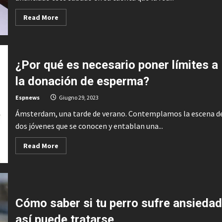
Musk
Read
Read More
more
about
Musk
anuncia
que
Twitter
¿Por qué es necesario poner límites a
limitará
la
la donación de esperma?
lectura
de
tweets
Espnews
Giugno 29, 2023
diarios
Ámsterdam, una tarde de verano. Contemplamos la escena d
dos jóvenes que se conocen y entablan una...
Read
Read More
more
about
¿Por
qué
es
necesario
poner
límites
Cómo saber si tu perro sufre ansiedad
a
la
así puede tratarse
donación