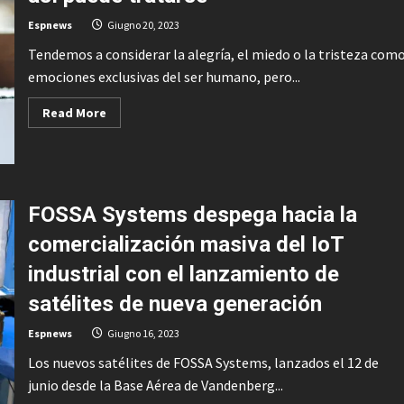
de
esperma?
Espnews
Giugno 20, 2023
Tendemos a considerar la alegría, el miedo o la tristeza com
emociones exclusivas del ser humano, pero...
Read
Read More
more
about
Cómo
saber
si
tu
perro
FOSSA Systems despega hacia la
sufre
ansiedad:
así
comercialización masiva del IoT
puede
tratarse
industrial con el lanzamiento de
satélites de nueva generación
Espnews
Giugno 16, 2023
Los nuevos satélites de FOSSA Systems, lanzados el 12 de
junio desde la Base Aérea de Vandenberg...