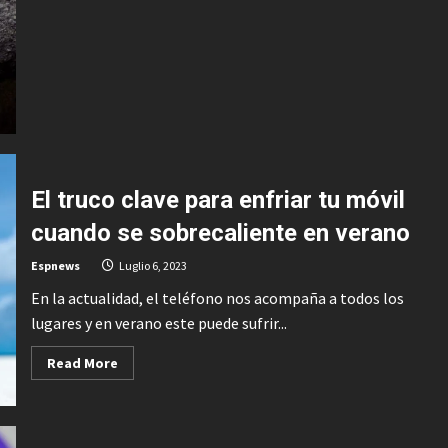
común
y
hereditario
en
los
macacos
El truco clave para enfriar tu móvil
cuando se sobrecaliente en verano
Espnews
Luglio 6, 2023
En la actualidad, el teléfono nos acompaña a todos los
lugares y en verano este puede sufrir...
Read
Read More
more
about
El
truco
clave
para