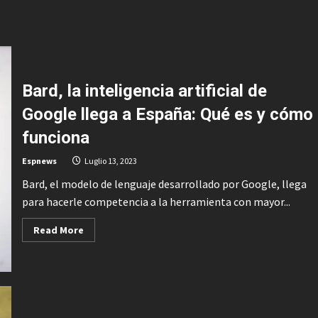
Bard, la inteligencia artificial de
Google llega a España: Qué es y cómo
funciona
Espnews
Luglio 13, 2023
Bard, el modelo de lenguaje desarrollado por Google, llega
para hacerle competencia a la herramienta con mayor...
Read
Read More
more
about
Bard,
la
inteligencia
artificial
de
Google