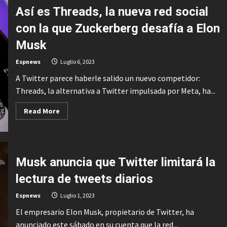
enfriar
Así es Threads, la nueva red social
tu
móvil
con la que Zuckerberg desafía a Elon
cuando
se
sobrecaliente
Musk
en
verano
Espnews
Luglio 6, 2023
A Twitter parece haberle salido un nuevo competidor:
Threads, la alternativa a Twitter impulsada por Meta, ha...
Read
Read More
more
about
Así
es
Threads,
la
Musk anuncia que Twitter limitará la
nueva
red
social
lectura de tweets diarios
con
la
que
Espnews
Luglio 1, 2023
Zuckerberg
desafía
El empresario Elon Musk, propietario de Twitter, ha
a
Elon
anunciado este sábado en su cuenta que la red...