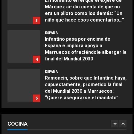
El momento en el que el exjefe de
Márquez se dio cuenta de que no
Aprile 24, 2026
3
era un piloto como los demás: “Un
niño que hace esos comentarios…”
3
COCINA
Agosto 6, 2026
ESPAÑA
Buñuelos de alcachofas
Infantino pasa por encima de
Aprile 5, 2026
España e implora apoyo a
4
Marruecos ofreciéndole albergar la
final del Mundial 2030
4
COCINA
Agosto 6, 2026
ESPAÑA
Ternera guisada con senderuelas
Ramoncín, sobre que Infantino haya,
Marzo 20, 2026
supuestamente, prometido la final
5
del Mundial 2030 a Marruecos:
“Quiere asegurarse el mandato”
5
COCINA
Agosto 6, 2026
Ensalada de habas y alcachofas con
ESPAÑA
langostinos
Milagros Tolón “confía” en que la
COCINA
final del Mundial 2030 se juegue en
Giugno 20, 2026
1
España ante la intención de
DEPORTES