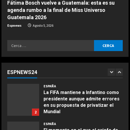
Fátima Bosch vuelve a Guatemala: esta es su
Agosto 6, 2026
agenda rumbo a la final de Miss Universo
ESPAÑA
Guatemala 2026
Ramoncín, sobre que Infantino haya,
supuestamente, prometido la final
Espnews
Agosto 5, 2026
del Mundial 2030 a Marruecos:
“Quiere asegurarse el mandato”
5
Ricerca
Agosto 6, 2026
ESPAÑA
per:
Milagros Tolón “confía” en que la
final del Mundial 2030 se juegue en
España ante la intención de
ESPNEWS24
Infantino de llevarla a Marruecos:
1
“Lo merecemos”
COCINA
ESPAÑA
Ensalada de espinacas deliciosa
Agosto 6, 2026
La FIFA mantiene a Infantino como
Maggio 28, 2026
presidente aunque admite errores
2
en su propuesta de privatizar el
Mundial
2
COCINA
Agosto 6, 2026
Boquerones fritos en freidora de
ESPAÑA
aire