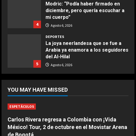
Modric: “Podía haber firmado en
diciembre, pero quería escuchar a
COCINA
mi cuerpo”
Buñuelos de alcachofas
4
Agosto 6, 2026
Aprile 5, 2026
4
DEPORTES
La joya neerlandesa que se fue a
Arabia ya enamora a los seguidores
COCINA
del Al-Hilal
Ternera guisada con senderuelas
5
Agosto 6, 2026
Marzo 20, 2026
5
DEPORTES
La FIFA reitera su apoyo a Infantino
YOU MAY HAVE MISSED
pero reconoce que “se cometieron
errores”
1
Agosto 6, 2026
ESPETÁCULOS
Carlos Rivera regresa a Colombia con ¡Vida
DEPORTES
Las Ligas europeas, también contra
México! Tour, 2 de octubre en el Movistar Arena
Infantino
de Bogotá