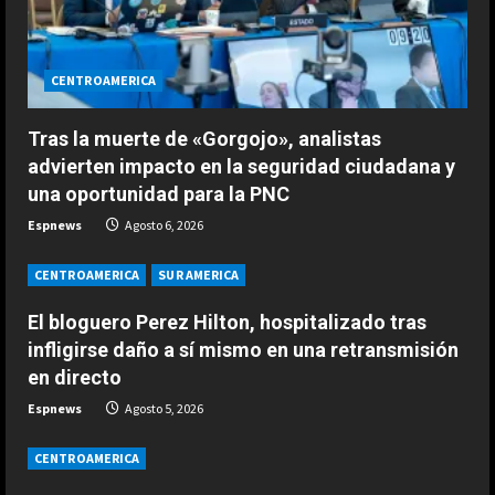
d
i
CENTROAMERICA
ESPAÑA
n
La FIFA mantiene a Infantino como
Tras la muerte de «Gorgojo», analistas
presidente aunque admite errores
g
advierten impacto en la seguridad ciudadana y
en su propuesta de privatizar el
una oportunidad para la PNC
Mundial
2
Espnews
Agosto 6, 2026
Agosto 6, 2026
ESPAÑA
El momento en el que el exjefe de
CENTROAMERICA
SUR AMERICA
Márquez se dio cuenta de que no
El bloguero Perez Hilton, hospitalizado tras
era un piloto como los demás: “Un
niño que hace esos comentarios…”
3
infligirse daño a sí mismo en una retransmisión
en directo
Agosto 6, 2026
ESPAÑA
Espnews
Agosto 5, 2026
Infantino pasa por encima de
España e implora apoyo a
CENTROAMERICA
Marruecos ofreciéndole albergar la
final del Mundial 2030
4