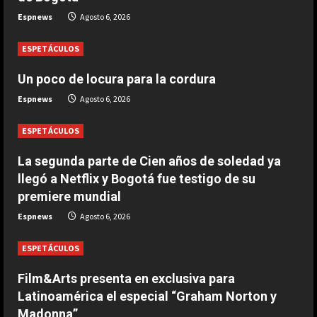
Agosto 6, 2026
2
Espnews
Agosto 6, 2026
ESPETÁCULOS
DEPORTES
The Times: Infantino ofrece la final
Un poco de locura para la cordura
del Mundial 2030 a Marruecos
Espnews
Agosto 6, 2026
Agosto 6, 2026
3
ESPETÁCULOS
DEPORTES
Modric: “Podía haber firmado en
La segunda parte de Cien años de soledad ya
diciembre, pero quería escuchar a
llegó a Netflix y Bogotá fue testigo de su
mi cuerpo”
premiere mundial
4
Agosto 6, 2026
Espnews
Agosto 6, 2026
DEPORTES
La joya neerlandesa que se fue a
ESPETÁCULOS
Arabia ya enamora a los seguidores
del Al-Hilal
Film&Arts presenta en exclusiva para
5
Latinoamérica el especial “Graham Norton y
Agosto 6, 2026
Madonna”