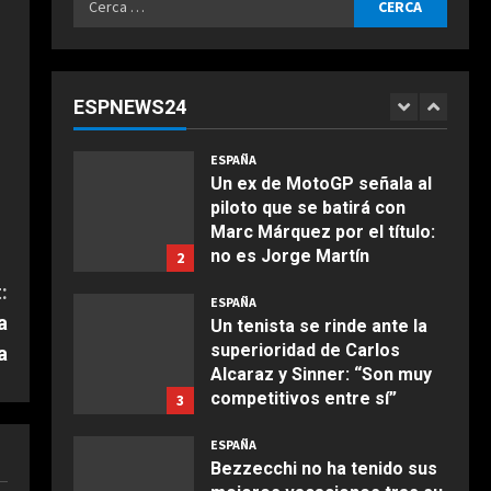
Agosto 5, 2026
ESPAÑA
per:
¿Cuándo juega Rafa Jódar
contra Corentin Moutet en
el Masters 1000 de Canadá?
ESPNEWS24
Horario y dónde ver
1
COCINA
Agosto 5, 2026
Ensalada de espinacas
ESPAÑA
deliciosa
Un ex de MotoGP señala al
piloto que se batirá con
Maggio 28, 2026
2
Marc Márquez por el título:
no es Jorge Martín
2
COCINA
Agosto 5, 2026
:
Boquerones fritos en
ESPAÑA
freidora de aire
a
Un tenista se rinde ante la
superioridad de Carlos
a
Aprile 24, 2026
3
Alcaraz y Sinner: “Son muy
competitivos entre sí”
3
COCINA
Agosto 5, 2026
ESPAÑA
Buñuelos de alcachofas
Bezzecchi no ha tenido sus
Aprile 5, 2026