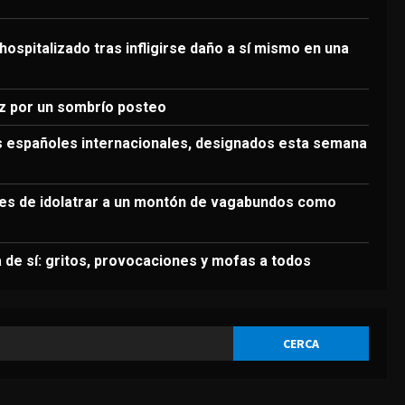
3
Agosto 5, 2026
DEPORTES
hospitalizado tras infligirse daño a sí mismo en una
Siete de los ocho árbitros
españoles internacionales,
designados esta semana en
z por un sombrío posteo
Europa
4
os españoles internacionales, designados esta semana
Agosto 5, 2026
DEPORTES
Acusan a Infantino de
chantaje: “Nos negamos a
es de idolatrar a un montón de vagabundos como
ceder ante ello”
5
Agosto 5, 2026
 de sí: gritos, provocaciones y mofas a todos