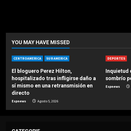
YOU MAY HAVE MISSED
CENTROAMERICA
SUR AMERICA
DEPORTES
El bloguero Perez Hilton,
Inquietud
hospitalizado tras infligirse daño a
sombrío p
sí mismo en una retransmisión en
Espnews
directo
Espnews
Agosto 5, 2026