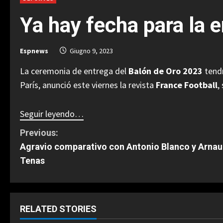
Ya hay fecha para la 
Espnews
Giugno 9, 2023
La ceremonia de entrega del
Balón de Oro 2023
tend
París, anunció este viernes la revista
France Football
,
Seguir leyendo…
C
Previous:
Agravio comparativo con Antonio Blanco y Arnau
o
Tenas
n
t
RELATED STORIES
i