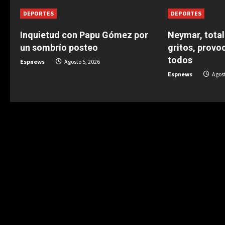
n
DEPORTES
DEPORTES
u
Inquietud con Papu Gómez por
Neymar, total
un sombrío posteo
gritos, provo
e
todos
Espnews
Agosto 5, 2026
Espnews
Agost
R
e
a
d
i
n
g