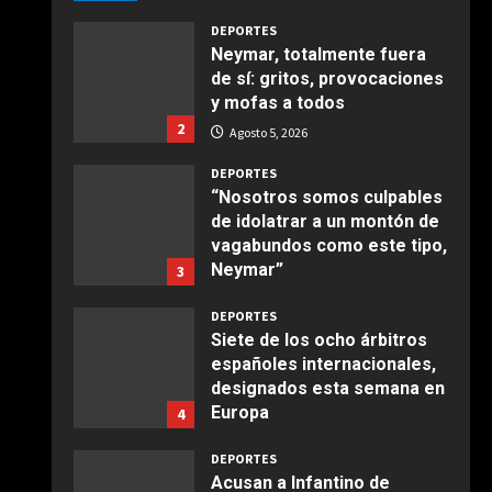
Giugno 20, 2026
1
DEPORTES
Neymar, totalmente fuera
de sí: gritos, provocaciones
COCINA
y mofas a todos
Ensalada de espinacas
2
deliciosa
Agosto 5, 2026
Maggio 28, 2026
2
DEPORTES
“Nosotros somos culpables
de idolatrar a un montón de
COCINA
vagabundos como este tipo,
Boquerones fritos en
Neymar”
3
freidora de aire
Agosto 5, 2026
Aprile 24, 2026
3
DEPORTES
Siete de los ocho árbitros
españoles internacionales,
COCINA
designados esta semana en
Buñuelos de alcachofas
Europa
4
Aprile 5, 2026
Agosto 5, 2026
4
DEPORTES
Acusan a Infantino de