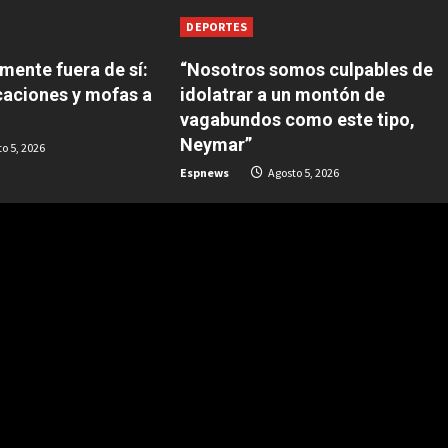
DEPORTES
mente fuera de sí:
“Nosotros somos culpables de
caciones y mofas a
idolatrar a un montón de
vagabundos como este tipo,
Neymar”
o 5, 2026
Espnews
Agosto 5, 2026