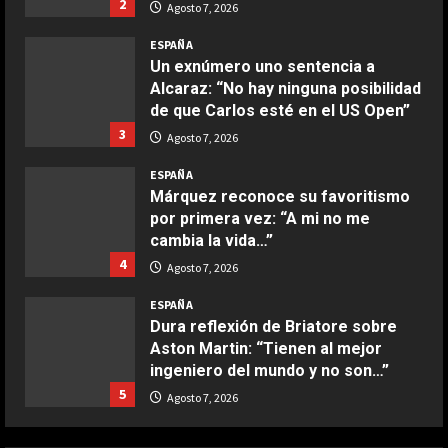
2
Agosto 7, 2026
COCINA
Boquerones fritos en freidora de
ESPAÑA
aire
Un exnúmero uno sentencia a
Alcaraz: “No hay ninguna posibilidad
Aprile 24, 2026
3
de que Carlos esté en el US Open”
3
Agosto 7, 2026
COCINA
ESPAÑA
Buñuelos de alcachofas
Márquez reconoce su favoritismo
Aprile 5, 2026
por primera vez: “A mi no me
4
cambia la vida…”
4
Agosto 7, 2026
COCINA
ESPAÑA
Ternera guisada con senderuelas
Dura reflexión de Briatore sobre
Marzo 20, 2026
Aston Martin: “Tienen al mejor
5
ingeniero del mundo y no son…”
5
Agosto 7, 2026
COCINA
Ensalada de habas y alcachofas con
ESPAÑA