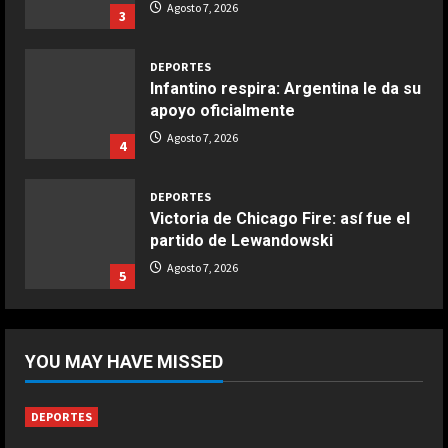
Agosto 7, 2026
3
aire
Aprile 24, 2026
3
DEPORTES
Infantino respira: Argentina le da su
apoyo oficialmente
COCINA
Buñuelos de alcachofas
Agosto 7, 2026
4
Aprile 5, 2026
4
DEPORTES
Victoria de Chicago Fire: así fue el
partido de Lewandowski
COCINA
Ternera guisada con senderuelas
Agosto 7, 2026
5
Marzo 20, 2026
5
DEPORTES
África también se rinde a Gianni
YOU MAY HAVE MISSED
Infantino
Agosto 7, 2026
1
DEPORTES