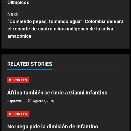
o
Olímpicos
n
Next:
“Comiendo pepas, tomando agua”: Colombia celebra
t
el rescate de cuatro niños indígenas de la selva
amazónica
i
ESPAÑA
n
“Djokovic dice eso porque se está
haciendo mayor”: dura respuesta
u
RELATED STORIES
de Fonseca a Novak
2
e
Agosto 7, 2026
DEPORTES
ESPAÑA
R
Un exnúmero uno sentencia a
África también se rinde a Gianni Infantino
Alcaraz: “No hay ninguna posibilidad
e
Espnews
Agosto 7, 2026
de que Carlos esté en el US Open”
a
3
Agosto 7, 2026
DEPORTES
d
ESPAÑA
Noruega pide la dimisión de Infantino
Márquez reconoce su favoritismo