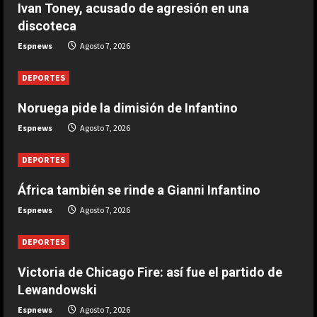
Ivan Toney, acusado de agresión en una
DEPORTES
Noruega pide la dimisión de
discoteca
Infantino
Espnews
Agosto 7, 2026
Agosto 7, 2026
2
DEPORTES
DEPORTES
Noruega pide la dimisión de Infantino
Ivan Toney, acusado de agresión en
Espnews
Agosto 7, 2026
una discoteca
Agosto 7, 2026
3
DEPORTES
África también se rinde a Gianni Infantino
DEPORTES
Infantino respira: Argentina le da su
Espnews
Agosto 7, 2026
apoyo oficialmente
Agosto 7, 2026
DEPORTES
4
Victoria de Chicago Fire: así fue el partido de
DEPORTES
Lewandowski
Victoria de Chicago Fire: así fue el
Espnews
Agosto 7, 2026
partido de Lewandowski