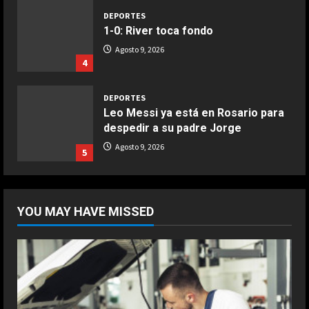
DEPORTES
1-0: River toca fondo
COCINA
Agosto 9, 2026
Buñuelos de alcachofas
4
Aprile 5, 2026
4
DEPORTES
Leo Messi ya está en Rosario para
despedir a su padre Jorge
COCINA
Ternera guisada con senderuelas
Agosto 9, 2026
5
Marzo 20, 2026
5
DEPORTES
“Cuando me enteré me dio mucha
YOU MAY HAVE MISSED
tristeza; yo perdí a mi padre y el
dolor es inexplicable”
1
Agosto 9, 2026
DEPORTES
“Comimos con Pep en Barcelona,
estuvo tentado, incluso escribió la