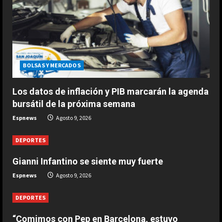
alineación en un papel”
2
Agosto 9, 2026
DEPORTES
Gianni Infantino se siente muy
fuerte
BOLSAS Y MERCADOS
Agosto 9, 2026
3
Los datos de inflación y PIB marcarán la agenda
bursátil de la próxima semana
DEPORTES
Espnews
Agosto 9, 2026
1-0: River toca fondo
Agosto 9, 2026
DEPORTES
4
Gianni Infantino se siente muy fuerte
DEPORTES
Espnews
Agosto 9, 2026
Leo Messi ya está en Rosario para
despedir a su padre Jorge
DEPORTES
Agosto 9, 2026
5
“Comimos con Pep en Barcelona, estuvo