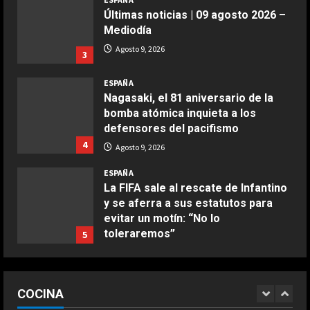
aire
Últimas noticias | 09 agosto 2026 –
Aprile 24, 2026
3
Mediodía
Agosto 9, 2026
3
COCINA
ESPAÑA
Buñuelos de alcachofas
Nagasaki, el 81 aniversario de la
Aprile 5, 2026
bomba atómica inquieta a los
4
defensores del pacifismo
4
Agosto 9, 2026
COCINA
ESPAÑA
Ternera guisada con senderuelas
La FIFA sale al rescate de Infantino
Marzo 20, 2026
y se aferra a sus estatutos para
5
evitar un motín: “No lo
toleraremos”
5
COCINA
Agosto 9, 2026
Ensalada de habas y alcachofas con
ESPAÑA
langostinos
Preocupante reflexión de Bagnaia
COCINA
sobre Ducati en Silverstone:
Giugno 20, 2026
1
DEPORTES
“Márquez y yo somos los más