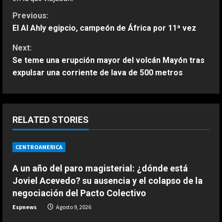
C
Previous:
El Al Ahly egipcio, campeón de África por 11ª vez
o
Next:
n
Se teme una erupción mayor del volcán Mayón tras
expulsar una corriente de lava de 500 metros
t
i
n
RELATED STORIES
u
CENTROAMERICA
e
A un año del paro magisterial: ¿dónde está
Joviel Acevedo? su ausencia y el colapso de la
R
negociación del Pacto Colectivo
e
Espnews
Agosto 9, 2026