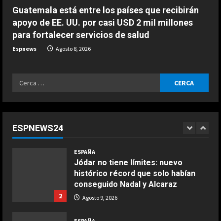
4
Agosto 9, 2026
Guatemala está entre los países que recibirán
apoyo de EE. UU. por casi USD 2 mil millones
ESPAÑA
para fortalecer servicios de salud
La FIFA sale al rescate de Infantino
y se aferra a sus estatutos para
Espnews
Agosto 8, 2026
evitar un motín: “No lo
toleraremos”
5
Ricerca
Agosto 9, 2026
ESPAÑA
per:
Preocupante reflexión de Bagnaia
sobre Ducati en Silverstone:
“Márquez y yo somos los más
ESPNEWS24
lentos…”
1
COCINA
Agosto 9, 2026
ESPAÑA
Ensalada de espinacas deliciosa
Jódar no tiene límites: nuevo
Maggio 28, 2026
histórico récord que solo habían
2
conseguido Nadal y Alcaraz
2
Agosto 9, 2026
COCINA
Boquerones fritos en freidora de
ESPAÑA