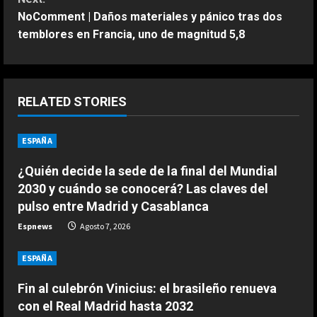
NoComment | Daños materiales y pánico tras dos
t
temblores en Francia, uno de magnitud 5,8
i
n
RELATED STORIES
u
ESPAÑA
ESPAÑA
e
Fin al culebrón Vinicius: el brasileño
renueva con el Real Madrid hasta
¿Quién decide la sede de la final del Mundial
R
2032
2030 y cuándo se conocerá? Las claves del
2
Agosto 7, 2026
e
pulso entre Madrid y Casablanca
ESPAÑA
Espnews
Agosto 7, 2026
a
Carmen Morodo considera la final
del Mundial 2030 “un tema de
ESPAÑA
d
Estado”: “El Gobierno de España
tiene la obligación de negociar”
3
Fin al culebrón Vinicius: el brasileño renueva
i
con el Real Madrid hasta 2032
Agosto 7, 2026