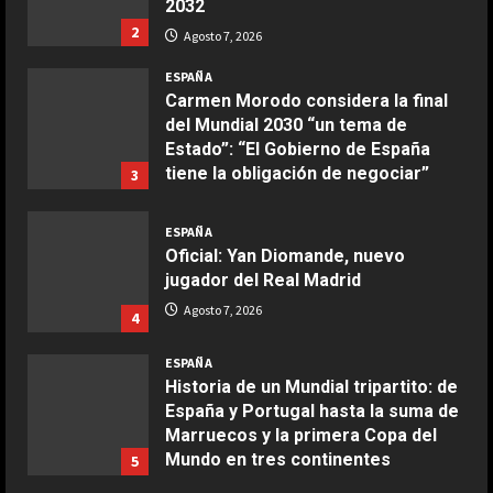
2032
2
Agosto 7, 2026
COCINA
Boquerones fritos en freidora de
ESPAÑA
aire
Carmen Morodo considera la final
del Mundial 2030 “un tema de
Aprile 24, 2026
3
Estado”: “El Gobierno de España
tiene la obligación de negociar”
3
COCINA
Agosto 7, 2026
Buñuelos de alcachofas
ESPAÑA
Oficial: Yan Diomande, nuevo
Aprile 5, 2026
4
jugador del Real Madrid
Agosto 7, 2026
4
COCINA
ESPAÑA
Ternera guisada con senderuelas
Historia de un Mundial tripartito: de
Marzo 20, 2026
España y Portugal hasta la suma de
5
Marruecos y la primera Copa del
Mundo en tres continentes
5
COCINA
Agosto 7, 2026