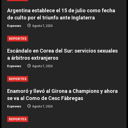
DEPORTES
Argentina establece el 15 de julio como fecha
Enamoró y llevó al Girona a
de culto por el triunfo ante Inglaterra
Champions y ahora se va al Como
de Cesc Fàbregas
Espnews
Agosto 7, 2026
2
Agosto 7, 2026
DEPORTES
DEPORTES
Escándalo en Corea del Sur:
Escándalo en Corea del Sur: servicios sexuales
servicios sexuales a árbitros
a árbitros extranjeros
extranjeros
Espnews
Agosto 7, 2026
3
Agosto 7, 2026
DEPORTES
DEPORTES
Argentina establece el 15 de julio
Enamoró y llevó al Girona a Champions y ahora
como fecha de culto por el triunfo
se va al Como de Cesc Fàbregas
ante Inglaterra
Espnews
Agosto 7, 2026
4
Agosto 7, 2026
DEPORTES
DEPORTES
El brutal recibimiento a Salah en