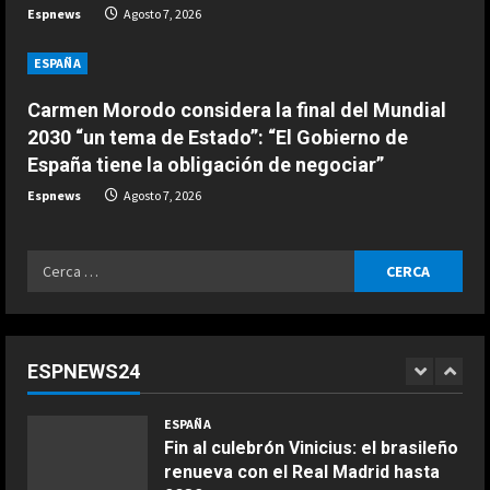
n
ESPAÑA
Espnews
Agosto 7, 2026
Oficial: Yan Diomande, nuevo
g
jugador del Real Madrid
ESPAÑA
Agosto 7, 2026
4
Carmen Morodo considera la final del Mundial
2030 “un tema de Estado”: “El Gobierno de
ESPAÑA
España tiene la obligación de negociar”
Historia de un Mundial tripartito: de
España y Portugal hasta la suma de
Espnews
Agosto 7, 2026
Marruecos y la primera Copa del
Mundo en tres continentes
5
Ricerca
Agosto 7, 2026
ESPAÑA
per:
¿Quién decide la sede de la final del
Mundial 2030 y cuándo se
conocerá? Las claves del pulso
ESPNEWS24
entre Madrid y Casablanca
1
COCINA
Agosto 7, 2026
ESPAÑA
Ensalada de espinacas deliciosa
Fin al culebrón Vinicius: el brasileño
Maggio 28, 2026
renueva con el Real Madrid hasta
2