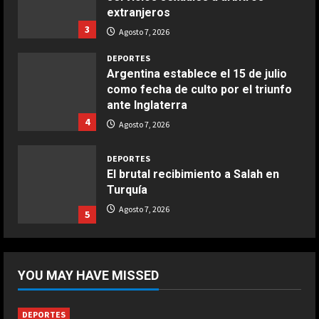
extranjeros
Boquerones fritos en freidora de
3
aire
Agosto 7, 2026
Aprile 24, 2026
3
DEPORTES
Argentina establece el 15 de julio
como fecha de culto por el triunfo
COCINA
ante Inglaterra
Buñuelos de alcachofas
4
Agosto 7, 2026
Aprile 5, 2026
4
DEPORTES
El brutal recibimiento a Salah en
Turquía
COCINA
Ternera guisada con senderuelas
Agosto 7, 2026
5
Marzo 20, 2026
5
DEPORTES
Riqui Puig, a un paso
YOU MAY HAVE MISSED
Agosto 7, 2026
1
DEPORTES