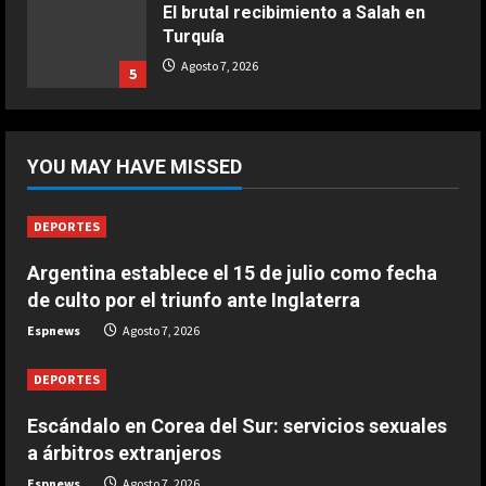
El brutal recibimiento a Salah en
COCINA
Turquía
Ternera guisada con senderuelas
Agosto 7, 2026
5
Marzo 20, 2026
5
DEPORTES
Riqui Puig, a un paso
YOU MAY HAVE MISSED
Agosto 7, 2026
1
DEPORTES
DEPORTES
Argentina establece el 15 de julio como fecha
Enamoró y llevó al Girona a
de culto por el triunfo ante Inglaterra
Champions y ahora se va al Como
de Cesc Fàbregas
Espnews
Agosto 7, 2026
2
Agosto 7, 2026
DEPORTES
DEPORTES
Escándalo en Corea del Sur:
Escándalo en Corea del Sur: servicios sexuales
servicios sexuales a árbitros
a árbitros extranjeros
extranjeros
Espnews
Agosto 7, 2026