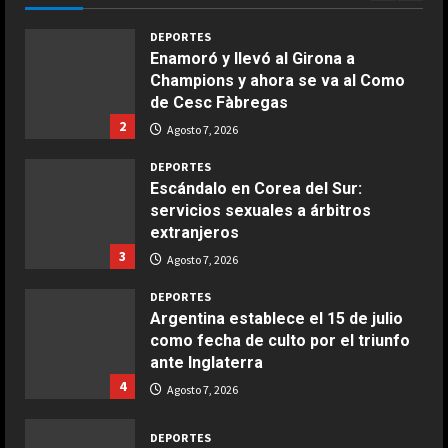
Giugno 20, 2026
1
DEPORTES
Enamoró y llevó al Girona a
Champions y ahora se va al Como
COCINA
de Cesc Fàbregas
Ensalada de espinacas deliciosa
2
Agosto 7, 2026
Maggio 28, 2026
2
DEPORTES
Escándalo en Corea del Sur:
COCINA
servicios sexuales a árbitros
Boquerones fritos en freidora de
extranjeros
aire
3
Agosto 7, 2026
Aprile 24, 2026
3
DEPORTES
Argentina establece el 15 de julio
como fecha de culto por el triunfo
COCINA
ante Inglaterra
Buñuelos de alcachofas
4
Agosto 7, 2026
Aprile 5, 2026
4
DEPORTES