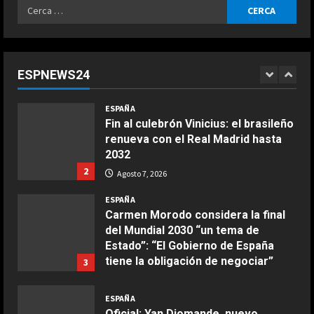
Ricerca
conocerá? Las claves del pulso
per:
entre Madrid y Casablanca
1
Agosto 7, 2026
ESPAÑA
Fin al culebrón Vinicius: el brasileño
ESPNEWS24
renueva con el Real Madrid hasta
COCINA
2032
Ensalada de espinacas deliciosa
2
Agosto 7, 2026
Maggio 28, 2026
2
ESPAÑA
Carmen Morodo considera la final
COCINA
del Mundial 2030 “un tema de
Boquerones fritos en freidora de
Estado”: “El Gobierno de España
aire
tiene la obligación de negociar”
3
Aprile 24, 2026
Agosto 7, 2026
3
ESPAÑA
Oficial: Yan Diomande, nuevo
jugador del Real Madrid
COCINA
Buñuelos de alcachofas
Agosto 7, 2026
4
Aprile 5, 2026