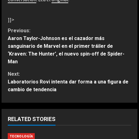
]]>
C
Previous:
Aaron Taylor-Johnson es el cazador más
o
sanguinario de Marvel en el primer tráiler de
‘Kraven: The Hunter’, el nuevo spin-off de Spider-
n
Man
t
Next:
Laboratorios Rovi intenta dar forma a una figura de
i
cambio de tendencia
n
ESPAÑA
Fin al culebrón Vinicius: el brasileño
u
renueva con el Real Madrid hasta
RELATED STORIES
e
2032
2
Agosto 7, 2026
R
TECNOLOGÍA