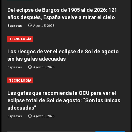
ESPAÑA
e
Carmen Morodo considera la final
Del eclipse de Burgos de 1905 al de 2026: 121
del Mundial 2030 “un tema de
años después, España vuelve a mirar el cielo
a
Estado”: “El Gobierno de España
Espnews
Agosto 5, 2026
tiene la obligación de negociar”
3
d
Agosto 7, 2026
TECNOLOGÍA
ESPAÑA
i
Oficial: Yan Diomande, nuevo
Los riesgos de ver el eclipse de Sol de agosto
jugador del Real Madrid
n
sin las gafas adecuadas
Agosto 7, 2026
4
Espnews
Agosto 3, 2026
g
ESPAÑA
TECNOLOGÍA
Historia de un Mundial tripartito: de
España y Portugal hasta la suma de
Las gafas que recomienda la OCU para ver el
Marruecos y la primera Copa del
eclipse total de Sol de agosto: “Son las únicas
Mundo en tres continentes
5
adecuadas”
Agosto 7, 2026
Espnews
Agosto 3, 2026
ESPAÑA
¿Quién decide la sede de la final del
Mundial 2030 y cuándo se