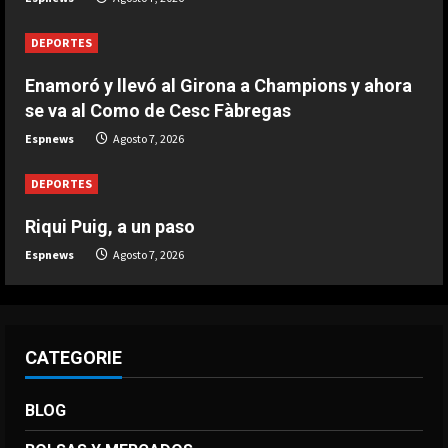
3
Agosto 7, 2026
DEPORTES
DEPORTES
Argentina establece el 15 de julio
Enamoró y llevó al Girona a Champions y ahora
como fecha de culto por el triunfo
se va al Como de Cesc Fàbregas
ante Inglaterra
Espnews
Agosto 7, 2026
4
Agosto 7, 2026
DEPORTES
DEPORTES
El brutal recibimiento a Salah en
Riqui Puig, a un paso
Turquía
Espnews
Agosto 7, 2026
Agosto 7, 2026
5
CATEGORIE
BLOG