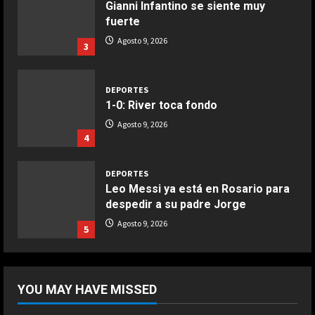
Gianni Infantino se siente muy
COCINA
fuerte
Boquerones fritos en freidora de
Agosto 9, 2026
3
aire
Aprile 24, 2026
3
DEPORTES
1-0: River toca fondo
COCINA
Agosto 9, 2026
Buñuelos de alcachofas
4
Aprile 5, 2026
4
DEPORTES
Leo Messi ya está en Rosario para
despedir a su padre Jorge
COCINA
Ternera guisada con senderuelas
Agosto 9, 2026
5
Marzo 20, 2026
5
DEPORTES
“Cuando me enteré me dio mucha
YOU MAY HAVE MISSED
tristeza; yo perdí a mi padre y el
dolor es inexplicable”