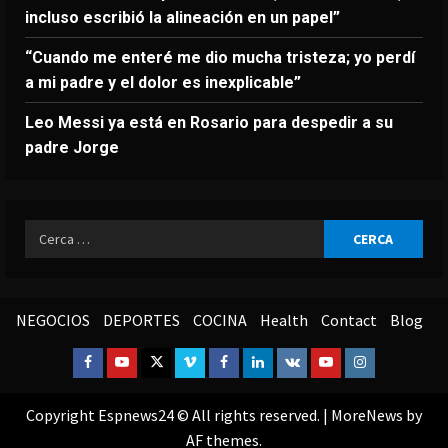
incluso escribió la alineación en un papel”
“Cuando me enteré me dio mucha tristeza; yo perdí
a mi padre y el dolor es inexplicable”
Leo Messi ya está en Rosario para despedir a su
padre Jorge
Ricerca
per:
NEGOCIOS
DEPORTES
COCINA
Health
Contact
Blog
Facebook
Youtube
Twitter
Vimeo
Facebook
Linkedin
VK
Youtube
Instagram
Copyright Espnews24 © All rights reserved.
|
MoreNews
by
AF themes.