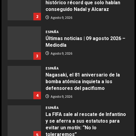
histórico récord que solo habían
2
conseguido Nadal y Alcaraz
2
Agosto 9, 2026
COCINA
Boquerones fritos en freidora de
ESPAÑA
aire
Últimas noticias | 09 agosto 2026 –
Aprile 24, 2026
3
Mediodía
Agosto 9, 2026
3
COCINA
ESPAÑA
Buñuelos de alcachofas
Nagasaki, el 81 aniversario de la
Aprile 5, 2026
bomba atómica inquieta a los
4
defensores del pacifismo
4
Agosto 9, 2026
COCINA
ESPAÑA
Ternera guisada con senderuelas
La FIFA sale al rescate de Infantino
Marzo 20, 2026
y se aferra a sus estatutos para
5
evitar un motín: “No lo
toleraremos”
5