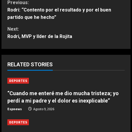
C
Previous:
Rodri: “Contento por el resultado y por el buen
o
partido que he hecho”
n
Next:
Rodri, MVP y líder de la Rojita
t
i
ESPAÑA
n
RELATED STORIES
Jódar no tiene límites: nuevo
histórico récord que solo habían
u
DEPORTES
conseguido Nadal y Alcaraz
2
e
Agosto 9, 2026
“Cuando me enteré me dio mucha tristeza; yo
perdí a mi padre y el dolor es inexplicable”
R
ESPAÑA
Espnews
Agosto 9, 2026
Últimas noticias | 09 agosto 2026 –
e
Mediodía
DEPORTES
Agosto 9, 2026
a
3