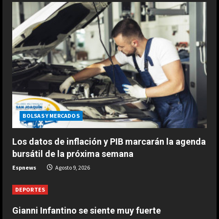
1
Agosto 9, 2026
DEPORTES
“Comimos con Pep en Barcelona,
estuvo tentado, incluso escribió la
alineación en un papel”
2
Agosto 9, 2026
DEPORTES
Gianni Infantino se siente muy
fuerte
BOLSAS Y MERCADOS
Agosto 9, 2026
3
Los datos de inflación y PIB marcarán la agenda
bursátil de la próxima semana
DEPORTES
Espnews
Agosto 9, 2026
1-0: River toca fondo
Agosto 9, 2026
DEPORTES
4
Gianni Infantino se siente muy fuerte