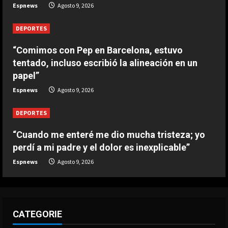
DEPORTES
Espnews
Agosto 9, 2026
Leo Messi ya está en Rosario para
despedir a su padre Jorge
DEPORTES
Agosto 9, 2026
5
“Comimos con Pep en Barcelona, estuvo
tentado, incluso escribió la alineación en un
papel”
Espnews
Agosto 9, 2026
DEPORTES
“Cuando me enteré me dio mucha tristeza; yo
perdí a mi padre y el dolor es inexplicable”
Espnews
Agosto 9, 2026
CATEGORIE