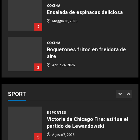
Infantino
COCINA
Ensalada de espinacas deliciosa
Agosto 7, 2026
2
Maggio 28, 2026
2
DEPORTES
Ivan Toney, acusado de agresión en
COCINA
una discoteca
Boquerones fritos en freidora de
Agosto 7, 2026
3
aire
Aprile 24, 2026
3
DEPORTES
Infantino respira: Argentina le da su
apoyo oficialmente
COCINA
Buñuelos de alcachofas
SPORT
Agosto 7, 2026
4
Aprile 5, 2026
4
DEPORTES
Victoria de Chicago Fire: así fue el
partido de Lewandowski
COCINA
Ternera guisada con senderuelas
Agosto 7, 2026
5