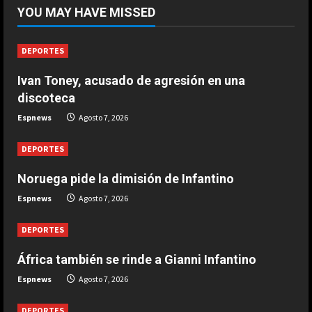
Infantino respira: Argentina le da su
YOU MAY HAVE MISSED
apoyo oficialmente
Agosto 7, 2026
4
DEPORTES
Ivan Toney, acusado de agresión en una
DEPORTES
Victoria de Chicago Fire: así fue el
discoteca
partido de Lewandowski
Espnews
Agosto 7, 2026
Agosto 7, 2026
5
DEPORTES
Noruega pide la dimisión de Infantino
Espnews
Agosto 7, 2026
DEPORTES
África también se rinde a Gianni Infantino
Espnews
Agosto 7, 2026
DEPORTES