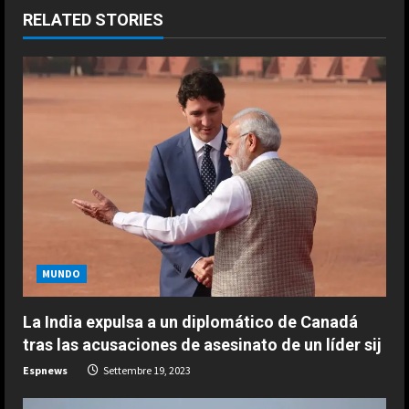
n
RELATED STORIES
u
e
R
e
a
d
i
MUNDO
ESPAÑA
n
“Djokovic dice eso porque se está
La India expulsa a un diplomático de Canadá
haciendo mayor”: dura respuesta
g
tras las acusaciones de asesinato de un líder sij
de Fonseca a Novak
Espnews
Settembre 19, 2023
2
Agosto 7, 2026