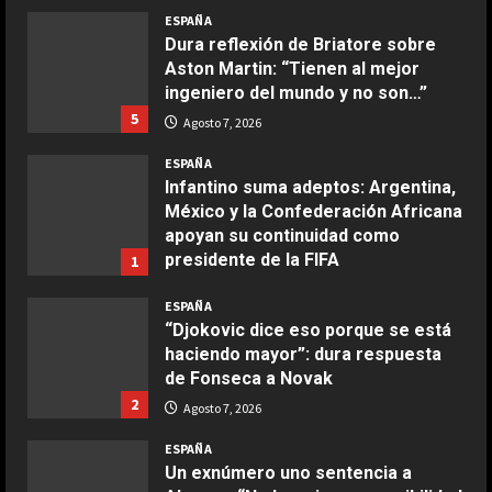
COCINA
ESPAÑA
Ternera guisada con senderuelas
Dura reflexión de Briatore sobre
Marzo 20, 2026
Aston Martin: “Tienen al mejor
5
ingeniero del mundo y no son…”
5
Agosto 7, 2026
COCINA
Ensalada de habas y alcachofas con
ESPAÑA
langostinos
Infantino suma adeptos: Argentina,
México y la Confederación Africana
Giugno 20, 2026
1
apoyan su continuidad como
DEPORTES
presidente de la FIFA
Noruega pide la dimisión de
1
Infantino
COCINA
Agosto 7, 2026
ESPAÑA
Ensalada de espinacas deliciosa
Agosto 7, 2026
2
“Djokovic dice eso porque se está
Maggio 28, 2026
haciendo mayor”: dura respuesta
2
de Fonseca a Novak
DEPORTES
Ivan Toney, acusado de agresión en
2
Agosto 7, 2026
COCINA
una discoteca
Boquerones fritos en freidora de
ESPAÑA
Agosto 7, 2026
3
aire
Un exnúmero uno sentencia a