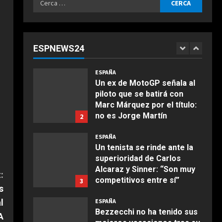
Agosto 5, 2026
ESPAÑA
per:
¿Cuándo juega Rafa Jódar
contra Corentin Moutet en
el Masters 1000 de Canadá?
ESPNEWS24
Horario y dónde ver
1
COCINA
Agosto 5, 2026
Ensalada de espinacas
ESPAÑA
deliciosa
Un ex de MotoGP señala al
piloto que se batirá con
Maggio 28, 2026
2
Marc Márquez por el título:
no es Jorge Martín
2
COCINA
Agosto 5, 2026
Boquerones fritos en
ESPAÑA
freidora de aire
Un tenista se rinde ante la
superioridad de Carlos
Aprile 24, 2026
3
Alcaraz y Sinner: “Son muy
:
competitivos entre sí”
3
s
COCINA
Agosto 5, 2026
l
ESPAÑA
Buñuelos de alcachofas
Bezzecchi no ha tenido sus
A
Aprile 5, 2026