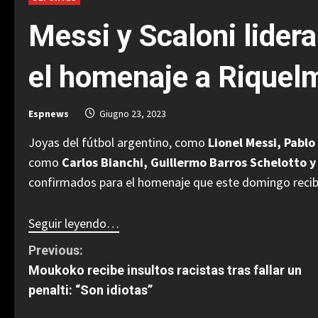
Messi y Scaloni lideran
el homenaje a Riquel
Espnews
Giugno 23, 2023
Joyas del fútbol argentino, como
Lionel Messi, Pablo 
como
Carlos Bianchi, Guillermo Barros Schelotto 
confirmados para el homenaje que este domingo recibir
Seguir leyendo…
C
Previous:
Moukoko recibe insultos racistas tras fallar un
o
penalti: “Son idiotas”
n