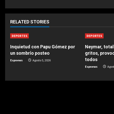
t
i
RELATED STORIES
n
DEPORTES
DEPORTES
u
Inquietud con Papu Gómez por
Neymar, total
e
un sombrío posteo
gritos, provo
todos
R
Espnews
Agosto 5, 2026
Espnews
Agost
e
a
d
i