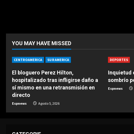
YOU MAY HAVE MISSED
CENTROAMERICA
SUR AMERICA
DEPORTES
El bloguero Perez Hilton,
Inquietud
hospitalizado tras infligirse daño a
sombrío p
sí mismo en una retransmisión en
Espnews
directo
Espnews
Agosto 5, 2026