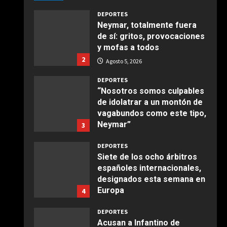
Giugno 20, 2026
1
DEPORTES
Neymar, totalmente fuera
de sí: gritos, provocaciones
COCINA
y mofas a todos
Ensalada de espinacas
2
deliciosa
Agosto 5, 2026
Maggio 28, 2026
2
DEPORTES
“Nosotros somos culpables
de idolatrar a un montón de
COCINA
vagabundos como este tipo,
Boquerones fritos en
Neymar”
3
freidora de aire
Agosto 5, 2026
Aprile 24, 2026
3
DEPORTES
Siete de los ocho árbitros
españoles internacionales,
COCINA
designados esta semana en
Buñuelos de alcachofas
Europa
4
Aprile 5, 2026
Agosto 5, 2026
4
DEPORTES
Acusan a Infantino de