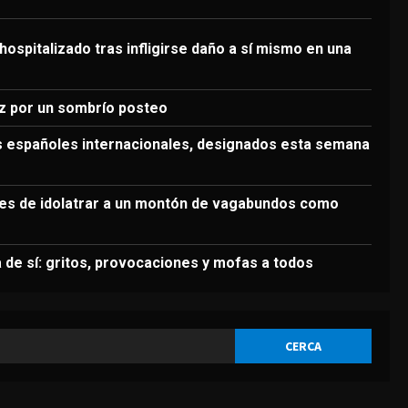
3
Agosto 5, 2026
DEPORTES
hospitalizado tras infligirse daño a sí mismo en una
Siete de los ocho árbitros
españoles internacionales,
designados esta semana en
z por un sombrío posteo
Europa
4
os españoles internacionales, designados esta semana
Agosto 5, 2026
DEPORTES
Acusan a Infantino de
chantaje: “Nos negamos a
es de idolatrar a un montón de vagabundos como
ceder ante ello”
5
Agosto 5, 2026
 de sí: gritos, provocaciones y mofas a todos