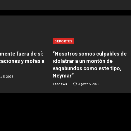
DEPORTES
mente fuera de sí:
“Nosotros somos culpables de
caciones y mofas a
idolatrar a un montón de
vagabundos como este tipo,
Neymar”
o 5, 2026
Espnews
Agosto 5, 2026