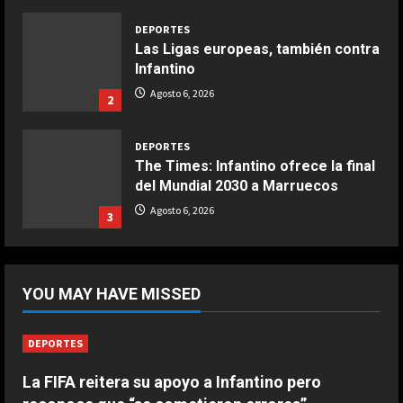
DEPORTES
Las Ligas europeas, también contra
Infantino
Agosto 6, 2026
2
DEPORTES
The Times: Infantino ofrece la final
del Mundial 2030 a Marruecos
Agosto 6, 2026
3
DEPORTES
Modric: “Podía haber firmado en
YOU MAY HAVE MISSED
diciembre, pero quería escuchar a
mi cuerpo”
4
Agosto 6, 2026
DEPORTES
DEPORTES
La FIFA reitera su apoyo a Infantino pero
La joya neerlandesa que se fue a