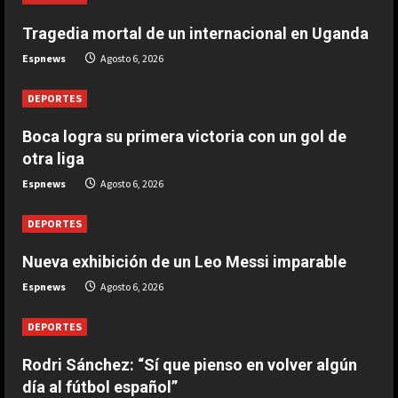
Tragedia mortal de un internacional en Uganda
DEPORTES
Tragedia mortal de un internacional
Espnews
Agosto 6, 2026
en Uganda
Agosto 6, 2026
DEPORTES
2
Boca logra su primera victoria con un gol de
DEPORTES
otra liga
Rodri Sánchez: “Sí que pienso en
Espnews
Agosto 6, 2026
volver algún día al fútbol español”
Agosto 6, 2026
3
DEPORTES
Nueva exhibición de un Leo Messi imparable
DEPORTES
Nueva exhibición de un Leo Messi
Espnews
Agosto 6, 2026
imparable
Agosto 6, 2026
DEPORTES
4
Rodri Sánchez: “Sí que pienso en volver algún
DEPORTES
día al fútbol español”
La FIFA reitera su apoyo a Infantino