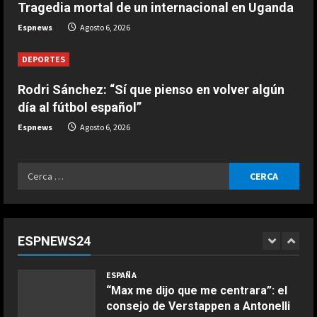
Tragedia mortal de un internacional en Uganda
El jefe de Ducati alucina con la
d
Espnews
Agosto 6, 2026
progresión de Márquez: “Parecía
i
imposible hace un mes…”
DEPORTES
4
Agosto 6, 2026
n
Rodri Sánchez: “Sí que pienso en volver algún
ESPAÑA
g
día al fútbol español”
“Espero que Alonso no esté
escuchando esto…”: la interesante
Espnews
Agosto 6, 2026
confesión de Stroll a Pedro de la
Rosa
5
Ricerca
Agosto 6, 2026
ESPAÑA
per:
“Márquez y Rossi tienen cosas en
común”: Un piloto de Ducati explica
la gran cualidad que ambos
ESPNEWS24
comparten
1
COCINA
Agosto 6, 2026
ESPAÑA
Ensalada de espinacas deliciosa
“Max me dijo que me centrara”: el
Maggio 28, 2026
consejo de Verstappen a Antonelli
2