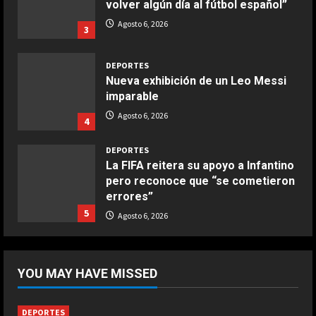
volver algún día al fútbol español”
Boquerones fritos en freidora de
Agosto 6, 2026
3
aire
Aprile 24, 2026
3
DEPORTES
Nueva exhibición de un Leo Messi
imparable
COCINA
Buñuelos de alcachofas
Agosto 6, 2026
4
Aprile 5, 2026
4
DEPORTES
La FIFA reitera su apoyo a Infantino
pero reconoce que “se cometieron
COCINA
errores”
Ternera guisada con senderuelas
5
Agosto 6, 2026
Marzo 20, 2026
5
DEPORTES
Boca logra su primera victoria con
YOU MAY HAVE MISSED
un gol de otra liga
Agosto 6, 2026
1
DEPORTES