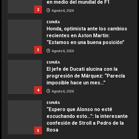
en medio del mundial de F1
2
Agosto 6, 2026
COCINA
Boquerones fritos en freidora de
ESPAÑA
aire
Honda, optimista ante los cambios
recientes en Aston Martin:
Aprile 24, 2026
3
“Estamos en una buena posición”
3
Agosto 6, 2026
COCINA
ESPAÑA
Buñuelos de alcachofas
El jefe de Ducati alucina con la
Aprile 5, 2026
progresión de Márquez: “Parecía
4
imposible hace un mes…”
4
Agosto 6, 2026
COCINA
ESPAÑA
Ternera guisada con senderuelas
“Espero que Alonso no esté
Marzo 20, 2026
escuchando esto…”: la interesante
5
confesión de Stroll a Pedro de la
Rosa
5
COCINA
Agosto 6, 2026