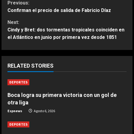
C
Previous:
Confirman el precio de salida de Fabricio Díaz
o
Next:
n
Cindy y Bret: dos tormentas tropicales coinciden en
el Atlántico en junio por primera vez desde 1851
t
i
ESPAÑA
“Max me dijo que me centrara”: el
n
RELATED STORIES
consejo de Verstappen a Antonelli
en medio del mundial de F1
u
DEPORTES
2
Agosto 6, 2026
e
Boca logra su primera victoria con un gol de
ESPAÑA
Honda, optimista ante los cambios
otra liga
R
recientes en Aston Martin:
Espnews
Agosto 6, 2026
“Estamos en una buena posición”
e
3
Agosto 6, 2026
DEPORTES
a
ESPAÑA