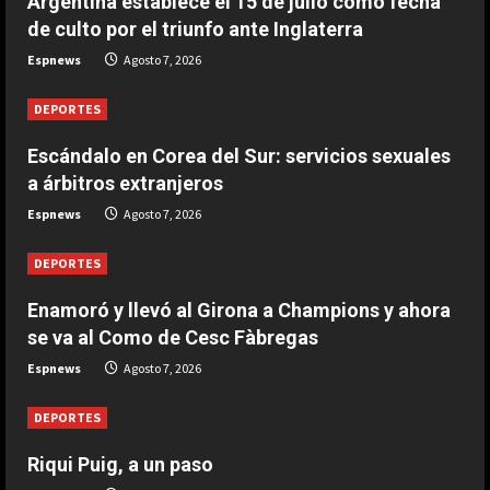
Argentina establece el 15 de julio como fecha
Enamoró y llevó al Girona a
de culto por el triunfo ante Inglaterra
Champions y ahora se va al Como
de Cesc Fàbregas
Espnews
Agosto 7, 2026
2
Agosto 7, 2026
DEPORTES
DEPORTES
Escándalo en Corea del Sur:
Escándalo en Corea del Sur: servicios sexuales
servicios sexuales a árbitros
a árbitros extranjeros
extranjeros
Espnews
Agosto 7, 2026
3
Agosto 7, 2026
DEPORTES
DEPORTES
Argentina establece el 15 de julio
Enamoró y llevó al Girona a Champions y ahora
como fecha de culto por el triunfo
se va al Como de Cesc Fàbregas
ante Inglaterra
Espnews
Agosto 7, 2026
4
Agosto 7, 2026
DEPORTES
DEPORTES
El brutal recibimiento a Salah en
Riqui Puig, a un paso
Turquía