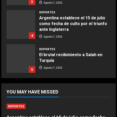
3
aire
Agosto 7, 2026
Aprile 24, 2026
3
DEPORTES
Argentina establece el 15 de julio
como fecha de culto por el triunfo
COCINA
ante Inglaterra
Buñuelos de alcachofas
4
Agosto 7, 2026
Aprile 5, 2026
4
DEPORTES
El brutal recibimiento a Salah en
Turquía
COCINA
Ternera guisada con senderuelas
Agosto 7, 2026
5
Marzo 20, 2026
5
DEPORTES
Riqui Puig, a un paso
YOU MAY HAVE MISSED
Agosto 7, 2026
1
DEPORTES
DEPORTES