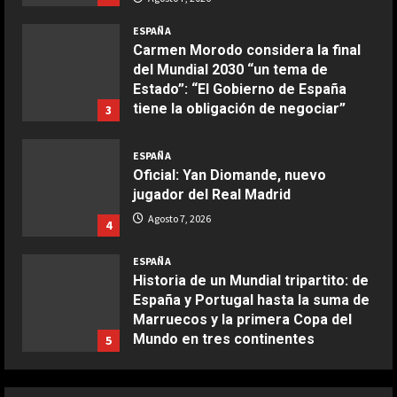
COCINA
Boquerones fritos en freidora de
ESPAÑA
aire
Carmen Morodo considera la final
del Mundial 2030 “un tema de
Aprile 24, 2026
3
Estado”: “El Gobierno de España
tiene la obligación de negociar”
3
COCINA
Agosto 7, 2026
Buñuelos de alcachofas
ESPAÑA
Oficial: Yan Diomande, nuevo
Aprile 5, 2026
4
jugador del Real Madrid
Agosto 7, 2026
4
COCINA
ESPAÑA
Ternera guisada con senderuelas
Historia de un Mundial tripartito: de
Marzo 20, 2026
España y Portugal hasta la suma de
5
Marruecos y la primera Copa del
Mundo en tres continentes
5
COCINA
Agosto 7, 2026
Ensalada de habas y alcachofas con
ESPAÑA
langostinos
¿Quién decide la sede de la final del