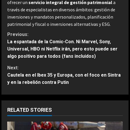
ofrecer un
servicio integral de gestión patrimonial
a
través de especialistas en diversos ámbitos: gestión de
inversiones y mandatos personalizados, planificación
patrimonial y fiscal o inversiones alternativas y ESG.
C
Previous:
La espantada de la Comic-Con. Ni Marvel, Sony,
o
Universal, HBO ni Netflix irán, pero esto puede ser
algo positivo para todos (fans incluidos)
n
Next:
t
Cautela en el Ibex 35 y Europa, con el foco en Sintra
y en la rebelión contra Putin
i
n
u
RELATED STORIES
e