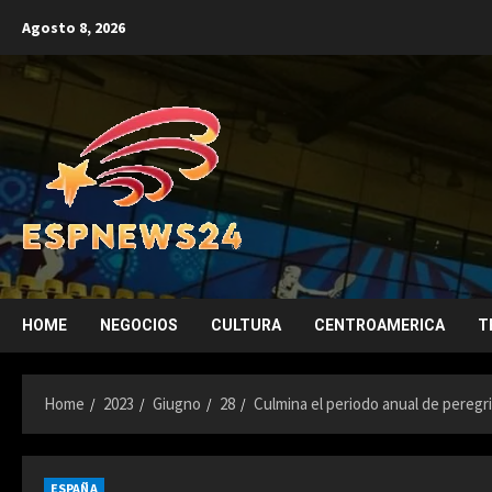
Skip
Agosto 8, 2026
to
content
HOME
NEGOCIOS
CULTURA
CENTROAMERICA
T
Home
2023
Giugno
28
Culmina el periodo anual de peregri
ESPAÑA