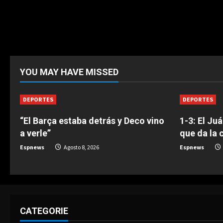
YOU MAY HAVE MISSED
DEPORTES
DEPORTES
“El Barça estaba detrás y Deco vino
1-3: El Ju
a verle”
que da la 
Espnews
Agosto 8, 2026
Espnews
CATEGORIE