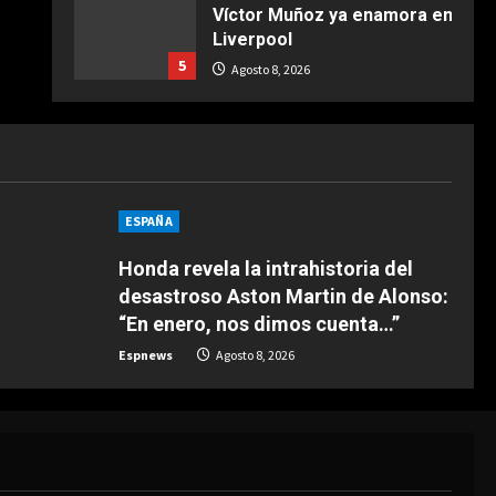
Víctor Muñoz ya enamora en
COCINA
Liverpool
Ternera guisada con
5
senderuelas
Agosto 8, 2026
Marzo 20, 2026
5
DEPORTES
“Dejadle tranquilo”
Agosto 8, 2026
1
ESPAÑA
Honda revela la intrahistoria del
DEPORTES
1-3: El Juárez, el único
desastroso Aston Martin de Alonso:
mexicano que da la cara
“En enero, nos dimos cuenta…”
Agosto 8, 2026
2
Espnews
Agosto 8, 2026
DEPORTES
“El Barça estaba detrás y
Deco vino a verle”
Agosto 8, 2026