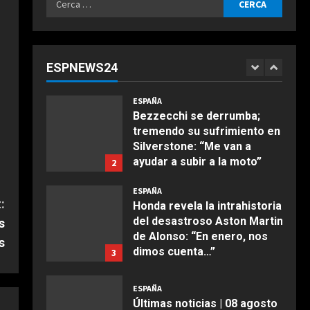
Agosto 8, 2026
ESPAÑA
per:
“Chicos con un par de
huevos en la liga femenina”:
dos ‘trumpistas’ ex de la
ESPNEWS24
NBA se mofan de la WNBA al
1
COCINA
declararse mujeres y
Ensalada de espinacas
elegibles en el draft
ESPAÑA
deliciosa
Bezzecchi se derrumba;
Agosto 8, 2026
tremendo su sufrimiento en
Maggio 28, 2026
2
Silverstone: “Me van a
ayudar a subir a la moto”
2
COCINA
Agosto 8, 2026
Boquerones fritos en
ESPAÑA
freidora de aire
:
Honda revela la intrahistoria
del desastroso Aston Martin
s
Aprile 24, 2026
3
de Alonso: “En enero, nos
s
dimos cuenta…”
3
COCINA
Agosto 8, 2026
Buñuelos de alcachofas
ESPAÑA
Últimas noticias | 08 agosto
Aprile 5, 2026