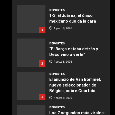
Giugno 20, 2026
1
DEPORTES
1-3: El Juárez, el único
COCINA
mexicano que da la cara
Ensalada de espinacas
Agosto 8, 2026
2
deliciosa
Maggio 28, 2026
2
DEPORTES
“El Barça estaba detrás y
COCINA
Deco vino a verle”
Boquerones fritos en
Agosto 8, 2026
3
freidora de aire
Aprile 24, 2026
3
DEPORTES
El anuncio de Van Bommel,
nuevo seleccionador de
COCINA
Bélgica, sobre Courtois
Buñuelos de alcachofas
4
Agosto 8, 2026
Aprile 5, 2026
4
DEPORTES
Los 7 segundos más virales: