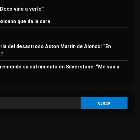
3
 Deco vino a verle”
DEPORTES
El anuncio de Van Bommel,
exicano que da la cara
nuevo seleccionador de
Bélgica, sobre Courtois
4
Agosto 8, 2026
oria del desastroso Aston Martin de Alonso: “En
…”
DEPORTES
Los 7 segundos más virales:
remendo su sufrimiento en Silverstone: “Me van a
Víctor Muñoz ya enamora en
Liverpool
5
Agosto 8, 2026