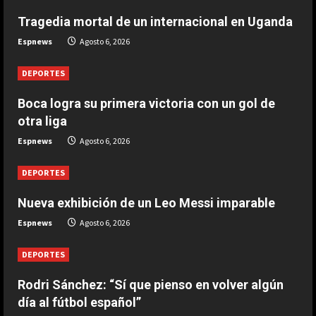
DEPORTES
Tragedia mortal de un internacional en Uganda
La FIFA reitera su apoyo a Infantino
Espnews
Agosto 6, 2026
pero reconoce que “se cometieron
errores”
DEPORTES
5
Agosto 6, 2026
Boca logra su primera victoria con un gol de
otra liga
Espnews
Agosto 6, 2026
DEPORTES
Nueva exhibición de un Leo Messi imparable
Espnews
Agosto 6, 2026
DEPORTES
Rodri Sánchez: “Sí que pienso en volver algún
día al fútbol español”