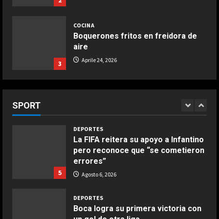
2
DEPORTES
Rodri Sánchez: “Sí que pienso en
COCINA
volver algún día al fútbol español”
Boquerones fritos en freidora de
Agosto 6, 2026
3
aire
Aprile 24, 2026
3
DEPORTES
Nueva exhibición de un Leo Messi
imparable
COCINA
Buñuelos de alcachofas
SPORT
Agosto 6, 2026
4
Aprile 5, 2026
4
DEPORTES
La FIFA reitera su apoyo a Infantino
pero reconoce que “se cometieron
COCINA
errores”
Ternera guisada con senderuelas
5
Agosto 6, 2026
Marzo 20, 2026
5
DEPORTES
Boca logra su primera victoria con