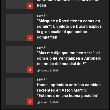
Rosa
5
COCINA
Agosto 6, 2026
Ensalada de habas y alcachofas con
ESPAÑA
langostinos
“Márquez y Rossi tienen cosas en
común”: Un piloto de Ducati explica
Giugno 20, 2026
1
la gran cualidad que ambos
DEPORTES
comparten
Tragedia mortal de un internacional
1
en Uganda
COCINA
Agosto 6, 2026
ESPAÑA
Ensalada de espinacas deliciosa
Agosto 6, 2026
2
“Max me dijo que me centrara”: el
Maggio 28, 2026
consejo de Verstappen a Antonelli
2
en medio del mundial de F1
DEPORTES
Rodri Sánchez: “Sí que pienso en
2
Agosto 6, 2026
COCINA
volver algún día al fútbol español”
Boquerones fritos en freidora de
ESPAÑA
Agosto 6, 2026
3
aire
Honda, optimista ante los cambios
recientes en Aston Martin:
Aprile 24, 2026
3
“Estamos en una buena posición”
DEPORTES
Nueva exhibición de un Leo Messi
3
Agosto 6, 2026
imparable
COCINA