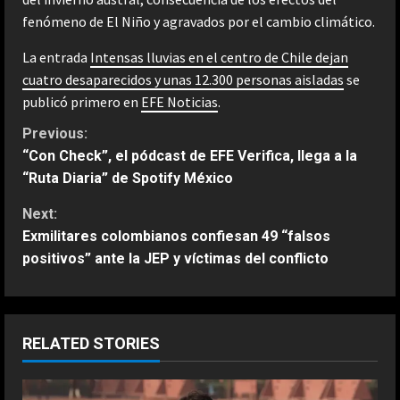
fenómeno de El Niño y agravados por el cambio climático.
La entrada
Intensas lluvias en el centro de Chile dejan
cuatro desaparecidos y unas 12.300 personas aisladas
se
publicó primero en
EFE Noticias
.
C
Previous:
“Con Check”, el pódcast de EFE Verifica, llega a la
o
“Ruta Diaria” de Spotify México
n
Next:
Exmilitares colombianos confiesan 49 “falsos
t
positivos” ante la JEP y víctimas del conflicto
i
n
RELATED STORIES
u