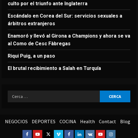
culto por el triunfo ante Inglaterra
Escándalo en Corea del Sur: servicios sexuales a
árbitros extranjeros
Enamoró y llevó al Girona a Champions y ahora se va
al Como de Cesc Fàbregas
Riqui Puig, a un paso
El brutal recibimiento a Salah en Turquía
Ricerca
per:
NEGOCIOS
DEPORTES
COCINA
Health
Contact
Blog
Facebook
Youtube
Twitter
Vimeo
Facebook
Linkedin
VK
Youtube
Instagram