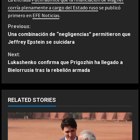
corría plenamente a cargo del Estado ruso
se publicó
primero en
EFE Noticias
.
C
Previous:
Una combinación de “negligencias” permitieron que
o
Jeffrey Epstein se suicidara
n
Next:
Lukashenko confirma que Prigozhin ha llegado a
t
Bielorrusia tras la rebelión armada
i
n
RELATED STORIES
u
e
R