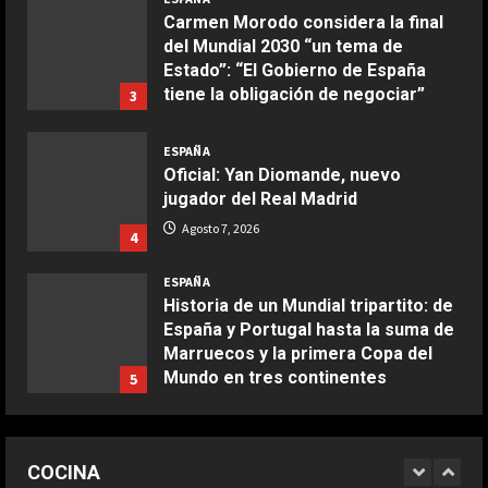
Carmen Morodo considera la final
aire
del Mundial 2030 “un tema de
Aprile 24, 2026
3
Estado”: “El Gobierno de España
tiene la obligación de negociar”
3
Agosto 7, 2026
COCINA
ESPAÑA
Buñuelos de alcachofas
Oficial: Yan Diomande, nuevo
Aprile 5, 2026
jugador del Real Madrid
4
Agosto 7, 2026
4
COCINA
ESPAÑA
Ternera guisada con senderuelas
Historia de un Mundial tripartito: de
España y Portugal hasta la suma de
Marzo 20, 2026
5
Marruecos y la primera Copa del
Mundo en tres continentes
5
Agosto 7, 2026
COCINA
ESPAÑA
Ensalada de habas y alcachofas con
¿Quién decide la sede de la final del
langostinos
Mundial 2030 y cuándo se
COCINA
Giugno 20, 2026
1
conocerá? Las claves del pulso
DEPORTES