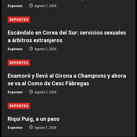
de Cesc Fàbregas
Espnews
Agosto 7, 2026
2
Agosto 7, 2026
DEPORTES
DEPORTES
Escándalo en Corea del Sur:
Escándalo en Corea del Sur: servicios sexuales
servicios sexuales a árbitros
a árbitros extranjeros
extranjeros
Espnews
Agosto 7, 2026
3
Agosto 7, 2026
DEPORTES
DEPORTES
Argentina establece el 15 de julio
Enamoró y llevó al Girona a Champions y ahora
como fecha de culto por el triunfo
se va al Como de Cesc Fàbregas
ante Inglaterra
Espnews
Agosto 7, 2026
4
Agosto 7, 2026
DEPORTES
DEPORTES
El brutal recibimiento a Salah en
Riqui Puig, a un paso
Turquía
Espnews
Agosto 7, 2026
Agosto 7, 2026
5