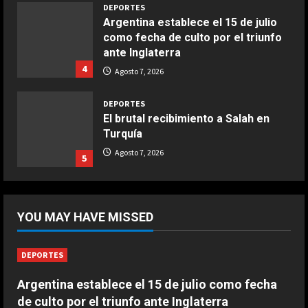
3
DEPORTES
Argentina establece el 15 de julio
como fecha de culto por el triunfo
COCINA
ante Inglaterra
Buñuelos de alcachofas
4
Agosto 7, 2026
Aprile 5, 2026
4
DEPORTES
El brutal recibimiento a Salah en
Turquía
COCINA
Ternera guisada con senderuelas
Agosto 7, 2026
5
Marzo 20, 2026
5
DEPORTES
Riqui Puig, a un paso
YOU MAY HAVE MISSED
Agosto 7, 2026
1
DEPORTES
DEPORTES
Argentina establece el 15 de julio como fecha
Enamoró y llevó al Girona a
de culto por el triunfo ante Inglaterra
Champions y ahora se va al Como