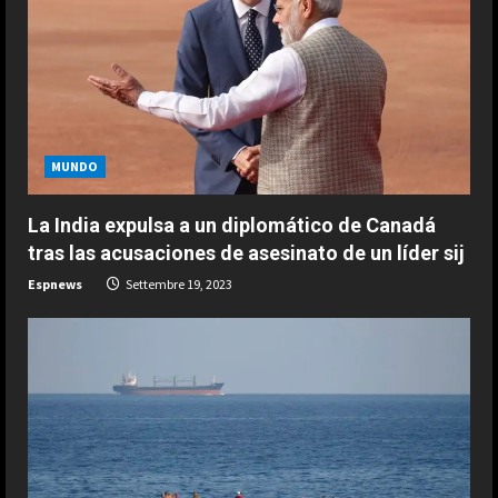
e
a
d
i
MUNDO
n
La India expulsa a un diplomático de Canadá
g
tras las acusaciones de asesinato de un líder sij
Espnews
Settembre 19, 2023