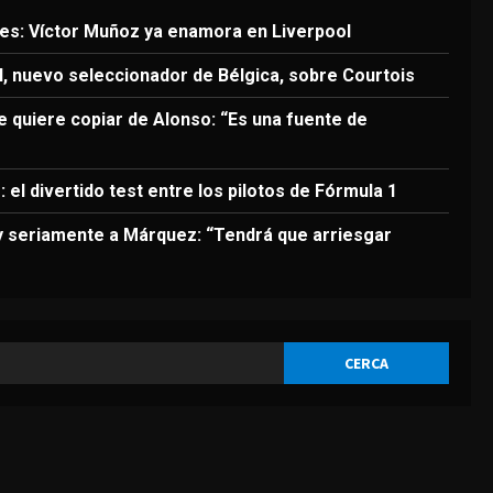
3
es: Víctor Muñoz ya enamora en Liverpool
DEPORTES
, nuevo seleccionador de Bélgica, sobre Courtois
Noruega pide la dimisión de
Infantino
e quiere copiar de Alonso: “Es una fuente de
Agosto 7, 2026
4
 el divertido test entre los pilotos de Fórmula 1
DEPORTES
Ivan Toney, acusado de
uy seriamente a Márquez: “Tendrá que arriesgar
agresión en una discoteca
Agosto 7, 2026
5