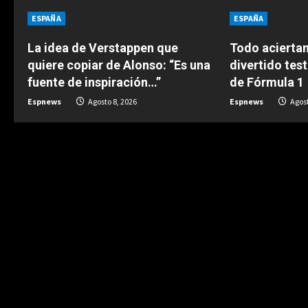
n
ESPAÑA
ESPAÑA
u
La idea de Verstappen que
Todo aciertan
quiere copiar de Alonso: “Es una
divertido test
e
fuente de inspiración…”
de Fórmula 1
Espnews
Agosto 8, 2026
Espnews
Agost
R
e
a
d
i
n
g