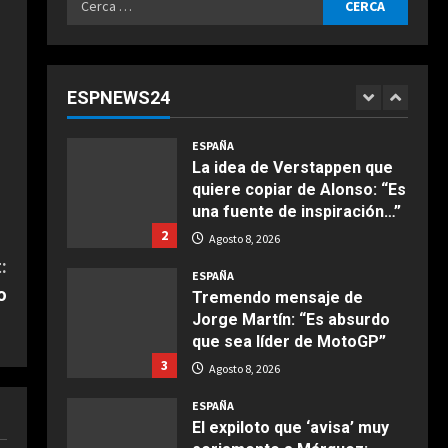
Agosto 8, 2026
ESPAÑA
per:
Todo aciertan con Alonso: el
divertido test entre los
pilotos de Fórmula 1
ESPNEWS24
1
Agosto 8, 2026
COCINA
Ensalada de espinacas
ESPAÑA
deliciosa
La idea de Verstappen que
quiere copiar de Alonso: “Es
Maggio 28, 2026
2
una fuente de inspiración…”
2
Agosto 8, 2026
COCINA
:
Boquerones fritos en
ESPAÑA
freidora de aire
o
Tremendo mensaje de
Jorge Martín: “Es absurdo
Aprile 24, 2026
3
que sea líder de MotoGP”
3
Agosto 8, 2026
COCINA
ESPAÑA
Buñuelos de alcachofas
El expiloto que ‘avisa’ muy
Aprile 5, 2026