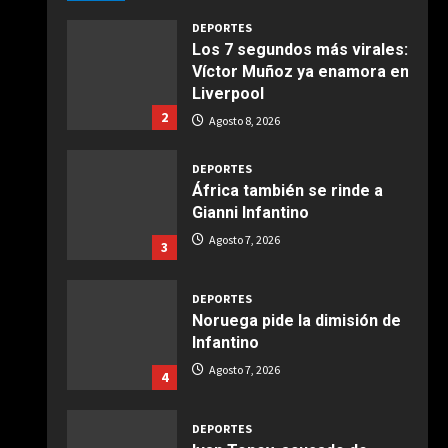
Giugno 20, 2026
1
DEPORTES
Los 7 segundos más virales:
Víctor Muñoz ya enamora en
COCINA
Liverpool
Ensalada de espinacas
2
deliciosa
Agosto 8, 2026
Maggio 28, 2026
2
DEPORTES
África también se rinde a
COCINA
Gianni Infantino
Boquerones fritos en
Agosto 7, 2026
3
freidora de aire
Aprile 24, 2026
3
DEPORTES
Noruega pide la dimisión de
Infantino
COCINA
Buñuelos de alcachofas
Agosto 7, 2026
4
Aprile 5, 2026
4
DEPORTES