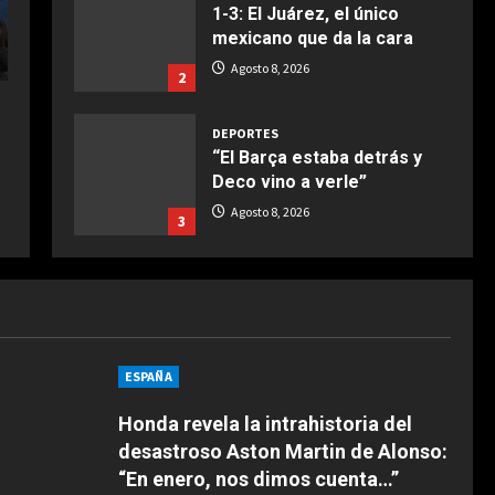
1-3: El Juárez, el único
mexicano que da la cara
Agosto 8, 2026
2
DEPORTES
“El Barça estaba detrás y
Deco vino a verle”
Agosto 8, 2026
3
DEPORTES
El anuncio de Van Bommel,
nuevo seleccionador de
Bélgica, sobre Courtois
4
Agosto 8, 2026
ESPAÑA
DEPORTES
Honda revela la intrahistoria del
Los 7 segundos más virales:
desastroso Aston Martin de Alonso:
Víctor Muñoz ya enamora en
“En enero, nos dimos cuenta…”
Liverpool