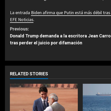
La entrada
Biden afirma que Putin está más débil tra
EFE Noticias
.
C
Previous:
Donald Trump demanda a la escritora Jean Carrol
o
tras perder el juicio por difamación
n
t
i
RELATED STORIES
n
u
e