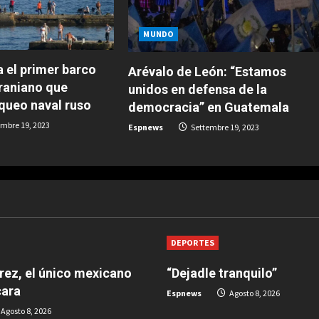
MUNDO
 el primer barco
Arévalo de León: “Estamos
raniano que
unidos en defensa de la
oqueo naval ruso
democracia” en Guatemala
mbre 19, 2023
Espnews
Settembre 19, 2023
DEPORTES
árez, el único mexicano
“Dejadle tranquilo”
cara
Espnews
Agosto 8, 2026
Agosto 8, 2026