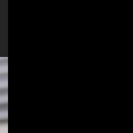
ESPAÑA
Bezzecchi se derrumba;
tremendo su sufrimiento en
Silverstone: “Me van a
ayudar a subir a la moto”
2
Agosto 8, 2026
ESPAÑA
Honda revela la intrahistoria
del desastroso Aston Martin
de Alonso: “En enero, nos
dimos cuenta…”
3
Agosto 8, 2026
ESPAÑA
Últimas noticias | 08 agosto
2026 – Mañana
Agosto 8, 2026
4