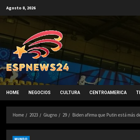
Skip
Agosto 8, 2026
to
content
HOME
NEGOCIOS
CULTURA
CENTROAMERICA
T
Home
2023
Giugno
29
Biden afirma que Putin está más dé
MUNDO