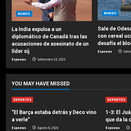
R
e
MUNDO
MUNDO
a
Sale de Odesa
La India expulsa a un
con cereal uc
diplomático de Canadá tras las
d
desafía el bl
acusaciones de asesinato de un
i
líder sij
Espnews
Sette
Espnews
Settembre 19, 2023
n
g
YOU MAY HAVE MISSED
DEPORTES
DEPORTES
“El Barça estaba detrás y Deco vino
1-3: El Ju
a verle”
que da la 
Espnews
Agosto 8, 2026
Espnews