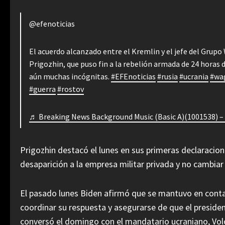
@efenoticias
El acuerdo alcanzado entre el Kremlin y el jefe del Grupo
Prigozhin, que puso fin a la rebelión armada de 24 horas 
aún muchas incógnitas.
#EFEnoticias
#rusia
#ucrania
#wa
#guerra
#rostov
♬ Breaking News Background Music (Basic A)(1001538) 
Prigozhin destacó el lunes en sus primeras declaracione
desaparición a la empresa militar privada y no cambiar 
El pasado lunes Biden afirmó que se mantuvo en conta
coordinar su respuesta y asegurarse de que el preside
conversó el domingo con el mandatario ucraniano, Vol