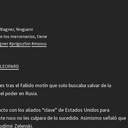
 Wagner, Yevgueni
de los mercenarios, tiene
gner
#prigozhin
#moscu
– LEOPARD
s tras el fallido motín que solo buscaba salvar de la
el poder en Rusia.
cto con los aliados “clave” de Estados Unidos para
nte ruso no les culpara de lo sucedido. Asimismo señaló que
odímir Zelenski.