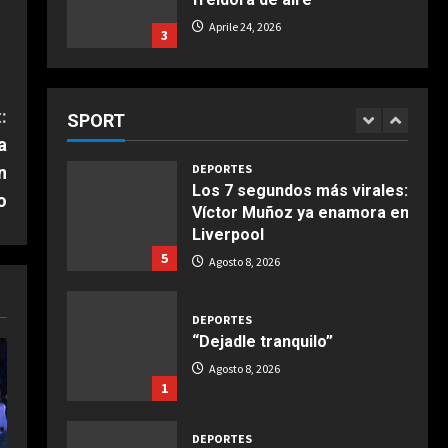
Aprile 24, 2026
3
DEPORTES
El anuncio de Van Bommel,
COCINA
nuevo seleccionador de
Buñuelos de alcachofas
Bélgica, sobre Courtois
:
SPORT
Aprile 5, 2026
4
Agosto 8, 2026
a
4
DEPORTES
n
Los 7 segundos más virales:
COCINA
o
Víctor Muñoz ya enamora en
Ternera guisada con
Liverpool
senderuelas
5
Agosto 8, 2026
Marzo 20, 2026
5
DEPORTES
“Dejadle tranquilo”
Agosto 8, 2026
1
DEPORTES