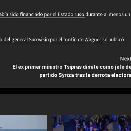
abía sido financiado por el Estado ruso
durante al menos un
to del general Surovikin por el motín de Wagner
se publicó
Next
El ex primer ministro Tsipras dimite como jefe de
partido Syriza tras la derrota electora