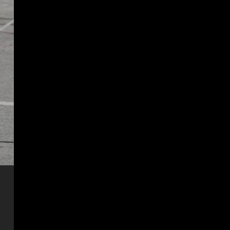
ESPAÑA
Fin al culebrón Vinicius: el
brasileño renueva con el
Real Madrid hasta 2032
2
Agosto 7, 2026
ESPAÑA
Carmen Morodo considera
la final del Mundial 2030 “un
tema de Estado”: “El
Gobierno de España tiene la
3
obligación de negociar”