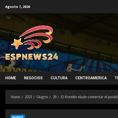
Skip
Agosto 7, 2026
to
content
HOME
NEGOCIOS
CULTURA
CENTROAMERICA
T
Home
2023
Giugno
29
El Kremlin elude comentar el posib
MUNDO