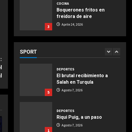
servicios sexuales a
COCINA
árbitros extranjeros
Boquerones fritos en
3
freidora de aire
Agosto 7, 2026
Aprile 24, 2026
3
DEPORTES
Argentina establece el 15
de julio como fecha de culto
COCINA
por el triunfo ante Inglaterra
Buñuelos de alcachofas
SPORT
4
Agosto 7, 2026
:
Aprile 5, 2026
4
l
DEPORTES
l
El brutal recibimiento a
COCINA
Salah en Turquía
Ternera guisada con
Agosto 7, 2026
5
senderuelas
Marzo 20, 2026
5
DEPORTES
Riqui Puig, a un paso
Agosto 7, 2026
1