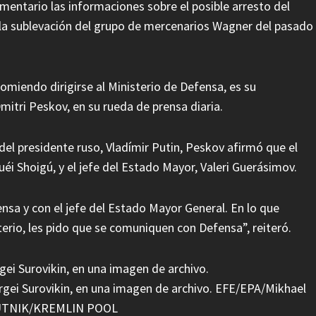
omentario las informaciones sobre el posible arresto del
n la sublevación del grupo de mercenarios Wagner del pasado
miendo dirigirse al Ministerio de Defensa, es su
Dmitri Peskov, en su rueda de prensa diaria.
del presidente ruso, Vladímir Putin, Peskov afirmó que el
uéi Shoigú, y el jefe del Estado Mayor, Valeri Guerásimov.
nsa y con el jefe del Estado Mayor General. En lo que
terio, les pido que se comuniquen con Defensa”, reiteró.
Sergei Surovikin, en una imagen de archivo. EFE/EPA/Mikhael
PUTNIK/KREMLIN POOL