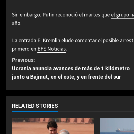
Sin embargo, Putin reconoció el martes que
el grupo h
año.
La entrada
El Kremlin elude comentar el posible arres
primero en
EFE Noticias
.
C
Previous:
Ucrania anuncia avances de más de 1 kilómetro
o
junto a Bajmut, en el este, y en frente del sur
n
t
RELATED STORIES
i
n