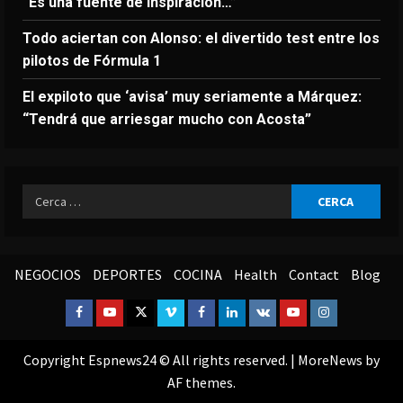
“Es una fuente de inspiración…”
Todo aciertan con Alonso: el divertido test entre los
pilotos de Fórmula 1
El expiloto que ‘avisa’ muy seriamente a Márquez:
“Tendrá que arriesgar mucho con Acosta”
Ricerca
per:
NEGOCIOS
DEPORTES
COCINA
Health
Contact
Blog
Facebook
Youtube
Twitter
Vimeo
Facebook
Linkedin
VK
Youtube
Instagram
Copyright Espnews24 © All rights reserved.
|
MoreNews
by
AF themes.