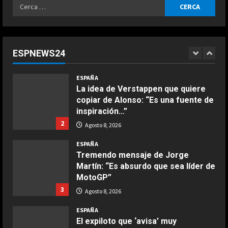
Ricerca
ESPAÑA
per:
Todo aciertan con Alonso: el
divertido test entre los pilotos de
Fórmula 1
ESPNEWS24
1
Agosto 8, 2026
COCINA
ESPAÑA
Ensalada de espinacas deliciosa
La idea de Verstappen que quiere
Maggio 28, 2026
copiar de Alonso: “Es una fuente de
2
inspiración…”
2
Agosto 8, 2026
COCINA
Boquerones fritos en freidora de
ESPAÑA
aire
Tremendo mensaje de Jorge
Martín: “Es absurdo que sea líder de
Aprile 24, 2026
3
MotoGP”
3
Agosto 8, 2026
COCINA
ESPAÑA
Buñuelos de alcachofas
El expiloto que ‘avisa’ muy
Aprile 5, 2026