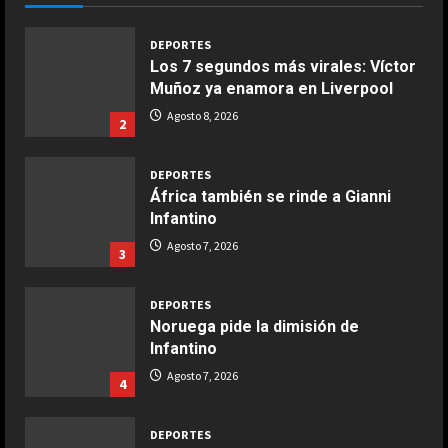
Giugno 20, 2026
1
DEPORTES
Los 7 segundos más virales: Víctor
Muñoz ya enamora en Liverpool
COCINA
Ensalada de espinacas deliciosa
Agosto 8, 2026
2
Maggio 28, 2026
2
DEPORTES
África también se rinde a Gianni
COCINA
Infantino
Boquerones fritos en freidora de
Agosto 7, 2026
3
aire
Aprile 24, 2026
3
DEPORTES
Noruega pide la dimisión de
Infantino
COCINA
Buñuelos de alcachofas
Agosto 7, 2026
4
Aprile 5, 2026
4
DEPORTES