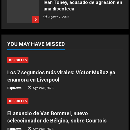
Ivan Toney, acusado de agresión en
una discoteca
COCINA
Ternera guisada con senderuelas
Agosto 7, 2026
5
Marzo 20, 2026
5
DEPORTES
El anuncio de Van Bommel, nuevo
YOU MAY HAVE MISSED
seleccionador de Bélgica, sobre
Courtois
1
Agosto 8, 2026
DEPORTES
Los 7 segundos más virales: Víctor Muñoz ya
DEPORTES
Los 7 segundos más virales: Víctor
enamora en Liverpool
Muñoz ya enamora en Liverpool
Espnews
Agosto 8, 2026
Agosto 8, 2026
2
DEPORTES
DEPORTES
El anuncio de Van Bommel, nuevo
África también se rinde a Gianni
seleccionador de Bélgica, sobre Courtois
Infantino
Espnews
Agosto 8, 2026
Agosto 7, 2026