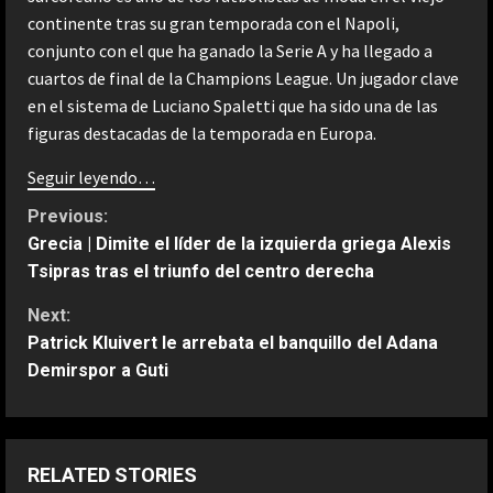
continente tras su gran temporada con el Napoli,
conjunto con el que ha ganado la Serie A y ha llegado a
cuartos de final de la Champions League. Un jugador clave
en el sistema de Luciano Spaletti que ha sido una de las
figuras destacadas de la temporada en Europa.
Seguir leyendo…
C
Previous:
Grecia | Dimite el líder de la izquierda griega Alexis
o
Tsipras tras el triunfo del centro derecha
n
Next:
Patrick Kluivert le arrebata el banquillo del Adana
t
Demirspor a Guti
i
ESPAÑA
n
La idea de Verstappen que quiere
RELATED STORIES
copiar de Alonso: “Es una fuente de