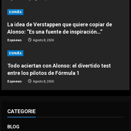
3
ESPAÑA
DEPORTES
Noruega pide la dimisión de
La idea de Verstappen que quiere copiar de
Infantino
Alonso: “Es una fuente de inspiración…”
Agosto 7, 2026
Espnews
Agosto 8, 2026
4
ESPAÑA
DEPORTES
Ivan Toney, acusado de agresión en
Todo aciertan con Alonso: el divertido test
una discoteca
entre los pilotos de Fórmula 1
Agosto 7, 2026
5
Espnews
Agosto 8, 2026
CATEGORIE
BLOG