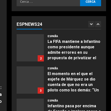
asegurarse el mandato”
ESPAÑA
per:
Milagros Tolón “confía” en
Agosto 6, 2026
que la final del Mundial 2030
se juegue en España ante la
ESPNEWS24
intención de Infantino de
1
COCINA
llevarla a Marruecos: “Lo
Ensalada de espinacas
merecemos”
ESPAÑA
deliciosa
La FIFA mantiene a Infantino
Agosto 6, 2026
como presidente aunque
Maggio 28, 2026
2
admite errores en su
propuesta de privatizar el
2
COCINA
Mundial
Boquerones fritos en
ESPAÑA
Agosto 6, 2026
freidora de aire
El momento en el que el
exjefe de Márquez se dio
Aprile 24, 2026
3
cuenta de que no era un
:
piloto como los demás: “Un
3
a
niño que hace esos
COCINA
o
comentarios…”
ESPAÑA
Buñuelos de alcachofas
Infantino pasa por encima
Agosto 6, 2026
Aprile 5, 2026