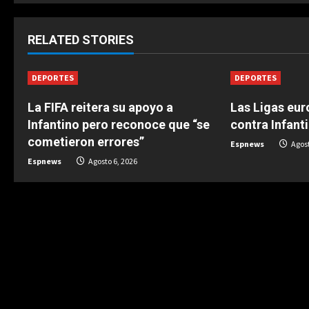
t
RELATED STORIES
i
n
DEPORTES
DEPORTES
u
La FIFA reitera su apoyo a
Las Ligas eur
Infantino pero reconoce que “se
contra Infant
e
cometieron errores”
Espnews
Agost
Espnews
Agosto 6, 2026
R
e
a
d
i