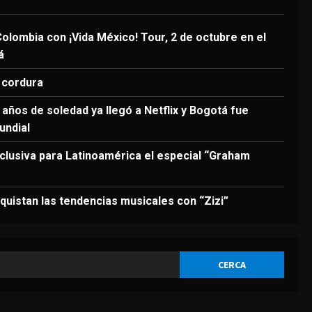
3
Agosto 6, 2026
DEPORTES
olombia con ¡Vida México! Tour, 2 de octubre en el
Modric: “Podía haber
á
firmado en diciembre, pero
quería escuchar a mi
 cordura
cuerpo”
4
años de soledad ya llegó a Netflix y Bogotá fue
Agosto 6, 2026
DEPORTES
undial
La joya neerlandesa que se
fue a Arabia ya enamora a
clusiva para Latinoamérica el especial “Graham
los seguidores del Al-Hilal
5
Agosto 6, 2026
uistan las tendencias musicales con “Zizi”