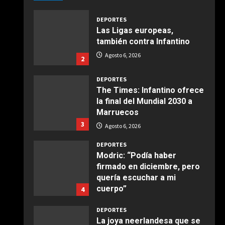
Agosto 6, 2026
Giugno 20, 2026
1
DEPORTES
Las Ligas europeas,
COCINA
también contra Infantino
Ensalada de espinacas
Agosto 6, 2026
2
deliciosa
Maggio 28, 2026
2
DEPORTES
The Times: Infantino ofrece
la final del Mundial 2030 a
COCINA
Marruecos
Boquerones fritos en
3
freidora de aire
Agosto 6, 2026
Aprile 24, 2026
3
DEPORTES
Modric: “Podía haber
firmado en diciembre, pero
COCINA
quería escuchar a mi
Buñuelos de alcachofas
cuerpo”
4
Aprile 5, 2026
Agosto 6, 2026
4
DEPORTES
La joya neerlandesa que se