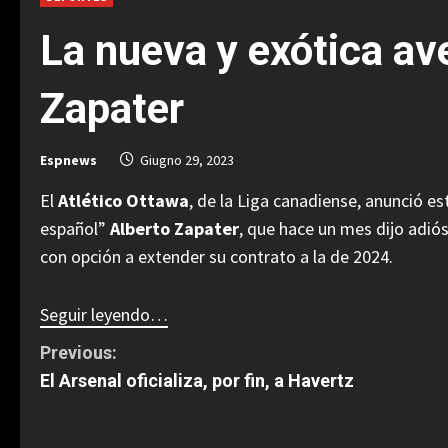
La nueva y exótica av
Zapater
Espnews
Giugno 29, 2023
El
Atlético Ottawa
, de la Liga canadiense, anunció e
español”
Alberto Zapater
,
que hace un mes dijo adiós
con opción a extender su contrato a la de 2024.
Seguir leyendo…
C
Previous:
El Arsenal oficializa, por fin, a Havertz
o
n