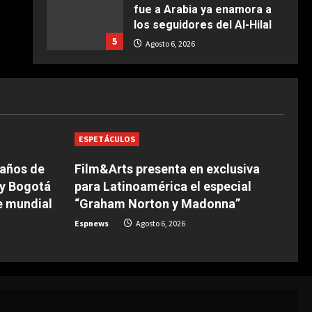
fue a Arabia ya enamora a
COCINA
los seguidores del Al-Hilal
Ternera guisada con
5
senderuelas
Agosto 6, 2026
Marzo 20, 2026
5
DEPORTES
La FIFA reitera su apoyo a
Infantino pero reconoce que
“se cometieron errores”
1
Agosto 6, 2026
ESPETÁCULOS
 años de
Film&Arts presenta en exclusiva
DEPORTES
Las Ligas europeas,
 y Bogotá
para Latinoamérica el especial
también contra Infantino
e mundial
“Graham Norton y Madonna”
Agosto 6, 2026
2
Espnews
Agosto 6, 2026
DEPORTES
The Times: Infantino ofrece
la final del Mundial 2030 a
Marruecos