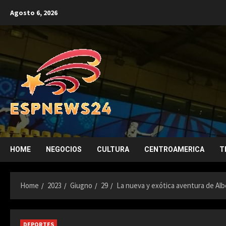
Skip
Agosto 6, 2026
to
content
HOME
NEGOCIOS
CULTURA
CENTROAMERICA
T
Home
2023
Giugno
29
La nueva y exótica aventura de Al
DEPORTES