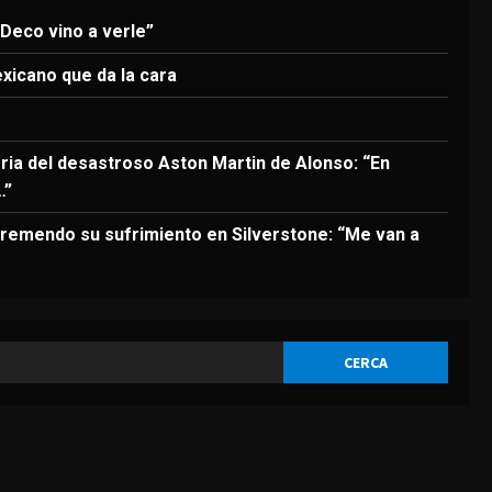
3
 Deco vino a verle”
DEPORTES
El anuncio de Van Bommel,
exicano que da la cara
nuevo seleccionador de
Bélgica, sobre Courtois
4
Agosto 8, 2026
oria del desastroso Aston Martin de Alonso: “En
…”
DEPORTES
Los 7 segundos más virales:
remendo su sufrimiento en Silverstone: “Me van a
Víctor Muñoz ya enamora en
Liverpool
5
Agosto 8, 2026