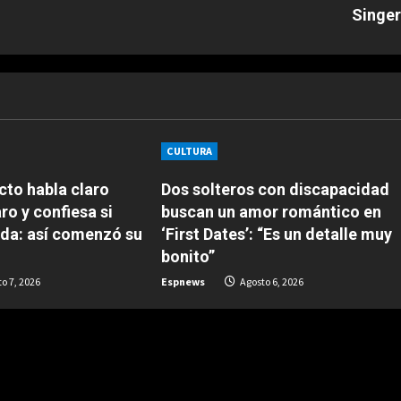
Singer
CULTURA
to habla claro
Dos solteros con discapacidad
ro y confiesa si
buscan un amor romántico en
da: así comenzó su
‘First Dates’: “Es un detalle muy
bonito”
o 7, 2026
Espnews
Agosto 6, 2026