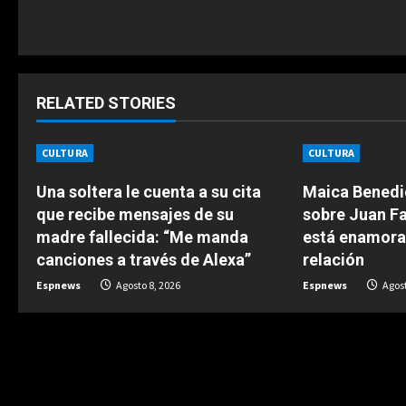
t
i
n
RELATED STORIES
u
CULTURA
CULTURA
e
Una soltera le cuenta a su cita
Maica Benedic
que recibe mensajes de su
sobre Juan Fa
R
madre fallecida: “Me manda
está enamora
e
canciones a través de Alexa”
relación
Espnews
Agosto 8, 2026
Espnews
Agost
a
d
i