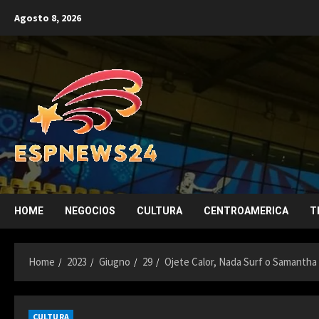
Skip
Agosto 8, 2026
to
content
HOME
NEGOCIOS
CULTURA
CENTROAMERICA
T
Home
2023
Giugno
29
Ojete Calor, Nada Surf o Samantha H
CULTURA