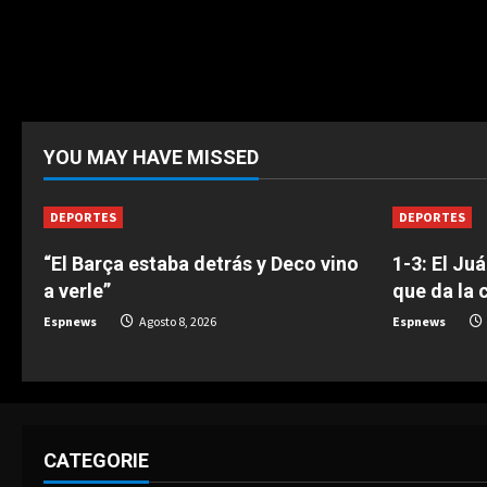
YOU MAY HAVE MISSED
DEPORTES
DEPORTES
“El Barça estaba detrás y Deco vino
1-3: El Ju
a verle”
que da la 
Espnews
Agosto 8, 2026
Espnews
CATEGORIE