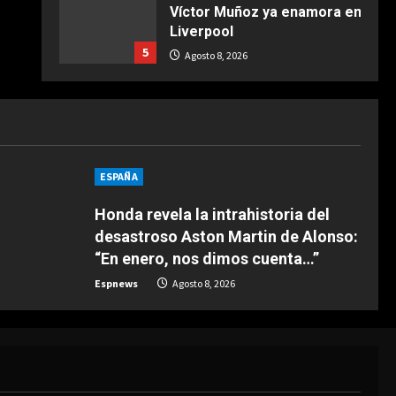
Víctor Muñoz ya enamora en
COCINA
Liverpool
Ternera guisada con
5
senderuelas
Agosto 8, 2026
Marzo 20, 2026
5
DEPORTES
“Dejadle tranquilo”
Agosto 8, 2026
1
ESPAÑA
Honda revela la intrahistoria del
DEPORTES
1-3: El Juárez, el único
desastroso Aston Martin de Alonso:
mexicano que da la cara
“En enero, nos dimos cuenta…”
Agosto 8, 2026
2
Espnews
Agosto 8, 2026
DEPORTES
“El Barça estaba detrás y
Deco vino a verle”
Agosto 8, 2026