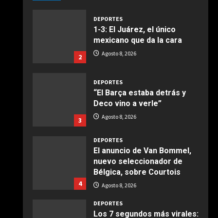
Giugno 20, 2026
1
DEPORTES
1-3: El Juárez, el único
COCINA
mexicano que da la cara
Ensalada de espinacas
Agosto 8, 2026
2
deliciosa
Maggio 28, 2026
2
DEPORTES
“El Barça estaba detrás y
COCINA
Deco vino a verle”
Boquerones fritos en
Agosto 8, 2026
3
freidora de aire
Aprile 24, 2026
3
DEPORTES
El anuncio de Van Bommel,
nuevo seleccionador de
COCINA
Bélgica, sobre Courtois
Buñuelos de alcachofas
4
Agosto 8, 2026
Aprile 5, 2026
4
DEPORTES
Los 7 segundos más virales: