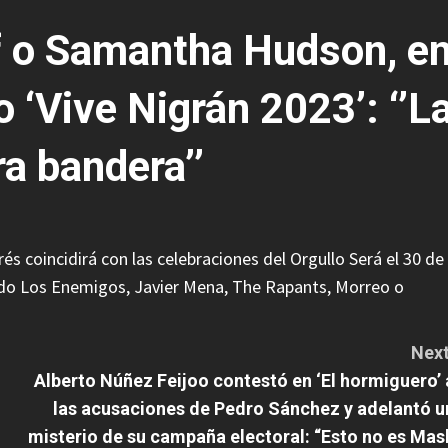
rf o Samantha Hudson, e
o ‘Vive Nigrán 2023’: ‘’L
a bandera’’
és coincidirá con las celebraciones del Orgullo Será el 30 de
rido Los Enemigos, Javier Mena, The Rapants, Morreo o
Next
Alberto Núñez Feijoo contestó en ‘El hormiguero’ 
las acusaciones de Pedro Sánchez y adelantó u
misterio de su campaña electoral: “Esto no es Mas