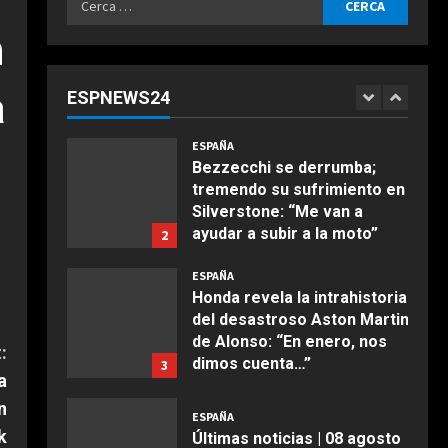
Agosto 8, 2026
ESPAÑA
per:
n
“Chicos con un par de
huevos en la liga femenina”:
dos ‘trumpistas’ ex de la
a
ESPNEWS24
NBA se mofan de la WNBA al
1
COCINA
declararse mujeres y
Ensalada de espinacas
elegibles en el draft
ESPAÑA
deliciosa
Bezzecchi se derrumba;
Agosto 8, 2026
tremendo su sufrimiento en
Maggio 28, 2026
2
Silverstone: “Me van a
ayudar a subir a la moto”
2
COCINA
Agosto 8, 2026
Boquerones fritos en
ESPAÑA
freidora de aire
Honda revela la intrahistoria
del desastroso Aston Martin
Aprile 24, 2026
3
de Alonso: “En enero, nos
:
dimos cuenta…”
3
a
COCINA
Agosto 8, 2026
n
Buñuelos de alcachofas
ESPAÑA
k
Últimas noticias | 08 agosto
Aprile 5, 2026