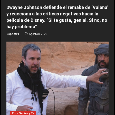
g
Dwayne Johnson defiende el remake de ‘Vaiana’
y reacciona a las críticas negativas hacia la
película de Disney. “Si te gusta, genial. Si no, no
hay problema”
Espnews
Agosto 8, 2026
ESPAÑA
Férrea defensa de un campeón del
mundo a Alonso: “No necesita el
Cine Series y Tv
mejor coche para…”