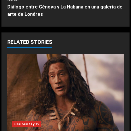
Diálogo entre Génova y La Habana en una galería de
i
arte de Londres
n
u
RELATED STORIES
e
R
e
a
d
i
n
Cine Series y Tv