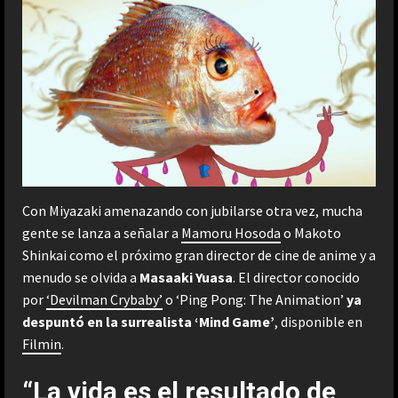
Con Miyazaki amenazando con jubilarse otra vez, mucha
gente se lanza a señalar a
Mamoru Hosoda
o Makoto
Shinkai como el próximo gran director de cine de anime y a
menudo se olvida a
Masaaki Yuasa
. El director conocido
por
‘Devilman Crybaby’
o ‘Ping Pong: The Animation’
ya
despuntó en la surrealista ‘Mind Game’
, disponible en
Filmin
.
“La vida es el resultado de