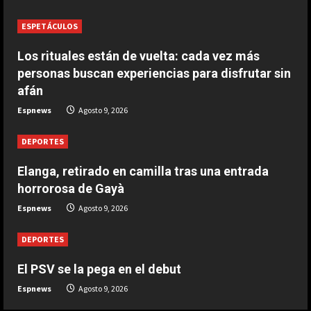
ESPETÁCULOS
DEPORTES
Elanga, retirado en camilla tras una
Los rituales están de vuelta: cada vez más
entrada horrorosa de Gayà
personas buscan experiencias para disfrutar sin
Agosto 9, 2026
4
afán
Espnews
Agosto 9, 2026
DEPORTES
3-0: Joao Pedro guía con un doblete
DEPORTES
al Chelsea de Xabi Alonso tras dos
derrotas
Elanga, retirado en camilla tras una entrada
5
Agosto 9, 2026
horrorosa de Gayà
Espnews
Agosto 9, 2026
DEPORTES
El PSV se la pega en el debut
Espnews
Agosto 9, 2026