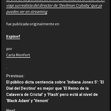
viaje surrealista del director de ‘Devilman Crybaby’ que ya
puedes ver en streaming
fue publicada originalmente en
Espinof
por
Carla Monfort
.
C
Previous:
El público dicta sentencia sobre ‘Indiana Jones 5’: ‘El
o
Dial del Destino’ es mejor que ‘El Reino de la
Calavera de Cristal’ y ‘Flash’ pero está al nivel de
n
‘Black Adam’ y ‘Venom’
t
Next: