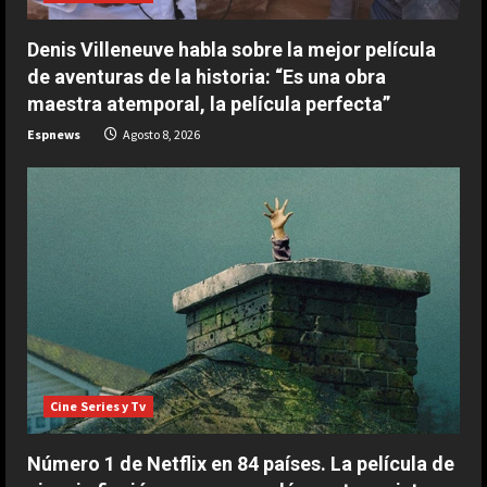
2
Agosto 9, 2026
Denis Villeneuve habla sobre la mejor película
ESPAÑA
de aventuras de la historia: “Es una obra
Aprilia resucita en Silverstone:
maestra atemporal, la película perfecta”
golpe en la mesa de Martín y ‘bajón’
Espnews
Agosto 8, 2026
de Márquez en la ‘sprint’
3
Agosto 9, 2026
ESPAÑA
El casco inspirado en el Mundial de
la Selección Española que ha
estrenado Raúl Fernández en
MotoGP
4
Agosto 9, 2026
ESPAÑA
“Ferrari no para de quejarse”:
nuevo ‘dardo’ de Mercedes en la
Cine Series y Tv
pelea por el Mundial
5
Agosto 9, 2026
Número 1 de Netflix en 84 países. La película de