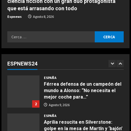
ciencia ficción con un gran dúo protagonista
ESPAÑA
que está arrasando con todo
Dura confesión de un campeón del
mundo: “No quiero faltarle al
Espnews
Agosto 8, 2026
respeto a Rossi, pero lo cierto es
que Márquez…”
1
Ricerca
COCINA
Agosto 9, 2026
ESPAÑA
Ensalada de espinacas deliciosa
per:
Férrea defensa de un campeón del
Maggio 28, 2026
mundo a Alonso: “No necesita el
2
mejor coche para…”
ESPNEWS24
2
Agosto 9, 2026
COCINA
Boquerones fritos en freidora de
ESPAÑA
aire
Aprilia resucita en Silverstone:
golpe en la mesa de Martín y ‘bajón’
Aprile 24, 2026
3
de Márquez en la ‘sprint’
3
Agosto 9, 2026
COCINA
ESPAÑA
Buñuelos de alcachofas
El casco inspirado en el Mundial de
Aprile 5, 2026
la Selección Española que ha
4