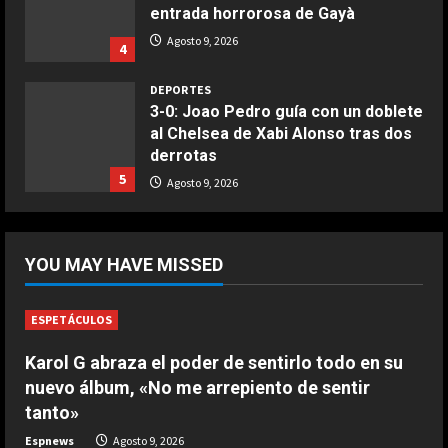
al Chelsea de Xabi Alonso tras dos
COCINA
derrotas
Ternera guisada con senderuelas
5
Agosto 9, 2026
Marzo 20, 2026
5
DEPORTES
¡De locos!: un aficionado salta al
campo para agredir a los jugadores
tras un penalti
1
Agosto 9, 2026
DEPORTES
Osimhen la lía ante el Villarreal: le
YOU MAY HAVE MISSED
tienen que sujetar entre varios
para que no llegue a las manos
2
Agosto 9, 2026
ESPETÁCULOS
Karol G abraza el poder de sentirlo todo en su
DEPORTES
nuevo álbum, «No me arrepiento de sentir
El PSV se la pega en el debut
tanto»
Agosto 9, 2026
3
Espnews
Agosto 9, 2026