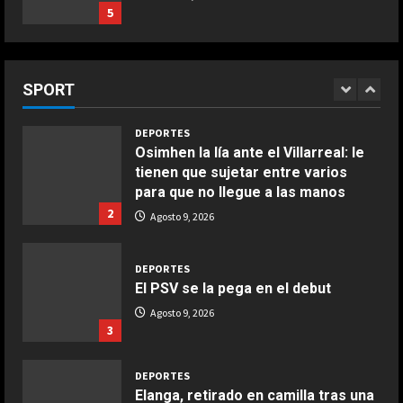
Giugno 20, 2026
1
DEPORTES
Osimhen la lía ante el Villarreal: le
tienen que sujetar entre varios
COCINA
para que no llegue a las manos
Ensalada de espinacas deliciosa
SPORT
2
Agosto 9, 2026
Maggio 28, 2026
2
DEPORTES
El PSV se la pega en el debut
COCINA
Boquerones fritos en freidora de
Agosto 9, 2026
aire
3
Aprile 24, 2026
3
DEPORTES
Elanga, retirado en camilla tras una
entrada horrorosa de Gayà
COCINA
Buñuelos de alcachofas
Agosto 9, 2026
4
Aprile 5, 2026
4
DEPORTES
3-0: Joao Pedro guía con un doblete