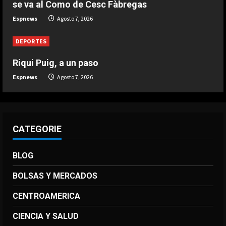
se va al Como de Cesc Fàbregas
ante Inglaterra
Espnews
Agosto 7, 2026
4
Agosto 7, 2026
DEPORTES
DEPORTES
El brutal recibimiento a Salah en
Riqui Puig, a un paso
Turquía
Espnews
Agosto 7, 2026
Agosto 7, 2026
5
CATEGORIE
BLOG
BOLSAS Y MERCADOS
CENTROAMERICA
CIENCIA Y SALUD