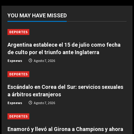
5
DEPORTES
Riqui Puig, a un paso
YOU MAY HAVE MISSED
Agosto 7, 2026
1
DEPORTES
DEPORTES
Argentina establece el 15 de julio como fecha
Enamoró y llevó al Girona a
de culto por el triunfo ante Inglaterra
Champions y ahora se va al Como
de Cesc Fàbregas
Espnews
Agosto 7, 2026
2
Agosto 7, 2026
DEPORTES
DEPORTES
Escándalo en Corea del Sur:
Escándalo en Corea del Sur: servicios sexuales
servicios sexuales a árbitros
a árbitros extranjeros
extranjeros
Espnews
Agosto 7, 2026
3
Agosto 7, 2026
DEPORTES
DEPORTES
Argentina establece el 15 de julio
Enamoró y llevó al Girona a Champions y ahora
como fecha de culto por el triunfo