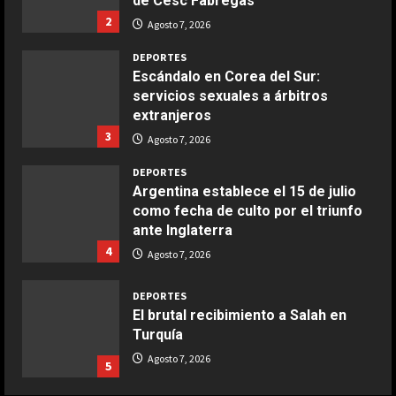
de Cesc Fàbregas
Ensalada de espinacas deliciosa
2
Agosto 7, 2026
Maggio 28, 2026
2
DEPORTES
Escándalo en Corea del Sur:
servicios sexuales a árbitros
COCINA
extranjeros
Boquerones fritos en freidora de
3
aire
Agosto 7, 2026
Aprile 24, 2026
3
DEPORTES
Argentina establece el 15 de julio
como fecha de culto por el triunfo
COCINA
ante Inglaterra
Buñuelos de alcachofas
4
Agosto 7, 2026
Aprile 5, 2026
4
DEPORTES
El brutal recibimiento a Salah en
Turquía
COCINA
Ternera guisada con senderuelas
Agosto 7, 2026
5
Marzo 20, 2026