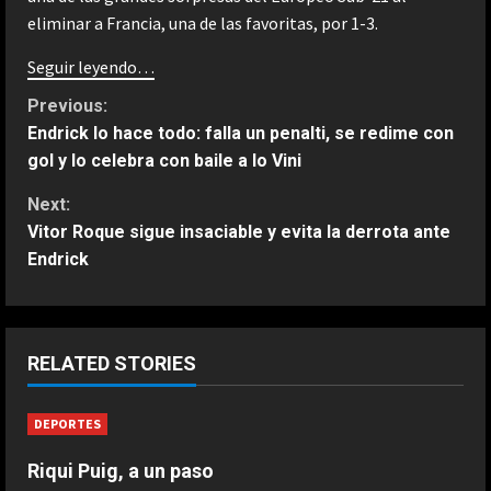
eliminar a Francia, una de las favoritas, por 1-3.
Seguir leyendo…
C
Previous:
Endrick lo hace todo: falla un penalti, se redime con
o
gol y lo celebra con baile a lo Vini
n
Next:
Vitor Roque sigue insaciable y evita la derrota ante
t
Endrick
i
ESPAÑA
n
Fin al culebrón Vinicius: el brasileño
RELATED STORIES
renueva con el Real Madrid hasta
u
2032
DEPORTES
2
e
Agosto 7, 2026
Riqui Puig, a un paso
ESPAÑA
R