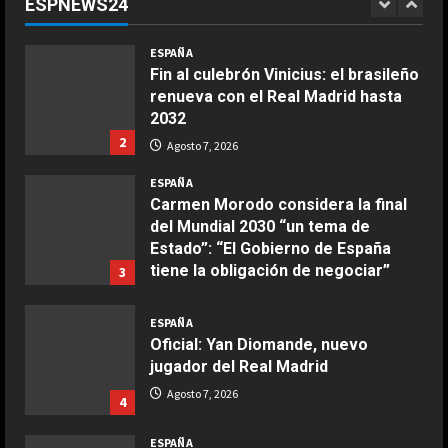
ESPNEWS24
entre Madrid y Casablanca
1
COCINA
Agosto 7, 2026
ESPAÑA
Ensalada de espinacas deliciosa
Fin al culebrón Vinicius: el brasileño
Maggio 28, 2026
renueva con el Real Madrid hasta
2
2032
2
Agosto 7, 2026
COCINA
Boquerones fritos en freidora de
ESPAÑA
aire
Carmen Morodo considera la final
del Mundial 2030 “un tema de
Aprile 24, 2026
3
Estado”: “El Gobierno de España
tiene la obligación de negociar”
3
COCINA
Agosto 7, 2026
Buñuelos de alcachofas
ESPAÑA
Oficial: Yan Diomande, nuevo
Aprile 5, 2026
4
jugador del Real Madrid
Agosto 7, 2026
4
COCINA
ESPAÑA