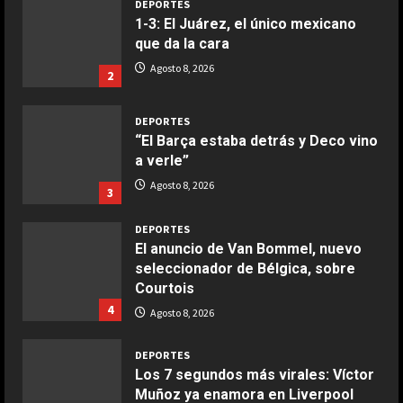
DEPORTES
1-3: El Juárez, el único mexicano
que da la cara
COCINA
Ensalada de espinacas deliciosa
Agosto 8, 2026
2
Maggio 28, 2026
2
DEPORTES
“El Barça estaba detrás y Deco vino
COCINA
a verle”
Boquerones fritos en freidora de
Agosto 8, 2026
3
aire
Aprile 24, 2026
3
DEPORTES
El anuncio de Van Bommel, nuevo
seleccionador de Bélgica, sobre
COCINA
Courtois
Buñuelos de alcachofas
4
Agosto 8, 2026
Aprile 5, 2026
4
DEPORTES
Los 7 segundos más virales: Víctor
Muñoz ya enamora en Liverpool
COCINA