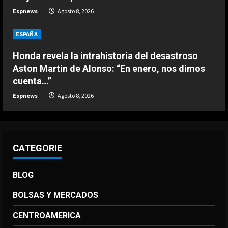
DEPORTES
Espnews
Agosto 8, 2026
El anuncio de Van Bommel, nuevo
seleccionador de Bélgica, sobre
ESPAÑA
Courtois
4
Agosto 8, 2026
Honda revela la intrahistoria del desastroso
Aston Martin de Alonso: “En enero, nos dimos
DEPORTES
cuenta…”
Los 7 segundos más virales: Víctor
Espnews
Agosto 8, 2026
Muñoz ya enamora en Liverpool
Agosto 8, 2026
5
CATEGORIE
BLOG
BOLSAS Y MERCADOS
CENTROAMERICA