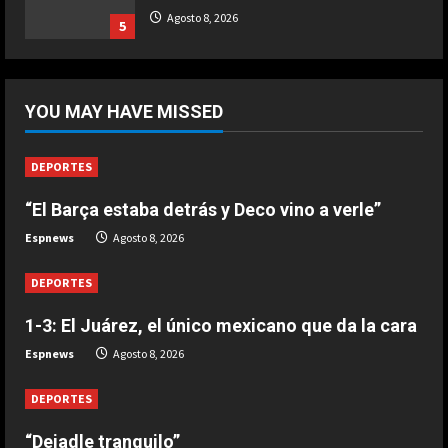
Ternera guisada con senderuelas
Agosto 8, 2026
5
Marzo 20, 2026
5
DEPORTES
“Dejadle tranquilo”
YOU MAY HAVE MISSED
Agosto 8, 2026
1
DEPORTES
“El Barça estaba detrás y Deco vino a verle”
DEPORTES
1-3: El Juárez, el único mexicano
Espnews
Agosto 8, 2026
que da la cara
Agosto 8, 2026
DEPORTES
2
1-3: El Juárez, el único mexicano que da la cara
DEPORTES
Espnews
Agosto 8, 2026
“El Barça estaba detrás y Deco vino
a verle”
DEPORTES
Agosto 8, 2026
3
“Dejadle tranquilo”