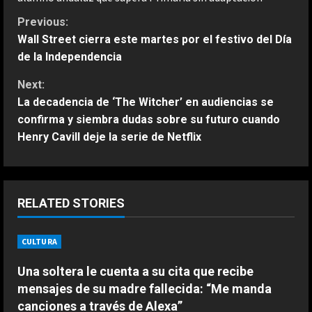
C
Previous:
Wall Street cierra este martes por el festivo del Día
o
de la Independencia
n
Next:
La decadencia de ‘The Witcher’ en audiencias se
t
confirma y siembra dudas sobre su futuro cuando
Henry Cavill deje la serie de Netflix
i
n
u
RELATED STORIES
e
CULTURA
ESPAÑA
R
Bezzecchi se derrumba; tremendo
Una soltera le cuenta a su cita que recibe
su sufrimiento en Silverstone: “Me
e
mensajes de su madre fallecida: “Me manda
van a ayudar a subir a la moto”
canciones a través de Alexa”
2