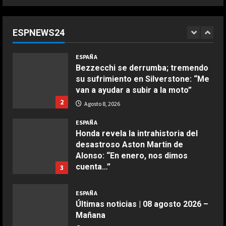
“Chicos con un par de huevos en la
liga femenina”: dos ‘trumpistas’ ex
de la NBA se mofan de la WNBA al
ESPNEWS24
declararse mujeres y elegibles en
1
el draft
COCINA
ESPAÑA
Ensalada de espinacas deliciosa
Agosto 8, 2026
Bezzecchi se derrumba; tremendo
Maggio 28, 2026
su sufrimiento en Silverstone: “Me
2
van a ayudar a subir a la moto”
2
Agosto 8, 2026
COCINA
Boquerones fritos en freidora de
ESPAÑA
aire
Honda revela la intrahistoria del
desastroso Aston Martin de
Aprile 24, 2026
3
Alonso: “En enero, nos dimos
cuenta…”
3
COCINA
Agosto 8, 2026
Buñuelos de alcachofas
ESPAÑA
Últimas noticias | 08 agosto 2026 –
Aprile 5, 2026
4
Mañana