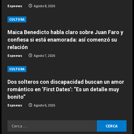
a
Agosto 8, 2026
Espnews
Agosto 8, 2026
ESPAÑA
d
Honda revela la intrahistoria del
CULTURA
desastroso Aston Martin de
i
Maica Benedicto habla claro sobre Juan Faro y
Alonso: “En enero, nos dimos
n
cuenta…”
3
confiesa si está enamorada: así comenzó su
relación
Agosto 8, 2026
g
ESPAÑA
Espnews
Agosto 7, 2026
Últimas noticias | 08 agosto 2026 –
Mañana
CULTURA
Agosto 8, 2026
4
Dos solteros con discapacidad buscan un amor
romántico en ‘First Dates’: “Es un detalle muy
ESPAÑA
bonito”
EE.UU. prevé enviar 1.000 millones
en ayuda a Colombia tras la
Espnews
Agosto 6, 2026
investidura de De la Espriella
5
Agosto 8, 2026
Ricerca
ESPAÑA
per: