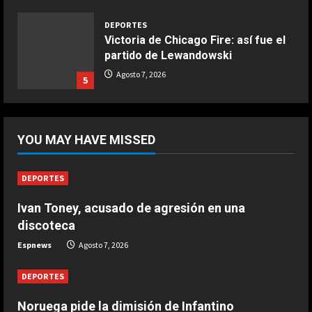
Aprile 5, 2026
4
DEPORTES
Victoria de Chicago Fire: así fue el
partido de Lewandowski
COCINA
Ternera guisada con senderuelas
Agosto 7, 2026
5
Marzo 20, 2026
5
DEPORTES
África también se rinde a Gianni
YOU MAY HAVE MISSED
Infantino
Agosto 7, 2026
1
DEPORTES
Ivan Toney, acusado de agresión en una
DEPORTES
Noruega pide la dimisión de
discoteca
Infantino
Espnews
Agosto 7, 2026
Agosto 7, 2026
2
DEPORTES
DEPORTES
Noruega pide la dimisión de Infantino
Ivan Toney, acusado de agresión en