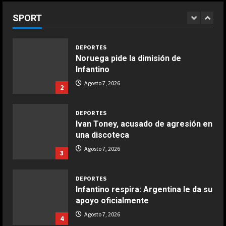
COCINA
Infantino
Ensalada de habas y alcachofas con
SPORT
Agosto 7, 2026
1
langostinos
Giugno 20, 2026
1
DEPORTES
Noruega pide la dimisión de
Infantino
COCINA
Ensalada de espinacas deliciosa
Agosto 7, 2026
2
Maggio 28, 2026
2
DEPORTES
Ivan Toney, acusado de agresión en
COCINA
una discoteca
Boquerones fritos en freidora de
Agosto 7, 2026
3
aire
Aprile 24, 2026
3
DEPORTES
Infantino respira: Argentina le da su
apoyo oficialmente
COCINA
Buñuelos de alcachofas
Agosto 7, 2026
4