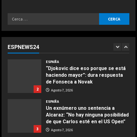
ingeniero del mundo y no son…”
5
Agosto 7, 2026
Ricerca
ESPAÑA
per:
Infantino suma adeptos: Argentina,
México y la Confederación Africana
apoyan su continuidad como
ESPNEWS24
presidente de la FIFA
1
COCINA
Agosto 7, 2026
ESPAÑA
Ensalada de espinacas deliciosa
“Djokovic dice eso porque se está
Maggio 28, 2026
haciendo mayor”: dura respuesta
2
de Fonseca a Novak
2
Agosto 7, 2026
COCINA
Boquerones fritos en freidora de
ESPAÑA
aire
Un exnúmero uno sentencia a
Alcaraz: “No hay ninguna posibilidad
Aprile 24, 2026
3
de que Carlos esté en el US Open”
3
Agosto 7, 2026
COCINA