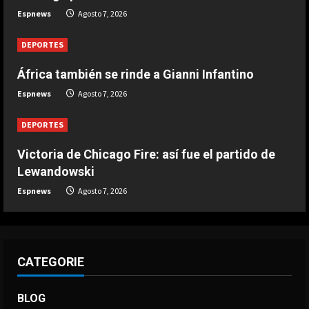
Espnews
Agosto 7, 2026
una discoteca
Agosto 7, 2026
3
DEPORTES
África también se rinde a Gianni Infantino
DEPORTES
Infantino respira: Argentina le da su
Espnews
Agosto 7, 2026
apoyo oficialmente
Agosto 7, 2026
DEPORTES
4
Victoria de Chicago Fire: así fue el partido de
DEPORTES
Lewandowski
Victoria de Chicago Fire: así fue el
Espnews
Agosto 7, 2026
partido de Lewandowski
Agosto 7, 2026
5
CATEGORIE
BLOG