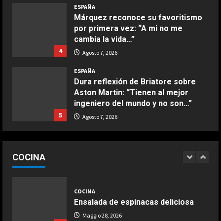
ESPAÑA
Buñuelos de alcachofas
Márquez reconoce su favoritismo
Aprile 5, 2026
por primera vez: “A mi no me
4
cambia la vida…”
4
Agosto 7, 2026
COCINA
ESPAÑA
Ternera guisada con senderuelas
Dura reflexión de Briatore sobre
Marzo 20, 2026
Aston Martin: “Tienen al mejor
5
ingeniero del mundo y no son…”
5
Agosto 7, 2026
COCINA
Ensalada de habas y alcachofas con
ESPAÑA
langostinos
Infantino suma adeptos: Argentina,
COCINA
México y la Confederación Africana
Giugno 20, 2026
1
apoyan su continuidad como
DEPORTES
presidente de la FIFA
Noruega pide la dimisión de
1
Infantino
COCINA
Agosto 7, 2026
ESPAÑA
Ensalada de espinacas deliciosa
Agosto 7, 2026
2
“Djokovic dice eso porque se está
Maggio 28, 2026
haciendo mayor”: dura respuesta