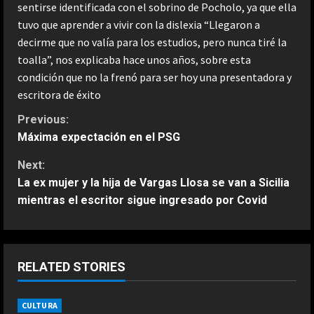
sentirse identificada con el sobrino de Pocholo, ya que ella
tuvo que aprender a vivir con la dislexia “Llegaron a
decirme que no valía para los estudios, pero nunca tiré la
toalla”, nos explicaba hace unos años, sobre esta
condición que no la frenó para ser hoy una presentadora y
escritora de éxito
C
Previous:
Máxima expectación en el PSG
o
Next:
n
La ex mujer y la hija de Vargas Llosa se van a Sicilia
mientras el escritor sigue ingresado por Covid
t
i
n
RELATED STORIES
u
CULTURA
ESPAÑA