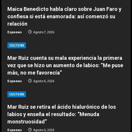
e
“Djokovic dice eso porque se está
Maica Benedicto habla claro sobre Juan Faro y
haciendo mayor”: dura respuesta
confiesa si está enamorada: así comenzó su
R
de Fonseca a Novak
relación
2
Agosto 7, 2026
e
Espnews
Agosto 7, 2026
ESPAÑA
a
Un exnúmero uno sentencia a
CULTURA
Alcaraz: “No hay ninguna posibilidad
d
Mar Ruiz cuenta su mala experiencia la primera
de que Carlos esté en el US Open”
3
vez que se hizo un aumento de labios: “Me puse
Agosto 7, 2026
i
más, no me favorecía”
ESPAÑA
n
Espnews
Agosto 6, 2026
Márquez reconoce su favoritismo
por primera vez: “A mi no me
g
CULTURA
cambia la vida…”
4
Agosto 7, 2026
Mar Ruiz se retira el ácido hialurónico de los
labios y enseña el resultado: “Menuda
ESPAÑA
monstruosidad”
Dura reflexión de Briatore sobre
Aston Martin: “Tienen al mejor
Espnews
Agosto 6, 2026