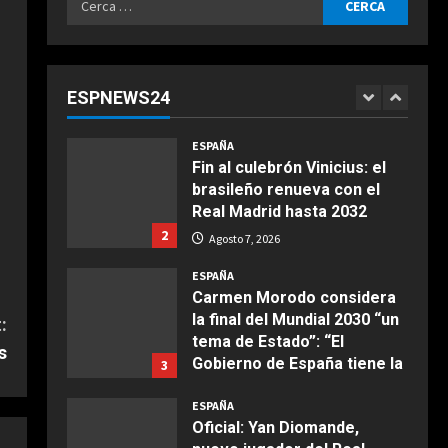
continentes
ESPAÑA
per:
¿Quién decide la sede de la
Agosto 7, 2026
final del Mundial 2030 y
cuándo se conocerá? Las
ESPNEWS24
claves del pulso entre
1
COCINA
Madrid y Casablanca
Ensalada de espinacas
ESPAÑA
Agosto 7, 2026
deliciosa
Fin al culebrón Vinicius: el
brasileño renueva con el
Maggio 28, 2026
2
Real Madrid hasta 2032
2
Agosto 7, 2026
COCINA
Boquerones fritos en
ESPAÑA
freidora de aire
Carmen Morodo considera
la final del Mundial 2030 “un
Aprile 24, 2026
:
3
tema de Estado”: “El
s
Gobierno de España tiene la
3
obligación de negociar”
COCINA
ESPAÑA
Buñuelos de alcachofas
Agosto 7, 2026
Oficial: Yan Diomande,
Aprile 5, 2026