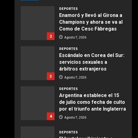
Agosto 7, 2026
Giugno 20, 2026
1
DEPORTES
Enamoró y llevó al Girona a
Champions y ahora se va al
COCINA
Como de Cesc Fàbregas
Ensalada de espinacas
2
deliciosa
Agosto 7, 2026
Maggio 28, 2026
2
DEPORTES
Escándalo en Corea del Sur:
servicios sexuales a
COCINA
árbitros extranjeros
Boquerones fritos en
3
freidora de aire
Agosto 7, 2026
Aprile 24, 2026
3
DEPORTES
Argentina establece el 15
de julio como fecha de culto
COCINA
por el triunfo ante Inglaterra
Buñuelos de alcachofas
4
Agosto 7, 2026
Aprile 5, 2026
4
DEPORTES