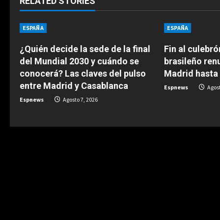
t
RELATED STORIES
i
ESPAÑA
ESPAÑA
n
¿Quién decide la sede de la final
Fin al culebró
del Mundial 2030 y cuándo se
brasileño ren
u
conocerá? Las claves del pulso
Madrid hasta
e
entre Madrid y Casablanca
Espnews
Agost
Espnews
Agosto 7, 2026
R
e
a
d
i
n