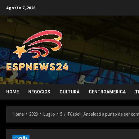
Skip
Agosto 7, 2026
to
content
HOME
NEGOCIOS
CULTURA
CENTROAMERICA
T
Home
2023
Luglio
5
Fútbol | Ancelotti a punto de ser co
ESPAÑA