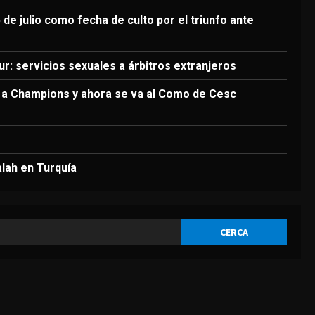
3
Agosto 7, 2026
 de julio como fecha de culto por el triunfo ante
DEPORTES
Argentina establece el 15
de julio como fecha de culto
r: servicios sexuales a árbitros extranjeros
por el triunfo ante Inglaterra
4
a a Champions y ahora se va al Como de Cesc
Agosto 7, 2026
DEPORTES
El brutal recibimiento a
Salah en Turquía
alah en Turquía
Agosto 7, 2026
5