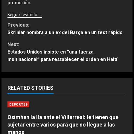
promoción.
Seguir leyendo…
C
Previous:
Skriniar nombra a un ex del Barça en un test rápido
o
Next:
n
Estados Unidos insiste en “una fuerza
multinacional” para restablecer el orden en Haití
t
i
ESPAÑA
n
RELATED STORIES
Férrea defensa de un campeón del
mundo a Alonso: “No necesita el
u
DEPORTES
mejor coche para…”
2
e
Agosto 9, 2026
Osimhen la lía ante el Villarreal: le tienen que
sujetar entre varios para que no llegue a las
ESPAÑA
R
Aprilia resucita en Silverstone:
manos