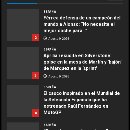
COCINA
Agosto 9, 2026
ESPAÑA
Ensalada de espinacas deliciosa
Férrea defensa de un campeón del
Maggio 28, 2026
mundo a Alonso: “No necesita el
2
mejor coche para…”
2
Agosto 9, 2026
COCINA
Boquerones fritos en freidora de
ESPAÑA
aire
Aprilia resucita en Silverstone:
golpe en la mesa de Martín y ‘bajón’
Aprile 24, 2026
3
de Márquez en la ‘sprint’
3
Agosto 9, 2026
COCINA
ESPAÑA
Buñuelos de alcachofas
El casco inspirado en el Mundial de
Aprile 5, 2026
la Selección Española que ha
4
estrenado Raúl Fernández en
MotoGP
4
COCINA
Agosto 9, 2026
ESPAÑA
Ternera guisada con senderuelas