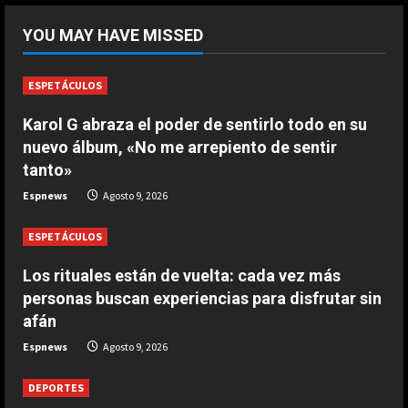
¡De locos!: un aficionado salta al
YOU MAY HAVE MISSED
campo para agredir a los jugadores
tras un penalti
1
Agosto 9, 2026
ESPETÁCULOS
DEPORTES
Karol G abraza el poder de sentirlo todo en su
Osimhen la lía ante el Villarreal: le
nuevo álbum, «No me arrepiento de sentir
tienen que sujetar entre varios
tanto»
para que no llegue a las manos
2
Espnews
Agosto 9, 2026
Agosto 9, 2026
ESPETÁCULOS
DEPORTES
El PSV se la pega en el debut
Los rituales están de vuelta: cada vez más
Agosto 9, 2026
personas buscan experiencias para disfrutar sin
3
afán
Espnews
Agosto 9, 2026
DEPORTES
Elanga, retirado en camilla tras una
DEPORTES
entrada horrorosa de Gayà