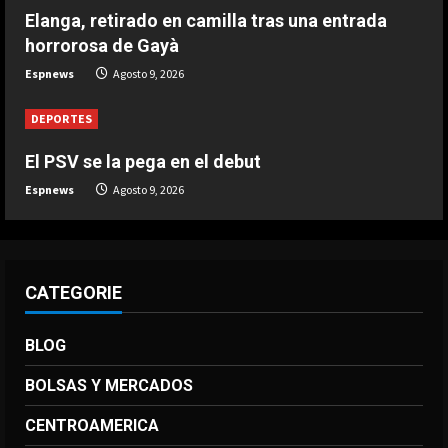
Agosto 9, 2026
Elanga, retirado en camilla tras una entrada
4
horrorosa de Gayà
DEPORTES
Espnews
Agosto 9, 2026
3-0: Joao Pedro guía con un doblete
al Chelsea de Xabi Alonso tras dos
DEPORTES
derrotas
5
El PSV se la pega en el debut
Agosto 9, 2026
Espnews
Agosto 9, 2026
CATEGORIE
BLOG
BOLSAS Y MERCADOS
CENTROAMERICA