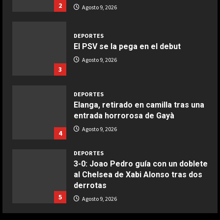
Ensalada de espinacas deliciosa
2
Agosto 9, 2026
Maggio 28, 2026
2
DEPORTES
El PSV se la pega en el debut
COCINA
Boquerones fritos en freidora de
Agosto 9, 2026
3
aire
Aprile 24, 2026
3
DEPORTES
Elanga, retirado en camilla tras una
entrada horrorosa de Gayà
COCINA
Buñuelos de alcachofas
Agosto 9, 2026
4
Aprile 5, 2026
4
DEPORTES
3-0: Joao Pedro guía con un doblete
al Chelsea de Xabi Alonso tras dos
COCINA
derrotas
Ternera guisada con senderuelas
5
Agosto 9, 2026
Marzo 20, 2026
5
DEPORTES