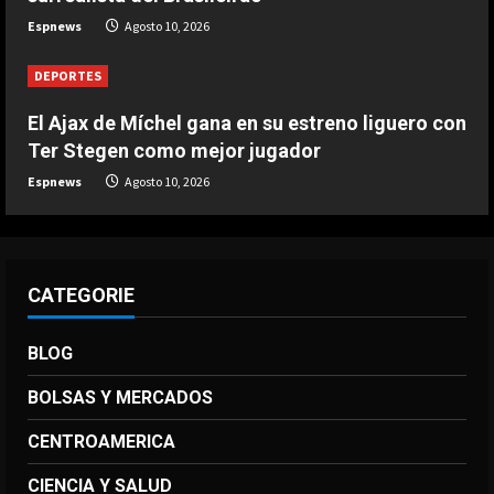
Agosto 10, 2026
Espnews
Agosto 10, 2026
4
DEPORTES
DEPORTES
2-2: Empate del Benfica pese a la
gran actuación de Prestianni y su
El Ajax de Míchel gana en su estreno liguero con
golazo
Ter Stegen como mejor jugador
5
Agosto 10, 2026
Espnews
Agosto 10, 2026
CATEGORIE
BLOG
BOLSAS Y MERCADOS
CENTROAMERICA
CIENCIA Y SALUD