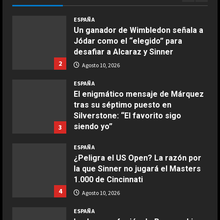
COCINA
Agosto 10, 2026
ESPAÑA
Ensalada de espinacas deliciosa
Un ganador de Wimbledon señala a
Maggio 28, 2026
Jódar como el “elegido” para
2
desafiar a Alcaraz y Sinner
2
Agosto 10, 2026
COCINA
Boquerones fritos en freidora de
ESPAÑA
aire
El enigmático mensaje de Márquez
tras su séptimo puesto en
Aprile 24, 2026
3
Silverstone: “El favorito sigo
siendo yo”
3
COCINA
Agosto 10, 2026
ESPAÑA
Buñuelos de alcachofas
¿Peligra el US Open? La razón por
Aprile 5, 2026
la que Sinner no jugará el Masters
4
1.000 de Cincinnati
4
Agosto 10, 2026
COCINA
ESPAÑA
Ternera guisada con senderuelas