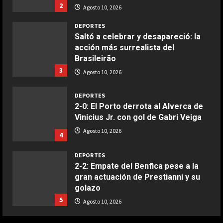
Ensalada de espinacas deliciosa
2
Agosto 10, 2026
Maggio 28, 2026
2
DEPORTES
Saltó a celebrar y desapareció: la
acción más surrealista del
COCINA
Brasileirão
Boquerones fritos en freidora de
3
aire
Agosto 10, 2026
Aprile 24, 2026
3
DEPORTES
2-0: El Porto derrota al Alverca de
Vinicius Jr. con gol de Gabri Veiga
COCINA
Buñuelos de alcachofas
Agosto 10, 2026
4
Aprile 5, 2026
4
DEPORTES
2-2: Empate del Benfica pese a la
gran actuación de Prestianni y su
COCINA
golazo
Ternera guisada con senderuelas
5
Agosto 10, 2026
Marzo 20, 2026
5
DEPORTES