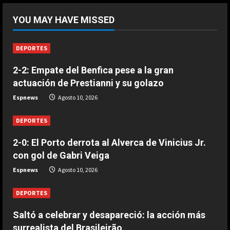
2-3: Los juveniles del Dortmund
YOU MAY HAVE MISSED
doblegan al Arsenal y se llevan la
Emirates Cup
1
Agosto 10, 2026
DEPORTES
DEPORTES
2-2: Empate del Benfica pese a la gran
El Ajax de Míchel gana en su
actuación de Prestianni y su golazo
estreno liguero con Ter Stegen
como mejor jugador
Espnews
Agosto 10, 2026
2
Agosto 10, 2026
DEPORTES
DEPORTES
Saltó a celebrar y desapareció: la
2-0: El Porto derrota al Alverca de Vinicius Jr.
acción más surrealista del
con gol de Gabri Veiga
Brasileirão
Espnews
Agosto 10, 2026
3
Agosto 10, 2026
DEPORTES
DEPORTES
2-0: El Porto derrota al Alverca de
Saltó a celebrar y desapareció: la acción más
Vinicius Jr. con gol de Gabri Veiga
surrealista del Brasileirão