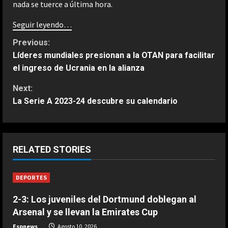
nada se tuerce a última hora.
Seguir leyendo…
C
Previous:
Líderes mundiales presionan a la OTAN para facilitar
o
el ingreso de Ucrania en la alianza
n
Next:
La Serie A 2023-24 descubre su calendario
t
i
ESPAÑA
n
RELATED STORIES
Un ganador de Wimbledon señala a
Jódar como el “elegido” para
u
DEPORTES
desafiar a Alcaraz y Sinner
2
e
Agosto 10, 2026
2-3: Los juveniles del Dortmund doblegan al
Arsenal y se llevan la Emirates Cup
ESPAÑA
R
El enigmático mensaje de Márquez
Espnews
Agosto 10, 2026