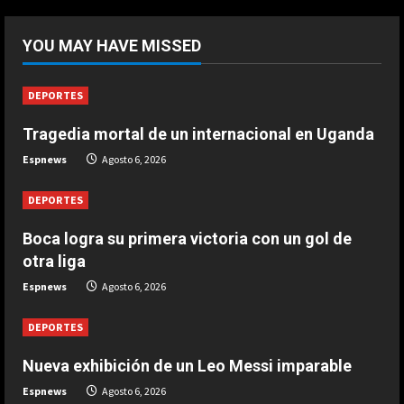
5
DEPORTES
Boca logra su primera victoria con
YOU MAY HAVE MISSED
un gol de otra liga
Agosto 6, 2026
1
DEPORTES
Tragedia mortal de un internacional en Uganda
DEPORTES
Tragedia mortal de un internacional
Espnews
Agosto 6, 2026
en Uganda
Agosto 6, 2026
DEPORTES
2
Boca logra su primera victoria con un gol de
DEPORTES
otra liga
Rodri Sánchez: “Sí que pienso en
Espnews
Agosto 6, 2026
volver algún día al fútbol español”
Agosto 6, 2026
3
DEPORTES
Nueva exhibición de un Leo Messi imparable
DEPORTES
Nueva exhibición de un Leo Messi
Espnews
Agosto 6, 2026