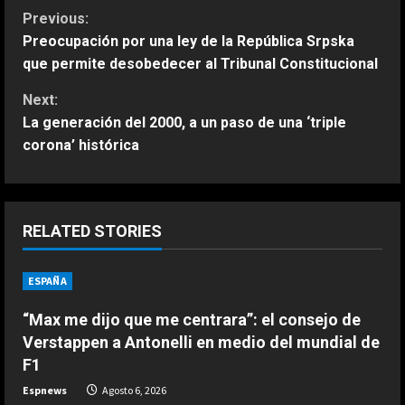
C
Previous:
Preocupación por una ley de la República Srpska
o
que permite desobedecer al Tribunal Constitucional
n
Next:
La generación del 2000, a un paso de una ‘triple
t
corona’ histórica
i
n
RELATED STORIES
u
ESPAÑA
ESPAÑA
e
“Max me dijo que me centrara”: el
consejo de Verstappen a Antonelli
“Max me dijo que me centrara”: el consejo de
R
en medio del mundial de F1
Verstappen a Antonelli en medio del mundial de
2
Agosto 6, 2026
e
F1
ESPAÑA
Espnews
Agosto 6, 2026
a