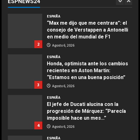
ESPNEWS24
comparten
1
COCINA
Agosto 6, 2026
ESPAÑA
Ensalada de espinacas deliciosa
“Max me dijo que me centrara”: el
Maggio 28, 2026
consejo de Verstappen a Antonelli
2
en medio del mundial de F1
2
Agosto 6, 2026
COCINA
Boquerones fritos en freidora de
ESPAÑA
aire
Honda, optimista ante los cambios
recientes en Aston Martin:
Aprile 24, 2026
3
“Estamos en una buena posición”
3
Agosto 6, 2026
COCINA
ESPAÑA
Buñuelos de alcachofas
El jefe de Ducati alucina con la
Aprile 5, 2026
progresión de Márquez: “Parecía
4
imposible hace un mes…”
4
Agosto 6, 2026
COCINA
ESPAÑA
Ternera guisada con senderuelas