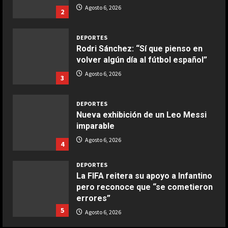
Ensalada de espinacas deliciosa
Agosto 6, 2026
2
Maggio 28, 2026
2
DEPORTES
Rodri Sánchez: “Sí que pienso en
COCINA
volver algún día al fútbol español”
Boquerones fritos en freidora de
Agosto 6, 2026
3
aire
Aprile 24, 2026
3
DEPORTES
Nueva exhibición de un Leo Messi
imparable
COCINA
Buñuelos de alcachofas
Agosto 6, 2026
4
Aprile 5, 2026
4
DEPORTES
La FIFA reitera su apoyo a Infantino
pero reconoce que “se cometieron
COCINA
errores”
Ternera guisada con senderuelas
5
Agosto 6, 2026
Marzo 20, 2026