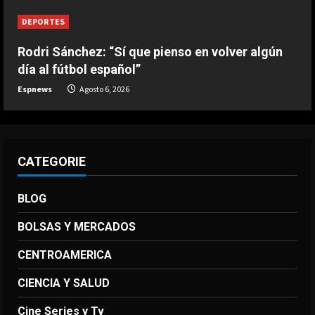
imparable
Agosto 6, 2026
DEPORTES
4
Rodri Sánchez: “Sí que pienso en volver algún
DEPORTES
día al fútbol español”
La FIFA reitera su apoyo a Infantino
pero reconoce que “se cometieron
Espnews
Agosto 6, 2026
errores”
5
Agosto 6, 2026
CATEGORIE
BLOG
BOLSAS Y MERCADOS
CENTROAMERICA
CIENCIA Y SALUD
Cine Series y Tv