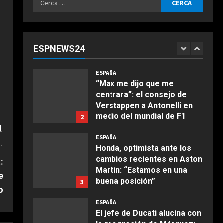
Agosto 6, 2026
ESPAÑA
per:
“Márquez y Rossi tienen
cosas en común”: Un piloto
de Ducati explica la gran
ESPNEWS24
cualidad que ambos
1
COCINA
comparten
Ensalada de espinacas
ESPAÑA
Agosto 6, 2026
deliciosa
“Max me dijo que me
centrara”: el consejo de
Maggio 28, 2026
2
Verstappen a Antonelli en
medio del mundial de F1
2
COCINA
l
Agosto 6, 2026
Boquerones fritos en
ESPAÑA
.
freidora de aire
Honda, optimista ante los
cambios recientes en Aston
Aprile 24, 2026
:
3
Martin: “Estamos en una
e
buena posición”
3
o
COCINA
Agosto 6, 2026
ESPAÑA
Buñuelos de alcachofas
El jefe de Ducati alucina con
Aprile 5, 2026