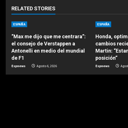
t
RELATED STORIES
i
n
ESPAÑA
ESPAÑA
u
“Max me dijo que me centrara”:
Honda, optimi
el consejo de Verstappen a
cambios reci
e
Antonelli en medio del mundial
Martin: “Est
de F1
posición”
R
Espnews
Agosto 6, 2026
Espnews
Agost
e
a
d
i
n