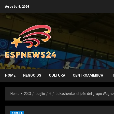
Skip
Agosto 6, 2026
to
content
HOME
NEGOCIOS
CULTURA
CENTROAMERICA
T
Home
2023
Luglio
6
Lukashenko: el jefe del grupo Wagne
ESPAÑA