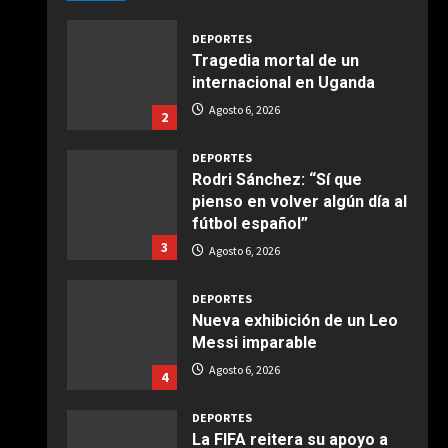
Giugno 20, 2026
1
DEPORTES
Tragedia mortal de un
COCINA
internacional en Uganda
Ensalada de espinacas
Agosto 6, 2026
2
deliciosa
Maggio 28, 2026
2
DEPORTES
Rodri Sánchez: “Sí que
pienso en volver algún día al
COCINA
fútbol español”
Boquerones fritos en
3
freidora de aire
Agosto 6, 2026
Aprile 24, 2026
3
DEPORTES
Nueva exhibición de un Leo
Messi imparable
COCINA
Buñuelos de alcachofas
Agosto 6, 2026
4
Aprile 5, 2026
4
DEPORTES
La FIFA reitera su apoyo a