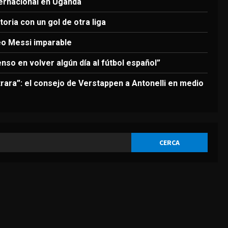
3
ternacional en Uganda
Agosto 6, 2026
oria con un gol de otra liga
DEPORTES
Nueva exhibición de un Leo
eo Messi imparable
Messi imparable
enso en volver algún día al fútbol español”
Agosto 6, 2026
4
rara”: el consejo de Verstappen a Antonelli en medio
DEPORTES
La FIFA reitera su apoyo a
Infantino pero reconoce que
“se cometieron errores”
5
Agosto 6, 2026