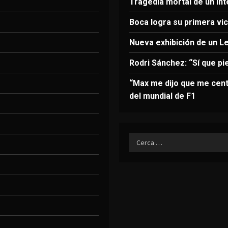
Tragedia mortal de un in
Boca logra su primera vict
Nueva exhibición de un L
Rodri Sánchez: “Sí que pi
“Max me dijo que me cent
del mundial de F1
Ricerca
per: