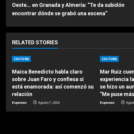
o
Oeste… en Granada y Almería: “Te da subidón
n
encontrar dónde se grabó una escena”
t
i
RELATED STORIES
n
CULTURA
CULTURA
u
Maica Benedicto habla claro
Mar Ruiz cue
e
sobre Juan Faro y confiesa si
experiencia l
está enamorada: así comenzó su
se hizo un au
R
relación
“Me puse más
e
Espnews
Agosto 7, 2026
Espnews
Agost
a
d