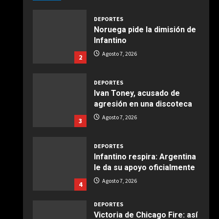
Giugno 20, 2026
1
DEPORTES
Noruega pide la dimisión de
COCINA
Infantino
Ensalada de espinacas
Agosto 7, 2026
2
deliciosa
Maggio 28, 2026
2
DEPORTES
Ivan Toney, acusado de
COCINA
agresión en una discoteca
Boquerones fritos en
Agosto 7, 2026
3
freidora de aire
Aprile 24, 2026
3
DEPORTES
Infantino respira: Argentina
le da su apoyo oficialmente
COCINA
Buñuelos de alcachofas
Agosto 7, 2026
4
Aprile 5, 2026
4
DEPORTES
Victoria de Chicago Fire: así