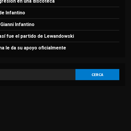
3
gresión en una discoteca
de Infantino
DEPORTES
Infantino respira: Argentina
Gianni Infantino
le da su apoyo oficialmente
 así fue el partido de Lewandowski
Agosto 7, 2026
4
ina le da su apoyo oficialmente
DEPORTES
Victoria de Chicago Fire: así
fue el partido de
Lewandowski
5
Agosto 7, 2026