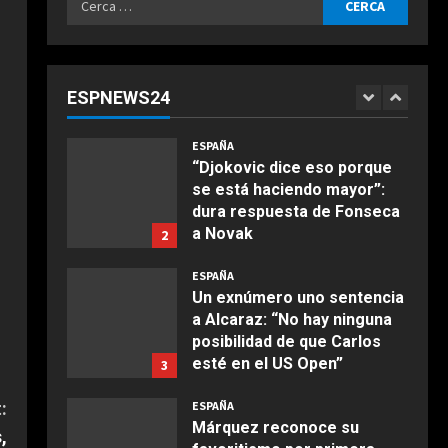
Agosto 7, 2026
ESPAÑA
per:
Infantino suma adeptos:
Argentina, México y la
Confederación Africana
ESPNEWS24
apoyan su continuidad como
1
COCINA
presidente de la FIFA
Ensalada de espinacas
ESPAÑA
Agosto 7, 2026
deliciosa
“Djokovic dice eso porque
se está haciendo mayor”:
Maggio 28, 2026
2
dura respuesta de Fonseca
a Novak
2
COCINA
Agosto 7, 2026
Boquerones fritos en
ESPAÑA
freidora de aire
Un exnúmero uno sentencia
a Alcaraz: “No hay ninguna
Aprile 24, 2026
3
posibilidad de que Carlos
esté en el US Open”
3
COCINA
Agosto 7, 2026
:
ESPAÑA
Buñuelos de alcachofas
Márquez reconoce su
,
Aprile 5, 2026