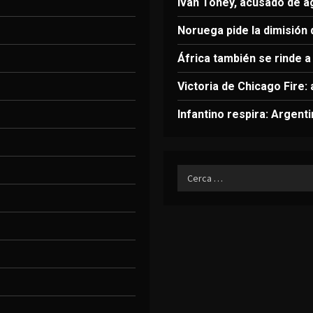
Ivan Toney, acusado de a
Noruega pide la dimisión 
África también se rinde a 
Victoria de Chicago Fire:
Infantino respira: Argent
Ricerca
per: