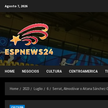
Skip
Agosto 7, 2026
to
content
HOME
NEGOCIOS
CULTURA
CENTROAMERICA
T
Home
2023
Luglio
6
Serrat, Almodóvar o Aitana Sánchez G
CULTURA