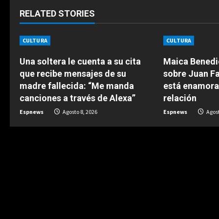
i
RELATED STORIES
n
CULTURA
CULTURA
u
Una soltera le cuenta a su cita
Maica Benedic
e
que recibe mensajes de su
sobre Juan Fa
madre fallecida: “Me manda
está enamora
R
canciones a través de Alexa”
relación
e
Espnews
Agosto 8, 2026
Espnews
Agost
a
d
i
n
g