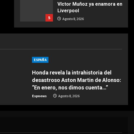
Víctor Muñoz ya enamora en
COCINA
Liverpool
Ternera guisada con
5
senderuelas
Agosto 8, 2026
Marzo 20, 2026
5
DEPORTES
“Dejadle tranquilo”
Agosto 8, 2026
1
ESPAÑA
Honda revela la intrahistoria del
DEPORTES
1-3: El Juárez, el único
desastroso Aston Martin de Alonso:
mexicano que da la cara
“En enero, nos dimos cuenta…”
Agosto 8, 2026
2
Espnews
Agosto 8, 2026
DEPORTES
“El Barça estaba detrás y
Deco vino a verle”
Agosto 8, 2026