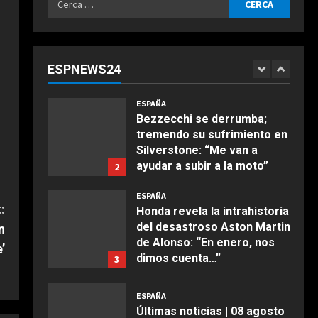
Agosto 8, 2026
ESPAÑA
per:
“Chicos con un par de
huevos en la liga femenina”:
dos ‘trumpistas’ ex de la
ESPNEWS24
NBA se mofan de la WNBA al
1
COCINA
declararse mujeres y
Ensalada de espinacas
elegibles en el draft
ESPAÑA
deliciosa
Bezzecchi se derrumba;
Agosto 8, 2026
tremendo su sufrimiento en
Maggio 28, 2026
2
Silverstone: “Me van a
ayudar a subir a la moto”
2
COCINA
Agosto 8, 2026
Boquerones fritos en
ESPAÑA
freidora de aire
:
Honda revela la intrahistoria
del desastroso Aston Martin
n
Aprile 24, 2026
3
de Alonso: “En enero, nos
’
dimos cuenta…”
3
COCINA
Agosto 8, 2026
Buñuelos de alcachofas
ESPAÑA
Últimas noticias | 08 agosto
Aprile 5, 2026