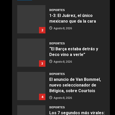
Giugno 20, 2026
1
DEPORTES
1-3: El Juárez, el único
COCINA
mexicano que da la cara
Ensalada de espinacas
Agosto 8, 2026
2
deliciosa
Maggio 28, 2026
2
DEPORTES
“El Barça estaba detrás y
COCINA
Deco vino a verle”
Boquerones fritos en
Agosto 8, 2026
3
freidora de aire
Aprile 24, 2026
3
DEPORTES
El anuncio de Van Bommel,
nuevo seleccionador de
COCINA
Bélgica, sobre Courtois
Buñuelos de alcachofas
4
Agosto 8, 2026
Aprile 5, 2026
4
DEPORTES
Los 7 segundos más virales: