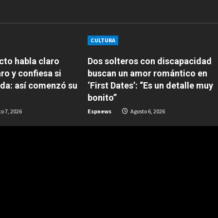
CULTURA
to habla claro
Dos solteros con discapacidad
ro y confiesa si
buscan un amor romántico en
da: así comenzó su
‘First Dates’: “Es un detalle muy
bonito”
o 7, 2026
Espnews
Agosto 6, 2026