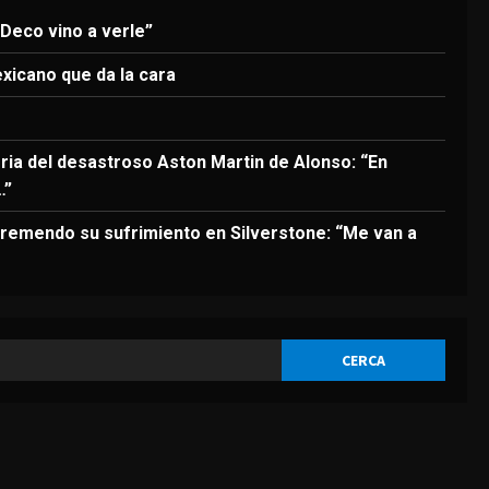
3
 Deco vino a verle”
DEPORTES
El anuncio de Van Bommel,
exicano que da la cara
nuevo seleccionador de
Bélgica, sobre Courtois
4
Agosto 8, 2026
oria del desastroso Aston Martin de Alonso: “En
…”
DEPORTES
Los 7 segundos más virales:
remendo su sufrimiento en Silverstone: “Me van a
Víctor Muñoz ya enamora en
Liverpool
5
Agosto 8, 2026