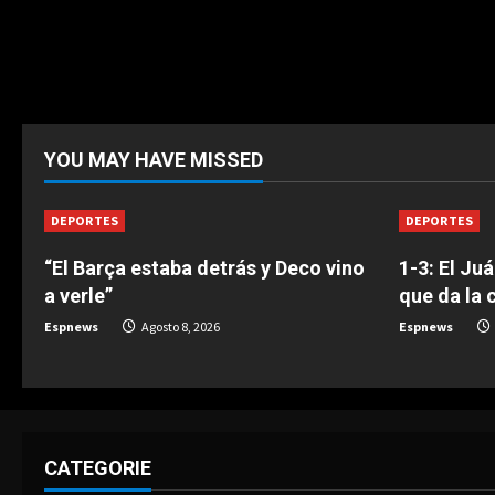
YOU MAY HAVE MISSED
DEPORTES
DEPORTES
“El Barça estaba detrás y Deco vino
1-3: El Ju
a verle”
que da la 
Espnews
Agosto 8, 2026
Espnews
CATEGORIE