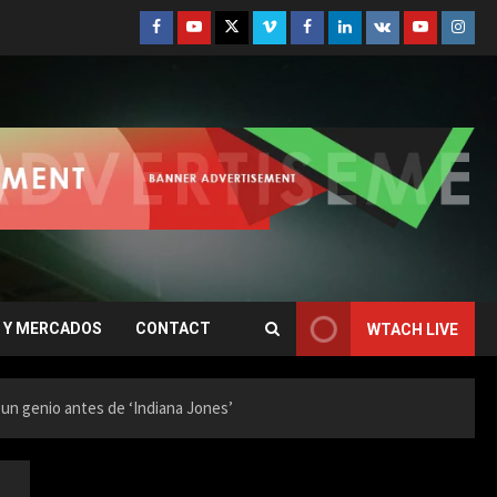
Facebook
Youtube
Twitter
Vimeo
Facebook
Linkedin
VK
Youtube
Insta
 Y MERCADOS
CONTACT
WTACH LIVE
 un genio antes de ‘Indiana Jones’