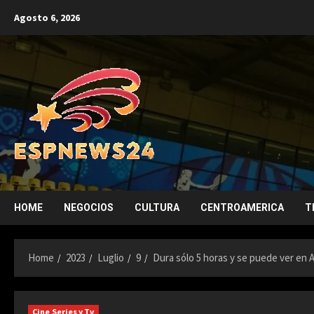
Skip
Agosto 6, 2026
to
content
HOME
NEGOCIOS
CULTURA
CENTROAMERICA
T
Home
2023
Luglio
9
Dura sólo 5 horas y se puede ver en 
Cine Series y Tv