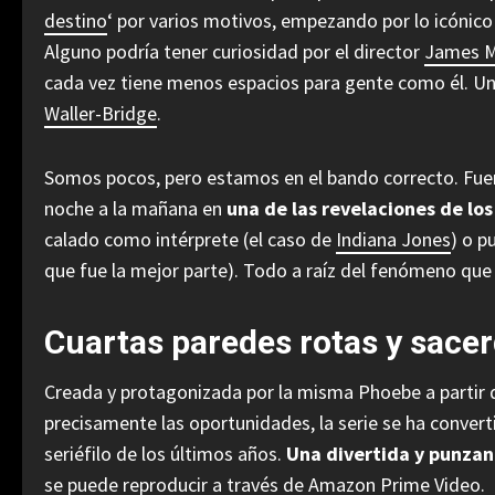
destino
‘ por varios motivos, empezando por lo icónico
Alguno podría tener curiosidad por el director
James 
cada vez tiene menos espacios para gente como él. Uno
Waller-Bridge
.
Somos pocos, pero estamos en el bando correcto. Fuera c
noche a la mañana en
una de las revelaciones de los
calado como intérprete (el caso de
Indiana Jones
) o p
que fue la mejor parte). Todo a raíz del fenómeno que 
Cuartas paredes rotas y sace
Creada y protagonizada por la misma Phoebe a partir d
precisamente las oportunidades, la serie se ha convert
seriéfilo de los últimos años.
Una divertida y punzan
se puede
reproducir a través de Amazon Prime Video
.