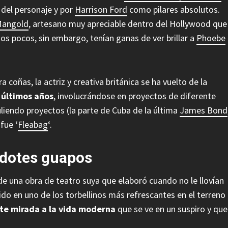
 del personaje y por
Harrison Ford
como pilares absolutos.
Mangold
, artesano muy apreciable dentro del Hollywood que
s pocos, sin embargo, tenían ganas de ver brillar a
Phoebe
oñas, la actriz y creativa británica se ha vuelto de la
 últimos años
, involucrándose en proyectos de diferente
uliendo proyectos (la parte de Cuba de la última
James Bond
fue ‘
Fleabag
‘.
rdotes guapos
e una obra de teatro suya que elaboró cuando no le llovían
ido en uno de los torbellinos más refrescantes en el terreno
te mirada a la vida moderna
que se ve en un suspiro y que