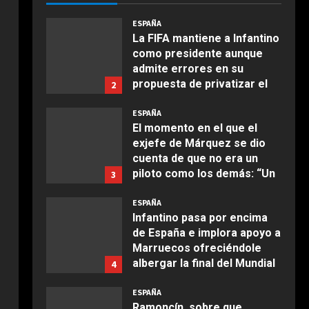
Infantino haya,
supuestamente, prometido
la final del Mundial 2030 a
5
Marruecos: “Quiere
Ricerca
asegurarse el mandato”
ESPAÑA
per:
Milagros Tolón “confía” en
Agosto 6, 2026
que la final del Mundial 2030
se juegue en España ante la
ESPNEWS24
intención de Infantino de
1
COCINA
llevarla a Marruecos: “Lo
Ensalada de espinacas
merecemos”
ESPAÑA
deliciosa
La FIFA mantiene a Infantino
Agosto 6, 2026
como presidente aunque
Maggio 28, 2026
2
admite errores en su
propuesta de privatizar el
2
COCINA
Mundial
Boquerones fritos en
ESPAÑA
Agosto 6, 2026
freidora de aire
El momento en el que el
exjefe de Márquez se dio
Aprile 24, 2026
3
cuenta de que no era un
piloto como los demás: “Un
3