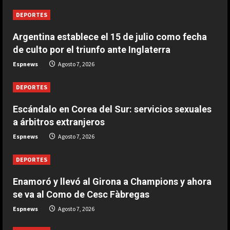
4
Agosto 7, 2026
DEPORTES
Argentina establece el 15 de julio como fecha
DEPORTES
El brutal recibimiento a Salah en
de culto por el triunfo ante Inglaterra
Turquía
Espnews
Agosto 7, 2026
Agosto 7, 2026
5
DEPORTES
Escándalo en Corea del Sur: servicios sexuales
a árbitros extranjeros
Espnews
Agosto 7, 2026
DEPORTES
Enamoró y llevó al Girona a Champions y ahora
se va al Como de Cesc Fàbregas
Espnews
Agosto 7, 2026