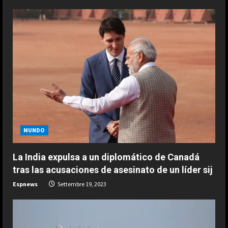
u
e
R
e
a
d
i
MUNDO
ESPAÑA
n
Fin al culebrón Vinicius: el brasileño
La India expulsa a un diplomático de Canadá
renueva con el Real Madrid hasta
g
tras las acusaciones de asesinato de un líder sij
2032
Espnews
Settembre 19, 2023
2
Agosto 7, 2026
ESPAÑA
Carmen Morodo considera la final