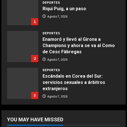
DEPORTES
Riqui Puig, a un paso
Agosto 7, 2026
1
DEPORTES
Enamoró y llevó al Girona a
Champions y ahora se va al Como
de Cesc Fàbregas
2
Agosto 7, 2026
DEPORTES
Escándalo en Corea del Sur:
servicios sexuales a árbitros
extranjeros
3
Agosto 7, 2026
DEPORTES
Argentina establece el 15 de julio
YOU MAY HAVE MISSED
como fecha de culto por el triunfo
ante Inglaterra