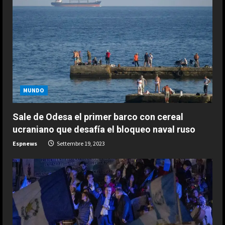
del Mundial 2030 “un tema de
Estado”: “El Gobierno de España
tiene la obligación de negociar”
3
Agosto 7, 2026
ESPAÑA
Oficial: Yan Diomande, nuevo
jugador del Real Madrid
Agosto 7, 2026
4
MUNDO
ESPAÑA
Sale de Odesa el primer barco con cereal
Historia de un Mundial tripartito: de
ucraniano que desafía el bloqueo naval ruso
España y Portugal hasta la suma de
Marruecos y la primera Copa del
Espnews
Settembre 19, 2023
Mundo en tres continentes
5
Agosto 7, 2026
ESPAÑA
¿Quién decide la sede de la final del
Mundial 2030 y cuándo se
conocerá? Las claves del pulso
entre Madrid y Casablanca
1