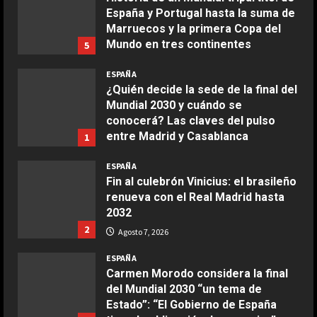
Marzo 20, 2026
España y Portugal hasta la suma de
5
Marruecos y la primera Copa del
Mundo en tres continentes
5
COCINA
Agosto 7, 2026
Ensalada de habas y alcachofas con
ESPAÑA
langostinos
¿Quién decide la sede de la final del
Mundial 2030 y cuándo se
Giugno 20, 2026
1
DEPORTES
conocerá? Las claves del pulso
Enamoró y llevó al Girona a
entre Madrid y Casablanca
1
Champions y ahora se va al Como
COCINA
Agosto 7, 2026
de Cesc Fàbregas
ESPAÑA
Ensalada de espinacas deliciosa
2
Agosto 7, 2026
Fin al culebrón Vinicius: el brasileño
Maggio 28, 2026
renueva con el Real Madrid hasta
2
DEPORTES
2032
Escándalo en Corea del Sur:
2
Agosto 7, 2026
servicios sexuales a árbitros
COCINA
extranjeros
Boquerones fritos en freidora de
ESPAÑA
3
aire
Agosto 7, 2026
Carmen Morodo considera la final
del Mundial 2030 “un tema de
Aprile 24, 2026
3
DEPORTES
Estado”: “El Gobierno de España
Argentina establece el 15 de julio