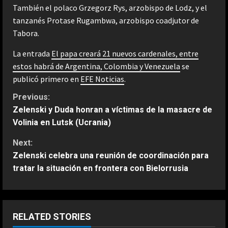
También el polaco Grzegorz Rys, arzobispo de Lodz, y el
tanzanés Protase Rugambwa, arzobispo coadjutor de
Tabora.
La entrada
El papa creará 21 nuevos cardenales, entre
estos habrá de Argentina, Colombia y Venezuela
se
publicó primero en
EFE Noticias
.
C
Previous:
Zelenski y Duda honran a víctimas de la masacre de
o
Volinia en Lutsk (Ucrania)
n
Next:
Zelenski celebra una reunión de coordinación para
t
tratar la situación en frontera con Bielorrusia
i
n
RELATED STORIES