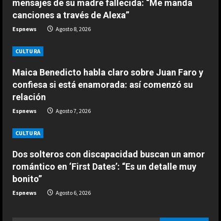
mensajes de su madre fallecida: “Me manda
van a ayudar a subir a la moto”
a
canciones a través de Alexa”
2
Agosto 8, 2026
d
Espnews
Agosto 8, 2026
ESPAÑA
i
Honda revela la intrahistoria del
CULTURA
desastroso Aston Martin de
n
Maica Benedicto habla claro sobre Juan Faro y
Alonso: “En enero, nos dimos
cuenta…”
3
confiesa si está enamorada: así comenzó su
g
relación
Agosto 8, 2026
ESPAÑA
Espnews
Agosto 7, 2026
Últimas noticias | 08 agosto 2026 –
Mañana
CULTURA
Agosto 8, 2026
4
Dos solteros con discapacidad buscan un amor
romántico en ‘First Dates’: “Es un detalle muy
ESPAÑA
bonito”
EE.UU. prevé enviar 1.000 millones
en ayuda a Colombia tras la
Espnews
Agosto 6, 2026
investidura de De la Espriella
5
Agosto 8, 2026