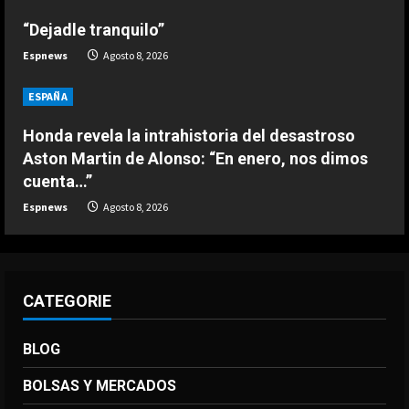
3
“Dejadle tranquilo”
DEPORTES
Espnews
Agosto 8, 2026
El anuncio de Van Bommel, nuevo
seleccionador de Bélgica, sobre
ESPAÑA
Courtois
4
Agosto 8, 2026
Honda revela la intrahistoria del desastroso
Aston Martin de Alonso: “En enero, nos dimos
DEPORTES
cuenta…”
Los 7 segundos más virales: Víctor
Espnews
Agosto 8, 2026
Muñoz ya enamora en Liverpool
Agosto 8, 2026
5
CATEGORIE
BLOG
BOLSAS Y MERCADOS