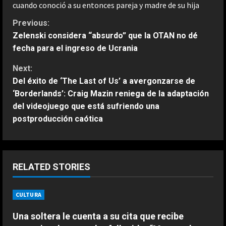
cuando conoció a su entonces pareja y madre de su hija
C
Previous:
Zelenski considera “absurdo” que la OTAN no dé
o
fecha para el ingreso de Ucrania
n
Next:
Del éxito de ‘The Last of Us’ a avergonzarse de
t
‘Borderlands’: Craig Mazin reniega de la adaptación
del videojuego que está sufriendo una
i
postproducción caótica
n
u
RELATED STORIES
e
R
CULTURA
ESPAÑA
Bezzecchi se derrumba; tremendo
e
Una soltera le cuenta a su cita que recibe
su sufrimiento en Silverstone: “Me