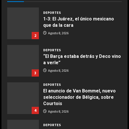
Giugno 20, 2026
1
DEPORTES
1-3: El Juárez, el único mexicano
que da la cara
COCINA
Ensalada de espinacas deliciosa
Agosto 8, 2026
2
Maggio 28, 2026
2
DEPORTES
“El Barça estaba detrás y Deco vino
COCINA
a verle”
Boquerones fritos en freidora de
Agosto 8, 2026
3
aire
Aprile 24, 2026
3
DEPORTES
El anuncio de Van Bommel, nuevo
seleccionador de Bélgica, sobre
COCINA
Courtois
Buñuelos de alcachofas
4
Agosto 8, 2026
Aprile 5, 2026
4
DEPORTES