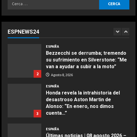
Ricerca
ESPAÑA
per:
“Chicos con un par de huevos en la
liga femenina”: dos ‘trumpistas’ ex
de la NBA se mofan de la WNBA al
ESPNEWS24
declararse mujeres y elegibles en
1
el draft
COCINA
ESPAÑA
Ensalada de espinacas deliciosa
Agosto 8, 2026
Bezzecchi se derrumba; tremendo
Maggio 28, 2026
su sufrimiento en Silverstone: “Me
2
van a ayudar a subir a la moto”
2
Agosto 8, 2026
COCINA
Boquerones fritos en freidora de
ESPAÑA
aire
Honda revela la intrahistoria del
desastroso Aston Martin de
Aprile 24, 2026
3
Alonso: “En enero, nos dimos
cuenta…”
3
COCINA
Agosto 8, 2026
Buñuelos de alcachofas
ESPAÑA
Últimas noticias | 08 agosto 2026 –
Aprile 5, 2026