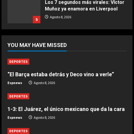
Los 7 segundos más virales: Víctor
Muñoz ya enamora en Liverpool
COCINA
Ternera guisada con senderuelas
Agosto 8, 2026
5
Marzo 20, 2026
5
DEPORTES
“Dejadle tranquilo”
YOU MAY HAVE MISSED
Agosto 8, 2026
1
DEPORTES
“El Barça estaba detrás y Deco vino a verle”
DEPORTES
1-3: El Juárez, el único mexicano
Espnews
Agosto 8, 2026
que da la cara
Agosto 8, 2026
DEPORTES
2
1-3: El Juárez, el único mexicano que da la cara
DEPORTES
Espnews
Agosto 8, 2026
“El Barça estaba detrás y Deco vino
a verle”
DEPORTES
Agosto 8, 2026