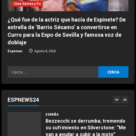
EE.UU. prevé enviar 1.000 millones
Cine Series y Tv
en ayuda a Colombia tras la
investidura de De la Espriella
¿Qué fue de la actriz que hacía de Espinete? De
5
Agosto 8, 2026
estrella de ‘Barrio Sésamo’ a convertirse en
Curro para la Expo de Sevilla y famosa voz de
ESPAÑA
doblaje
“Chicos con un par de huevos en la
liga femenina”: dos ‘trumpistas’ ex
Espnews
Agosto 8, 2026
de la NBA se mofan de la WNBA al
declararse mujeres y elegibles en
1
el draft
Ricerca
COCINA
ESPAÑA
per:
Agosto 8, 2026
Ensalada de espinacas deliciosa
Bezzecchi se derrumba; tremendo
Maggio 28, 2026
su sufrimiento en Silverstone: “Me
2
van a ayudar a subir a la moto”
ESPNEWS24
2
Agosto 8, 2026
COCINA
Boquerones fritos en freidora de
ESPAÑA
aire
Honda revela la intrahistoria del
desastroso Aston Martin de
Aprile 24, 2026
3
Alonso: “En enero, nos dimos