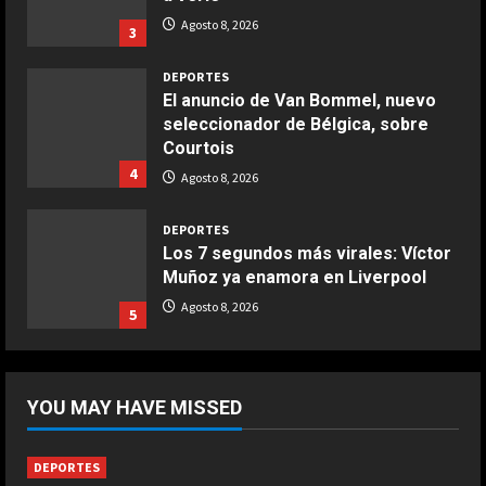
COCINA
seleccionador de Bélgica, sobre
Buñuelos de alcachofas
Courtois
Aprile 5, 2026
4
Agosto 8, 2026
4
DEPORTES
Los 7 segundos más virales: Víctor
COCINA
Muñoz ya enamora en Liverpool
Ternera guisada con senderuelas
Agosto 8, 2026
Marzo 20, 2026
5
5
DEPORTES
“Dejadle tranquilo”
Agosto 8, 2026
1
DEPORTES
YOU MAY HAVE MISSED
1-3: El Juárez, el único mexicano
que da la cara
DEPORTES
Agosto 8, 2026
2