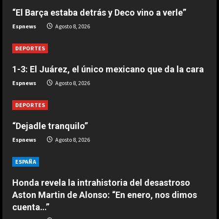
“El Barça estaba detrás y Deco vino a verle”
DEPORTES
Espnews
Agosto 8, 2026
“El Barça estaba detrás y Deco vino
a verle”
DEPORTES
Agosto 8, 2026
3
1-3: El Juárez, el único mexicano que da la cara
DEPORTES
Espnews
Agosto 8, 2026
El anuncio de Van Bommel, nuevo
seleccionador de Bélgica, sobre
DEPORTES
Courtois
“Dejadle tranquilo”
4
Agosto 8, 2026
Espnews
Agosto 8, 2026
DEPORTES
Los 7 segundos más virales: Víctor
ESPAÑA
Muñoz ya enamora en Liverpool
Honda revela la intrahistoria del desastroso
Agosto 8, 2026
5
Aston Martin de Alonso: “En enero, nos dimos
cuenta…”