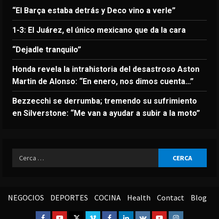
“El Barça estaba detrás y Deco vino a verle”
1-3: El Juárez, el único mexicano que da la cara
“Dejadle tranquilo”
Honda revela la intrahistoria del desastroso Aston
Martin de Alonso: “En enero, nos dimos cuenta…”
Bezzecchi se derrumba; tremendo su sufrimiento
en Silverstone: “Me van a ayudar a subir a la moto”
Ricerca
per:
NEGOCIOS
DEPORTES
COCINA
Health
Contact
Blog
Facebook
Youtube
Twitter
Vimeo
Facebook
Linkedin
VK
Youtube
Instagram