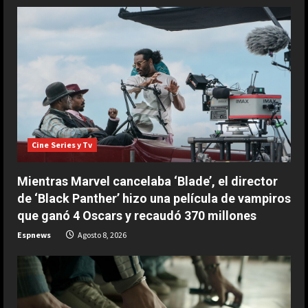
R
e
a
d
i
Cine Series y Tv
n
Mientras Marvel cancelaba ‘Blade’, el director
g
de ‘Black Panther’ hizo una película de vampiros
que ganó 4 Oscars y recaudó 370 millones
Espnews
Agosto 8, 2026