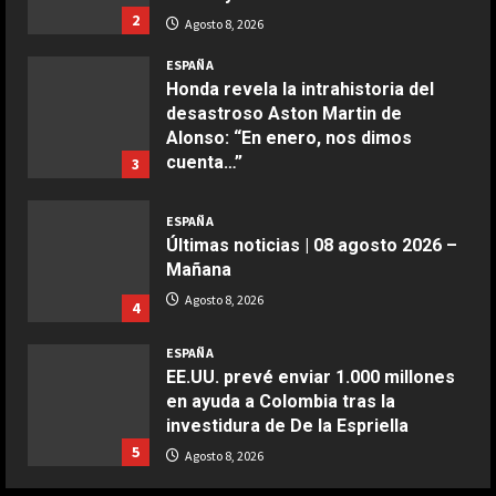
cuenta…”
3
Agosto 8, 2026
COCINA
Buñuelos de alcachofas
ESPAÑA
Últimas noticias | 08 agosto 2026 –
Aprile 5, 2026
Mañana
4
Agosto 8, 2026
4
COCINA
ESPAÑA
Ternera guisada con senderuelas
EE.UU. prevé enviar 1.000 millones
Marzo 20, 2026
en ayuda a Colombia tras la
5
investidura de De la Espriella
5
Agosto 8, 2026
COCINA
Ensalada de habas y alcachofas con
ESPAÑA
langostinos
“Chicos con un par de huevos en la
liga femenina”: dos ‘trumpistas’ ex
Giugno 20, 2026
1
de la NBA se mofan de la WNBA al
declararse mujeres y elegibles en
1
DEPORTES
el draft
1-3: El Juárez, el único mexicano
COCINA