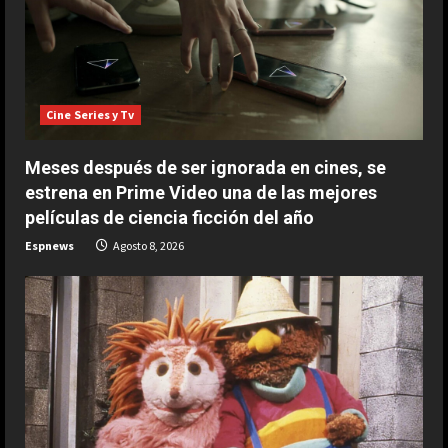
ESPAÑA
Bezzecchi se derrumba; tremendo
su sufrimiento en Silverstone: “Me
van a ayudar a subir a la moto”
Cine Series y Tv
2
Agosto 8, 2026
Meses después de ser ignorada en cines, se
ESPAÑA
estrena en Prime Video una de las mejores
Honda revela la intrahistoria del
películas de ciencia ficción del año
desastroso Aston Martin de
Alonso: “En enero, nos dimos
Espnews
Agosto 8, 2026
cuenta…”
3
Agosto 8, 2026
ESPAÑA
Últimas noticias | 08 agosto 2026 –
Mañana
Agosto 8, 2026
4
ESPAÑA