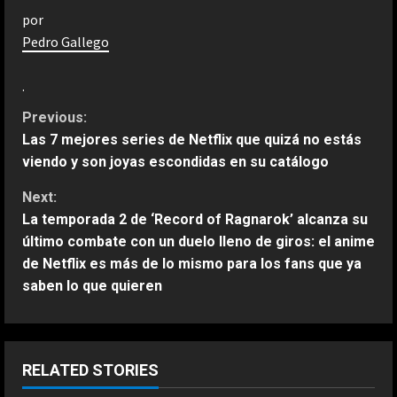
por
Pedro Gallego
.
C
Previous:
Las 7 mejores series de Netflix que quizá no estás
o
viendo y son joyas escondidas en su catálogo
n
Next:
La temporada 2 de ‘Record of Ragnarok’ alcanza su
t
último combate con un duelo lleno de giros: el anime
de Netflix es más de lo mismo para los fans que ya
i
saben lo que quieren
n
u
RELATED STORIES
e