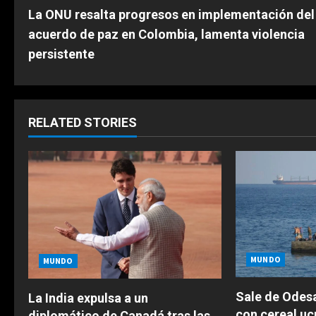
La ONU resalta progresos en implementación del
o
acuerdo de paz en Colombia, lamenta violencia
n
persistente
t
i
RELATED STORIES
n
u
e
R
e
MUNDO
MUNDO
a
Sale de Odesa
La India expulsa a un
con cereal uc
diplomático de Canadá tras las