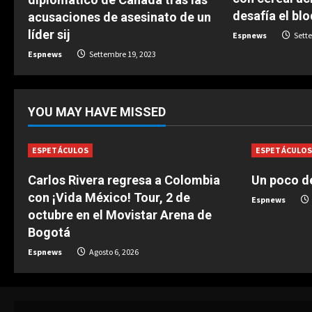
d
desafía el bl
acusaciones de asesinato de un
i
líder sij
Espnews
Sette
Espnews
Settembre 19, 2023
n
g
YOU MAY HAVE MISSED
ESPETÁCULOS
ESPETÁCULO
Carlos Rivera regresa a Colombia
Un poco de
con ¡Vida México! Tour, 2 de
Espnews
octubre en el Movistar Arena de
Bogotá
Espnews
Agosto 6, 2026