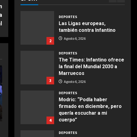
1
alcachofas con langostinos
Agosto 6, 2026
Agosto 6, 2026
n
Giugno 20, 2026
1
a
DEPORTES
l
Las Ligas europeas,
COCINA
también contra Infantino
Ensalada de espinacas
Agosto 6, 2026
2
deliciosa
Maggio 28, 2026
2
DEPORTES
The Times: Infantino ofrece
la final del Mundial 2030 a
COCINA
Marruecos
Boquerones fritos en
3
freidora de aire
Agosto 6, 2026
Aprile 24, 2026
3
DEPORTES
Modric: “Podía haber
firmado en diciembre, pero
COCINA
quería escuchar a mi
Buñuelos de alcachofas
cuerpo”
4
Aprile 5, 2026
Agosto 6, 2026
4
DEPORTES