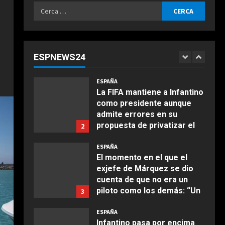
Marruecos: “Quiere
Ricerca
asegurarse el mandato”
ESPAÑA
per:
Milagros Tolón “confía” en
Agosto 6, 2026
que la final del Mundial 2030
se juegue en España ante la
ESPNEWS24
intención de Infantino de
1
COCINA
llevarla a Marruecos: “Lo
Ensalada de espinacas
merecemos”
ESPAÑA
deliciosa
La FIFA mantiene a Infantino
Agosto 6, 2026
como presidente aunque
Maggio 28, 2026
2
admite errores en su
propuesta de privatizar el
2
COCINA
Mundial
Boquerones fritos en
ESPAÑA
Agosto 6, 2026
freidora de aire
El momento en el que el
exjefe de Márquez se dio
Aprile 24, 2026
3
cuenta de que no era un
piloto como los demás: “Un
3
niño que hace esos
COCINA
comentarios…”
ESPAÑA
Buñuelos de alcachofas
Infantino pasa por encima