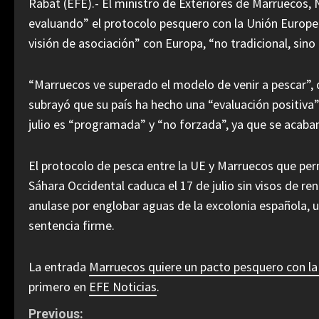
Rabat (EFE).- El ministro de Exteriores de Marruecos, 
evaluando” el protocolo pesquero con la Unión Europe
visión de asociación” con Europa, “no tradicional, sin
“Marruecos ve superado el modelo de venir a pescar”, 
subrayó que su país ha hecho una “evaluación positiva”
julio es “programada” y “no forzada”, ya que se acaban
El protocolo de pesca entre la UE y Marruecos que per
Sáhara Occidental caduca el 17 de julio sin visos de re
anulase por englobar aguas de la excolonia española, u
sentencia firme.
La entrada
Marruecos quiere un pacto pesquero con l
primero en
EFE Noticias
.
C
Previous: