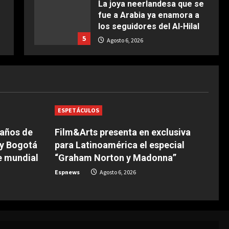
La joya neerlandesa que se
fue a Arabia ya enamora a
COCINA
los seguidores del Al-Hilal
Ternera guisada con
5
senderuelas
Agosto 6, 2026
Marzo 20, 2026
5
DEPORTES
La FIFA reitera su apoyo a
Infantino pero reconoce que
“se cometieron errores”
1
Agosto 6, 2026
ESPETÁCULOS
 años de
Film&Arts presenta en exclusiva
DEPORTES
Las Ligas europeas,
 y Bogotá
para Latinoamérica el especial
también contra Infantino
e mundial
“Graham Norton y Madonna”
Agosto 6, 2026
2
Espnews
Agosto 6, 2026
DEPORTES
The Times: Infantino ofrece
la final del Mundial 2030 a
Marruecos