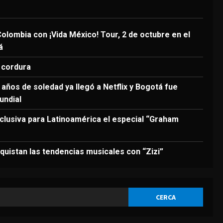
3
Agosto 6, 2026
DEPORTES
olombia con ¡Vida México! Tour, 2 de octubre en el
Modric: “Podía haber
á
firmado en diciembre, pero
quería escuchar a mi
 cordura
cuerpo”
4
años de soledad ya llegó a Netflix y Bogotá fue
Agosto 6, 2026
DEPORTES
undial
La joya neerlandesa que se
fue a Arabia ya enamora a
clusiva para Latinoamérica el especial “Graham
los seguidores del Al-Hilal
5
Agosto 6, 2026
uistan las tendencias musicales con “Zizi”