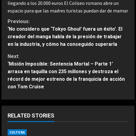
llegando a los 20.000 euros El Coliseo romano abre un
espacio para que las madres turistas puedan dar de mamar
C
Previous:
‘No considero que ‘Tokyo Ghoul’ fuera un éxito’. El
o
creador del manga habla de la presión de trabajar
en la industria, y cómo ha conseguido superarla
n
Next:
t
‘Misión Imposible: Sentencia Mortal – Parte 1’
arrasa en taquilla con 235 millones y destroza el
i
récord de mejor estreno de la franquicia de acción
n
con Tom Cruise
u
e
RELATED STORIES
R
CULTURA
ESPAÑA