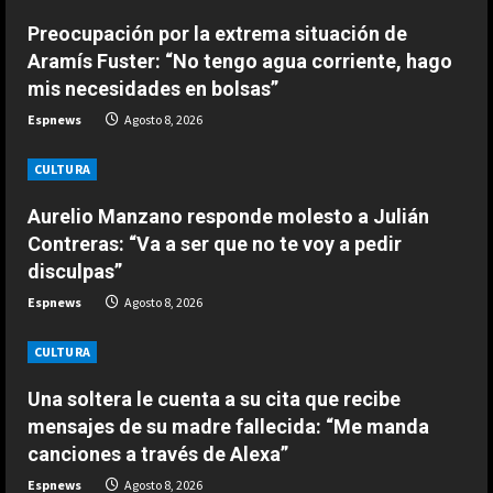
e
Jódar no tiene límites: nuevo
Preocupación por la extrema situación de
a
histórico récord que solo habían
Aramís Fuster: “No tengo agua corriente, hago
conseguido Nadal y Alcaraz
mis necesidades en bolsas”
d
2
Agosto 9, 2026
Espnews
Agosto 8, 2026
i
ESPAÑA
CULTURA
Últimas noticias | 09 agosto 2026 –
n
Mediodía
Aurelio Manzano responde molesto a Julián
g
Agosto 9, 2026
3
Contreras: “Va a ser que no te voy a pedir
disculpas”
ESPAÑA
Espnews
Agosto 8, 2026
Nagasaki, el 81 aniversario de la
bomba atómica inquieta a los
CULTURA
defensores del pacifismo
4
Agosto 9, 2026
Una soltera le cuenta a su cita que recibe
mensajes de su madre fallecida: “Me manda
ESPAÑA
canciones a través de Alexa”
La FIFA sale al rescate de Infantino
y se aferra a sus estatutos para
Espnews
Agosto 8, 2026