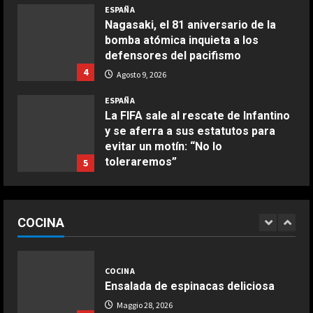
ESPAÑA
Buñuelos de alcachofas
Nagasaki, el 81 aniversario de la
Aprile 5, 2026
bomba atómica inquieta a los
4
defensores del pacifismo
4
Agosto 9, 2026
COCINA
ESPAÑA
Ternera guisada con senderuelas
La FIFA sale al rescate de Infantino
Marzo 20, 2026
y se aferra a sus estatutos para
5
evitar un motín: “No lo
toleraremos”
5
COCINA
Agosto 9, 2026
Ensalada de habas y alcachofas con
ESPAÑA
langostinos
Preocupante reflexión de Bagnaia
COCINA
sobre Ducati en Silverstone:
Giugno 20, 2026
1
DEPORTES
“Márquez y yo somos los más
“Comimos con Pep en Barcelona,
lentos…”
1
estuvo tentado, incluso escribió la
COCINA
Agosto 9, 2026
alineación en un papel”
ESPAÑA
Ensalada de espinacas deliciosa
2
Agosto 9, 2026
Jódar no tiene límites: nuevo
Maggio 28, 2026
histórico récord que solo habían