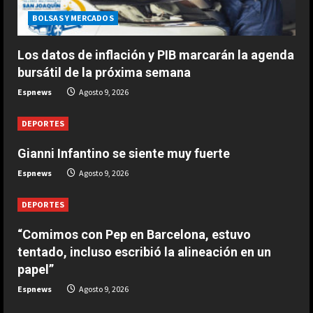
fuerte
BOLSAS Y MERCADOS
Agosto 9, 2026
3
Los datos de inflación y PIB marcarán la agenda
bursátil de la próxima semana
DEPORTES
Espnews
Agosto 9, 2026
1-0: River toca fondo
Agosto 9, 2026
DEPORTES
4
Gianni Infantino se siente muy fuerte
DEPORTES
Espnews
Agosto 9, 2026
Leo Messi ya está en Rosario para
despedir a su padre Jorge
DEPORTES
Agosto 9, 2026
5
“Comimos con Pep en Barcelona, estuvo
tentado, incluso escribió la alineación en un
papel”
Espnews
Agosto 9, 2026