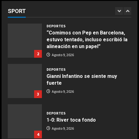
COCINA
Agosto 9, 2026
dolor es inexplicable”
Ensalada de habas y alcachofas con
SPORT
1
langostinos
Agosto 9, 2026
Giugno 20, 2026
1
DEPORTES
“Comimos con Pep en Barcelona,
estuvo tentado, incluso escribió la
COCINA
alineación en un papel”
Ensalada de espinacas deliciosa
2
Agosto 9, 2026
Maggio 28, 2026
2
DEPORTES
Gianni Infantino se siente muy
COCINA
fuerte
Boquerones fritos en freidora de
Agosto 9, 2026
3
aire
Aprile 24, 2026
3
DEPORTES
1-0: River toca fondo
COCINA
Agosto 9, 2026
Buñuelos de alcachofas
4