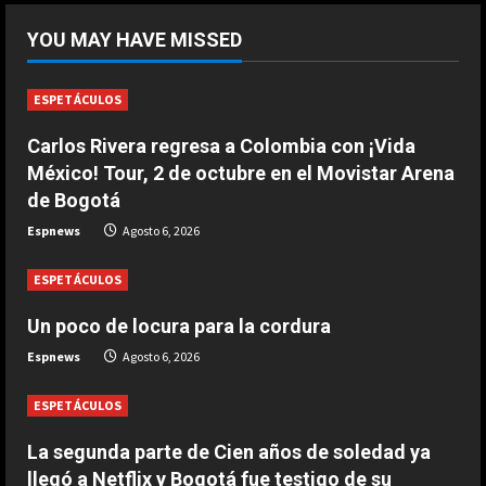
La FIFA reitera su apoyo a Infantino
YOU MAY HAVE MISSED
pero reconoce que “se cometieron
errores”
1
Agosto 6, 2026
ESPETÁCULOS
Carlos Rivera regresa a Colombia con ¡Vida
DEPORTES
Las Ligas europeas, también contra
México! Tour, 2 de octubre en el Movistar Arena
Infantino
de Bogotá
Agosto 6, 2026
2
Espnews
Agosto 6, 2026
ESPETÁCULOS
DEPORTES
The Times: Infantino ofrece la final
Un poco de locura para la cordura
del Mundial 2030 a Marruecos
Espnews
Agosto 6, 2026
Agosto 6, 2026
3
ESPETÁCULOS
DEPORTES
Modric: “Podía haber firmado en
La segunda parte de Cien años de soledad ya
diciembre, pero quería escuchar a
llegó a Netflix y Bogotá fue testigo de su
mi cuerpo”