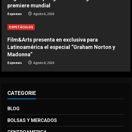
premiere mundial
4
Agosto 6, 2026
Espnews
Agosto 6, 2026
DEPORTES
La joya neerlandesa que se fue a
ESPETÁCULOS
Arabia ya enamora a los seguidores
del Al-Hilal
Film&Arts presenta en exclusiva para
5
Latinoamérica el especial “Graham Norton y
Agosto 6, 2026
Madonna”
Espnews
Agosto 6, 2026
CATEGORIE
BLOG
BOLSAS Y MERCADOS