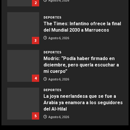
Agosto 6, 2026
2
Maggio 28, 2026
2
DEPORTES
The Times: Infantino ofrece la final
COCINA
del Mundial 2030 a Marruecos
Boquerones fritos en freidora de
Agosto 6, 2026
3
aire
Aprile 24, 2026
3
DEPORTES
Modric: “Podía haber firmado en
diciembre, pero quería escuchar a
COCINA
mi cuerpo”
Buñuelos de alcachofas
4
Agosto 6, 2026
Aprile 5, 2026
4
DEPORTES
La joya neerlandesa que se fue a
Arabia ya enamora a los seguidores
COCINA
del Al-Hilal
Ternera guisada con senderuelas
5
Agosto 6, 2026
Marzo 20, 2026
5
DEPORTES