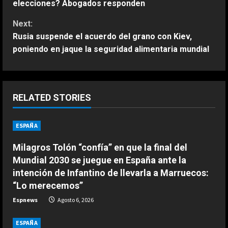
o
elecciones? Abogados responden
n
Next:
Rusia suspende el acuerdo del grano con Kiev,
t
poniendo en jaque la seguridad alimentaria mundial
i
n
RELATED STORIES
u
ESPAÑA
e
ESPAÑA
Milagros Tolón “confía” en que la final del
R
La FIFA mantiene a Infantino como
Mundial 2030 se juegue en España ante la
presidente aunque admite errores
e
intención de Infantino de llevarla a Marruecos:
en su propuesta de privatizar el
“Lo merecemos”
Mundial
2
a
Espnews
Agosto 6, 2026
Agosto 6, 2026
ESPAÑA
d
El momento en el que el exjefe de
ESPAÑA