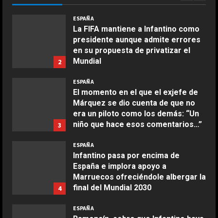
“Lo merecemos”
COCINA
ESPAÑA
Ensalada de espinacas deliciosa
Agosto 6, 2026
La FIFA mantiene a Infantino como
Maggio 28, 2026
presidente aunque admite errores
2
en su propuesta de privatizar el
Mundial
2
COCINA
Agosto 6, 2026
Boquerones fritos en freidora de
ESPAÑA
aire
El momento en el que el exjefe de
Márquez se dio cuenta de que no
Aprile 24, 2026
3
era un piloto como los demás: “Un
niño que hace esos comentarios…”
3
COCINA
Agosto 6, 2026
ESPAÑA
Buñuelos de alcachofas
Infantino pasa por encima de
Aprile 5, 2026
España e implora apoyo a
4
Marruecos ofreciéndole albergar la
final del Mundial 2030
4
COCINA
Agosto 6, 2026
ESPAÑA
Ternera guisada con senderuelas