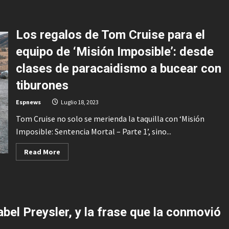
verlo
about
La
gran
sorpresa
Los regalos de Tom Cruise para el
de
las
nominaciones
equipo de ‘Misión Imposible’: desde
de
los
clases de paracaidismo a bucear con
Emmy
2023
es
tiburones
este
desternillante
Espnews
Luglio 18, 2023
falso
reality
Tom Cruise no solo se merienda la taquilla con ‘Misión
gratuito
que
Imposible: Sentencia Mortal – Parte 1’, sino...
Amazon
no
quiere
Read
Read More
que
more
veas
about
en
Los
España
regalos
de
Tom
Cruise
para
bel Preysler, y la frase que la conmovió
el
equipo