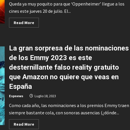
Queda ya muy poquito para que ‘Oppenheimer’ llegue a los
cines este jueves 20 de julio. El...
Read
Read More
more
about
“Oppenheimer
es
la
La gran sorpresa de las nominaciones
mejor
película
del
de los Emmy 2023 es este
siglo
XXI”.
desternillante falso reality gratuito
Paul
Schrader
encumbra
que Amazon no quiere que veas en
lo
nuevo
España
de
Christopher
Nolan
Espnews
Luglio 18, 2023
y
nos
Como cada año, las nominaciones a los premios Emmy traen
pide
que
siempre bastante cola, con sonoras ausencias (¿dónde...
vayamos
al
cine
Read
Read More
a
more