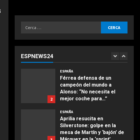
quejarse”: nuevo ‘dardo’ de
s
Mercedes en la pelea por el
Mundial
5
Ricerca
Agosto 9, 2026
ESPAÑA
per:
Dura confesión de un
campeón del mundo: “No
quiero faltarle al respeto a
ESPNEWS24
Rossi, pero lo cierto es que
1
COCINA
Márquez…”
Ensalada de espinacas
ESPAÑA
Agosto 9, 2026
deliciosa
Férrea defensa de un
campeón del mundo a
Maggio 28, 2026
2
Alonso: “No necesita el
mejor coche para…”
2
COCINA
Agosto 9, 2026
Boquerones fritos en
ESPAÑA
freidora de aire
Aprilia resucita en
Silverstone: golpe en la
Aprile 24, 2026
3
mesa de Martín y ‘bajón’ de
Márquez en la ‘sprint’
3