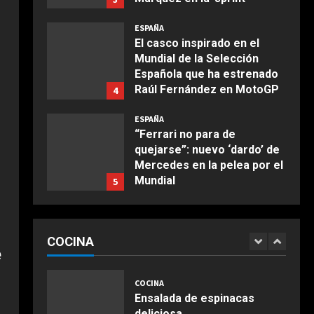
COCINA
Agosto 9, 2026
ESPAÑA
Buñuelos de alcachofas
El casco inspirado en el
Aprile 5, 2026
Mundial de la Selección
4
Española que ha estrenado
Raúl Fernández en MotoGP
4
COCINA
Agosto 9, 2026
Ternera guisada con
ESPAÑA
senderuelas
“Ferrari no para de
quejarse”: nuevo ‘dardo’ de
Marzo 20, 2026
5
Mercedes en la pelea por el
Mundial
5
COCINA
Agosto 9, 2026
Ensalada de habas y
ESPAÑA
alcachofas con langostinos
Dura confesión de un
COCINA
campeón del mundo: “No
Giugno 20, 2026
1
DEPORTES
e
quiero faltarle al respeto a
Osimhen la lía ante el
Rossi, pero lo cierto es que
1
Villarreal: le tienen que
COCINA
Márquez…”
sujetar entre varios para
Ensalada de espinacas
ESPAÑA
Agosto 9, 2026
que no llegue a las manos
2
deliciosa