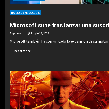
BOLSAS Y MERCADOS
Microsoft sube tras lanzar una suscr
Espnews
Luglio 18, 2023
Microsoft también ha comunicado la expansión de su motor d
Read
Read More
more
about
Microsoft
sube
tras
lanzar
una
suscripción
de
30
dólares
a
herramientas
de
IA