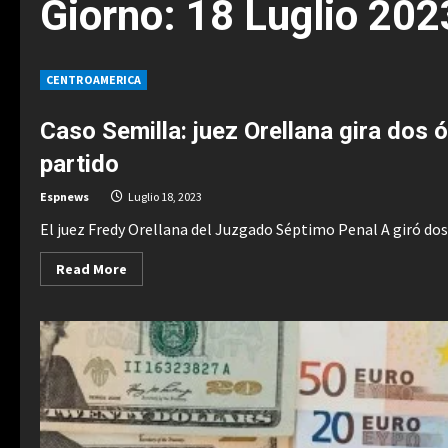
Giorno:
18 Luglio 202
CENTROAMERICA
Caso Semilla: juez Orellana gira dos 
partido
Espnews
Luglio 18, 2023
El juez Fredy Orellana del Juzgado Séptimo Penal A giró dos 
Read
Read More
more
about
Caso
Semilla:
juez
Orellana
gira
dos
órdenes
de
captura
contra