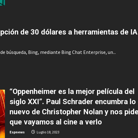
about
Morgan
Stanley
sube
en
bolsa
tras
ipción de 30 dólares a herramientas de IA
mejorar
las
previsiones
del
mercado
e búsqueda, Bing, mediante Bing Chat Enterprise, un...
“Oppenheimer es la mejor película del
siglo XXI”. Paul Schrader encumbra lo
nuevo de Christopher Nolan y nos pid
que vayamos al cine a verlo
Espnews
Luglio 18, 2023