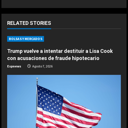
n
u
RELATED STORIES
e
R
BOLSAS Y MERCADOS
e
Trump vuelve a intentar destituir a Lisa Cook
con acusaciones de fraude hipotecario
a
Espnews
Agosto 7, 2026
d
i
ESPAÑA
La idea de Verstappen que quiere
n
copiar de Alonso: “Es una fuente de
inspiración…”
g
2
Agosto 8, 2026
ESPAÑA