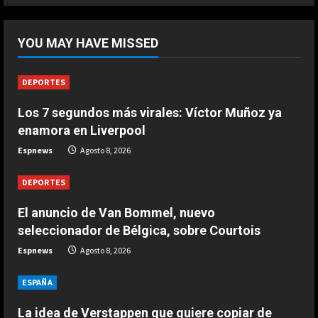
5
DEPORTES
El anuncio de Van Bommel, nuevo
YOU MAY HAVE MISSED
seleccionador de Bélgica, sobre
Courtois
1
Agosto 8, 2026
DEPORTES
Los 7 segundos más virales: Víctor Muñoz ya
DEPORTES
Los 7 segundos más virales: Víctor
enamora en Liverpool
Muñoz ya enamora en Liverpool
Espnews
Agosto 8, 2026
Agosto 8, 2026
2
DEPORTES
DEPORTES
El anuncio de Van Bommel, nuevo
África también se rinde a Gianni
seleccionador de Bélgica, sobre Courtois
Infantino
Espnews
Agosto 8, 2026
Agosto 7, 2026
3
ESPAÑA
DEPORTES
Noruega pide la dimisión de
La idea de Verstappen que quiere copiar de