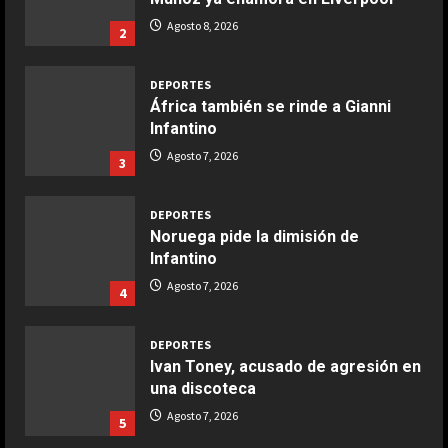
COCINA
Ensalada de espinacas deliciosa
Agosto 8, 2026
2
Maggio 28, 2026
2
DEPORTES
África también se rinde a Gianni
COCINA
Infantino
Boquerones fritos en freidora de
Agosto 7, 2026
3
aire
Aprile 24, 2026
3
DEPORTES
Noruega pide la dimisión de
Infantino
COCINA
Buñuelos de alcachofas
Agosto 7, 2026
4
Aprile 5, 2026
4
DEPORTES
Ivan Toney, acusado de agresión en
una discoteca
COCINA
Ternera guisada con senderuelas
Agosto 7, 2026
5
Marzo 20, 2026