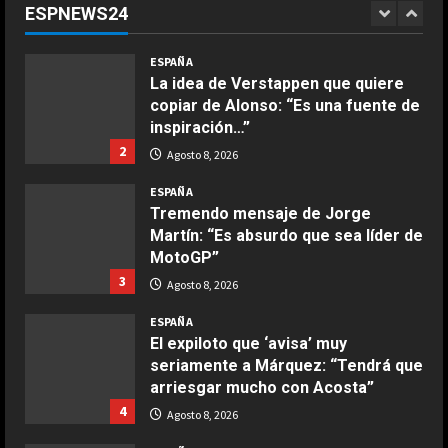
ESPNEWS24
1
Agosto 8, 2026
COCINA
ESPAÑA
Ensalada de espinacas deliciosa
La idea de Verstappen que quiere
Maggio 28, 2026
copiar de Alonso: “Es una fuente de
2
inspiración…”
2
Agosto 8, 2026
COCINA
Boquerones fritos en freidora de
ESPAÑA
aire
Tremendo mensaje de Jorge
Martín: “Es absurdo que sea líder de
Aprile 24, 2026
3
MotoGP”
3
Agosto 8, 2026
COCINA
ESPAÑA
Buñuelos de alcachofas
El expiloto que ‘avisa’ muy
Aprile 5, 2026
seriamente a Márquez: “Tendrá que
4
arriesgar mucho con Acosta”
4
Agosto 8, 2026
COCINA