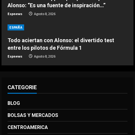
Infantino
Alonso: “Es una fuente de inspiración…”
Agosto 7, 2026
Espnews
Agosto 8, 2026
4
ESPAÑA
DEPORTES
Ivan Toney, acusado de agresión en
Todo aciertan con Alonso: el divertido test
una discoteca
entre los pilotos de Fórmula 1
Agosto 7, 2026
5
Espnews
Agosto 8, 2026
CATEGORIE
BLOG
BOLSAS Y MERCADOS
CENTROAMERICA