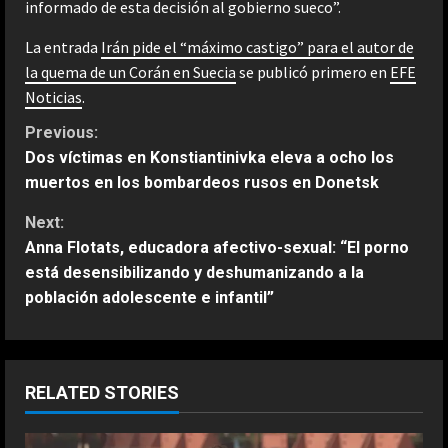
informado de esta decisión al gobierno sueco”.
La entrada
Irán pide el “máximo castigo” para el autor de
la quema de un Corán en Suecia
se publicó primero en
EFE
Noticias
.
C
Previous:
Dos víctimas en Konstiantinivka eleva a ocho los
o
muertos en los bombardeos rusos en Donetsk
n
Next:
Anna Flotats, educadora afectivo-sexual: “El porno
t
está desensibilizando y deshumanizando a la
población adolescente e infantil”
i
n
u
RELATED STORIES
e