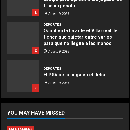
tras un penalti
1
Agosto 9, 2026
DEPORTES
Osimhen la lía ante el Villarreal: le
tienen que sujetar entre varios
para que no llegue a las manos
2
Agosto 9, 2026
DEPORTES
El PSV se la pega en el debut
Agosto 9, 2026
3
DEPORTES
Elanga, retirado en camilla tras una
YOU MAY HAVE MISSED
entrada horrorosa de Gayà
Agosto 9, 2026
4
ESPETÁCULOS