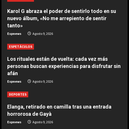
DEPORTES
Karol G abraza el poder de sentirlo todo en su
3-0: Joao Pedro guía con un doblete
nuevo álbum, «No me arrepiento de sentir
al Chelsea de Xabi Alonso tras dos
tanto»
derrotas
5
Espnews
Agosto 9, 2026
Agosto 9, 2026
ESPETÁCULOS
Los rituales están de vuelta: cada vez más
personas buscan experiencias para disfrutar sin
afán
Espnews
Agosto 9, 2026
DEPORTES
Elanga, retirado en camilla tras una entrada
horrorosa de Gayà
Espnews
Agosto 9, 2026