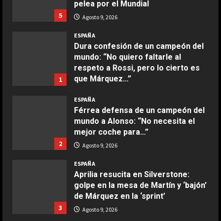
pelea por el Mundial
5
Agosto 9, 2026
COCINA
Ensalada de habas y alcachofas con
ESPAÑA
langostinos
Dura confesión de un campeón del
mundo: “No quiero faltarle al
Giugno 20, 2026
1
DEPORTES
respeto a Rossi, pero lo cierto es
Osimhen la lía ante el Villarreal: le
que Márquez…”
1
tienen que sujetar entre varios
COCINA
Agosto 9, 2026
para que no llegue a las manos
ESPAÑA
Ensalada de espinacas deliciosa
2
Agosto 9, 2026
Férrea defensa de un campeón del
Maggio 28, 2026
mundo a Alonso: “No necesita el
2
mejor coche para…”
DEPORTES
2
Agosto 9, 2026
El PSV se la pega en el debut
COCINA
Boquerones fritos en freidora de
Agosto 9, 2026
ESPAÑA
3
aire
Aprilia resucita en Silverstone:
golpe en la mesa de Martín y ‘bajón’
Aprile 24, 2026
3
de Márquez en la ‘sprint’
DEPORTES
Elanga, retirado en camilla tras una
3
Agosto 9, 2026
entrada horrorosa de Gayà
COCINA