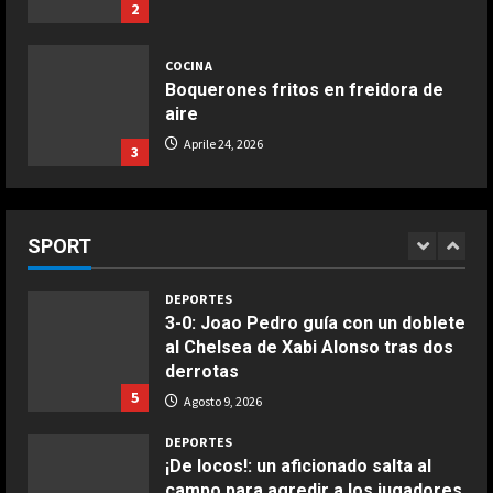
2
DEPORTES
El PSV se la pega en el debut
COCINA
Boquerones fritos en freidora de
Agosto 9, 2026
3
aire
Aprile 24, 2026
3
DEPORTES
Elanga, retirado en camilla tras una
entrada horrorosa de Gayà
COCINA
Buñuelos de alcachofas
SPORT
Agosto 9, 2026
4
Aprile 5, 2026
4
DEPORTES
3-0: Joao Pedro guía con un doblete
al Chelsea de Xabi Alonso tras dos
COCINA
derrotas
Ternera guisada con senderuelas
5
Agosto 9, 2026
Marzo 20, 2026
5
DEPORTES
¡De locos!: un aficionado salta al
campo para agredir a los jugadores