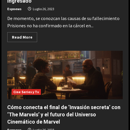
ingresado
declarado
inocente
de
Espnews
Luglio 26, 2023
los
nueve
De momento, se conozcan las causas de su fallecimiento
delitos
sexuales
Prisiones no ha confirmado en la cárcel en...
de
los
que
Read
Read More
estaba
more
acusado
about
El
exrapero
Abdel-
Majed
Abdel
Bary,
hallado
muerto
en
su
celda
Cine Series y Tv
de
la
prisión
donde
Cómo conecta el final de ‘Invasión secreta’ con
estaba
‘The Marvels’ y el futuro del Universo
ingresado
Cinemático de Marvel
Espnews
Luglio 26, 2023