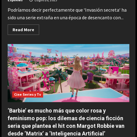
Podríamos decir perfectamente que ‘Invasión secreta‘ ha
sido una serie extraña en una época de desencanto con...
Read
Read More
more
about
Cómo
conecta
el
final
de
‘Invasión
secreta’
con
‘The
Marvels’
y
el
futuro
Cine Series y Tv
del
Universo
Cinemático
‘Barbie’ es mucho más que color rosa y
ESPAÑA
de
Marvel
Jódar no tiene límites: nuevo
feminismo pop: los dilemas de ciencia ficción
histórico récord que solo habían
seria que plantea el hit con Margot Robbie van
conseguido Nadal y Alcaraz
desde ‘Matrix’ a ‘Inteligencia Artificial’