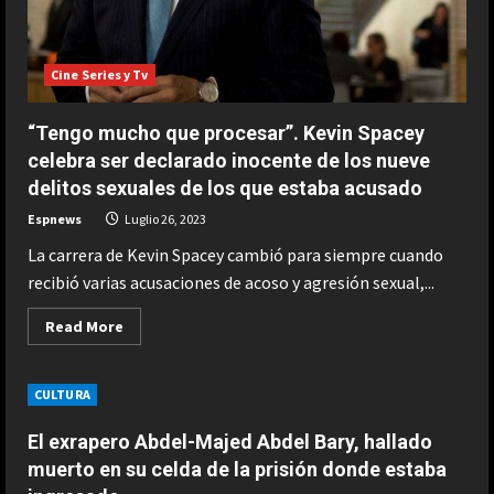
Cine Series y Tv
“Tengo mucho que procesar”. Kevin Spacey
celebra ser declarado inocente de los nueve
delitos sexuales de los que estaba acusado
Espnews
Luglio 26, 2023
La carrera de Kevin Spacey cambió para siempre cuando
recibió varias acusaciones de acoso y agresión sexual,...
Read
Read More
more
about
“Tengo
mucho
CULTURA
que
procesar”.
Kevin
El exrapero Abdel-Majed Abdel Bary, hallado
Spacey
celebra
muerto en su celda de la prisión donde estaba
ser