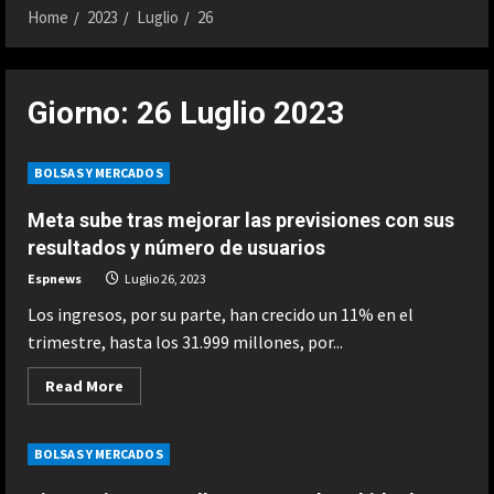
Home
2023
Luglio
26
Giorno:
26 Luglio 2023
BOLSAS Y MERCADOS
Meta sube tras mejorar las previsiones con sus
resultados y número de usuarios
Espnews
Luglio 26, 2023
Los ingresos, por su parte, han crecido un 11% en el
trimestre, hasta los 31.999 millones, por...
Read
Read More
more
about
Meta
sube
BOLSAS Y MERCADOS
tras
mejorar
las