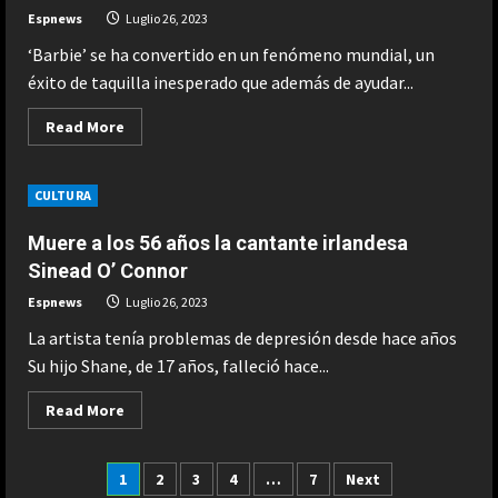
2
Agosto 9, 2026
Espnews
Luglio 26, 2023
‘Barbie’ se ha convertido en un fenómeno mundial, un
ESPAÑA
éxito de taquilla inesperado que además de ayudar...
Últimas noticias | 09 agosto 2026 –
Mediodía
Read
Read More
Agosto 9, 2026
more
3
about
‘Barbie’
es
ESPAÑA
CULTURA
mucho
Nagasaki, el 81 aniversario de la
más
que
bomba atómica inquieta a los
Muere a los 56 años la cantante irlandesa
color
defensores del pacifismo
rosa
Sinead O’ Connor
y
4
Agosto 9, 2026
feminismo
Espnews
Luglio 26, 2023
pop:
los
La artista tenía problemas de depresión desde hace años
ESPAÑA
dilemas
de
La FIFA sale al rescate de Infantino
Su hijo Shane, de 17 años, falleció hace...
ciencia
y se aferra a sus estatutos para
ficción
seria
evitar un motín: “No lo
Read
Read More
que
more
toleraremos”
5
plantea
about
el
Muere
Agosto 9, 2026
hit
a
Paginazione
1
2
3
4
…
7
Next
ESPAÑA
con
los