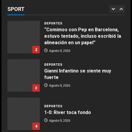
dolor es inexplicable”
langostinos
SPORT
1
Agosto 9, 2026
Giugno 20, 2026
1
DEPORTES
“Comimos con Pep en Barcelona,
COCINA
estuvo tentado, incluso escribió la
Ensalada de espinacas deliciosa
alineación en un papel”
Maggio 28, 2026
2
Agosto 9, 2026
2
DEPORTES
COCINA
Gianni Infantino se siente muy
Boquerones fritos en freidora de
fuerte
aire
Agosto 9, 2026
3
Aprile 24, 2026
3
DEPORTES
COCINA
1-0: River toca fondo
Buñuelos de alcachofas
Agosto 9, 2026
Aprile 5, 2026
4
4