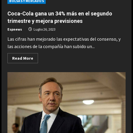
BOLSAS Y MERCADOS
en
rojo
el
Coca-Cola gana un 34% más en el segundo
segundo
trimestre,
trimestre y mejora previsiones
pero
reduce
Espnews
Luglio 26, 2023
un
46%
Las cifras han mejorado las expectativas del consenso, y
sus
pérdidas
las acciones de la compañía han subido un...
semestrales
Read
Read More
more
about
Coca-
Cola
gana
un
34%
más
en
el
segundo
trimestre
y
mejora
previsiones