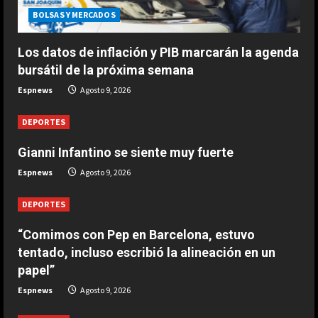
fuerte
BOLSAS Y MERCADOS
Agosto 9, 2026
3
Los datos de inflación y PIB marcarán la agenda
bursátil de la próxima semana
DEPORTES
Espnews
Agosto 9, 2026
1-0: River toca fondo
Agosto 9, 2026
DEPORTES
4
Gianni Infantino se siente muy fuerte
DEPORTES
Espnews
Agosto 9, 2026
Leo Messi ya está en Rosario para
despedir a su padre Jorge
DEPORTES
Agosto 9, 2026
5
“Comimos con Pep en Barcelona, estuvo
tentado, incluso escribió la alineación en un
papel”
Espnews
Agosto 9, 2026