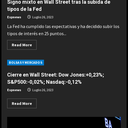
Signo mixto en Wall Street tras la subida de
previsiones
con
tipos de la Fed
sus
resultados
Espnews
Luglio 26, 2023
y
número
La Fed ha cumplido las expectativas y ha decidido subir los
de
usuarios
tipos de interés en 25 puntos...
Read
Read More
more
about
Signo
mixto
BOLSAS Y MERCADOS
en
Wall
Street
Cierre en Wall Street: Dow Jones:+0,23%;
tras
la
S&P500:-0,02%; Nasdaq:-0,12%
subida
de
Espnews
Luglio 26, 2023
tipos
de
la
Read
Read More
Fed
more
about
Cierre
en
Wall
Street: