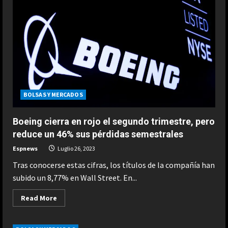
Dow
Jones:+0,23%;
S&P500:-0,02%;
Nasdaq:-0,12%
BOLSAS Y MERCADOS
Boeing cierra en rojo el segundo trimestre, pero
reduce un 46% sus pérdidas semestrales
Espnews
Luglio 26, 2023
Tras conocerse estas cifras, los títulos de la compañía han
subido un 8,77% en Wall Street. En...
Read
Read More
more
about
Boeing
cierra