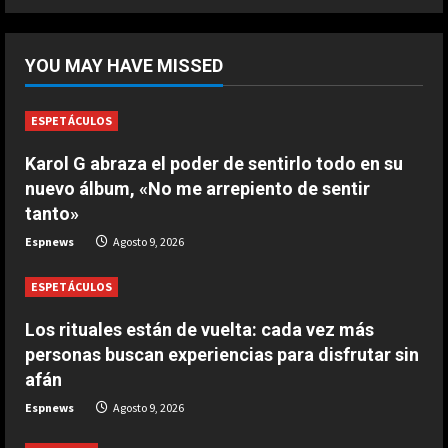
5
DEPORTES
¡De locos!: un aficionado salta al
YOU MAY HAVE MISSED
campo para agredir a los jugadores
tras un penalti
1
Agosto 9, 2026
ESPETÁCULOS
DEPORTES
Karol G abraza el poder de sentirlo todo en su
Osimhen la lía ante el Villarreal: le
nuevo álbum, «No me arrepiento de sentir
tienen que sujetar entre varios
tanto»
para que no llegue a las manos
2
Espnews
Agosto 9, 2026
Agosto 9, 2026
ESPETÁCULOS
DEPORTES
El PSV se la pega en el debut
Los rituales están de vuelta: cada vez más
Agosto 9, 2026
personas buscan experiencias para disfrutar sin
3
afán
Espnews
Agosto 9, 2026
DEPORTES
Elanga, retirado en camilla tras una