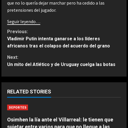
que no lo quería dejar marchar pero ha cedido a las
pretensiones del jugador.
Seguir leyendo…
C
Previous:
Vladimir Putin intenta ganarse a los líderes
o
africanos tras el colapso del acuerdo del grano
n
Next:
Un mito del Atlético y de Uruguay cuelga las botas
t
i
ESPAÑA
n
RELATED STORIES
Férrea defensa de un campeón del
mundo a Alonso: “No necesita el
u
DEPORTES
mejor coche para…”
2
e
Agosto 9, 2026
Osimhen la lía ante el Villarreal: le tienen que
sujetar entre varios para que no llegue a las
ESPAÑA