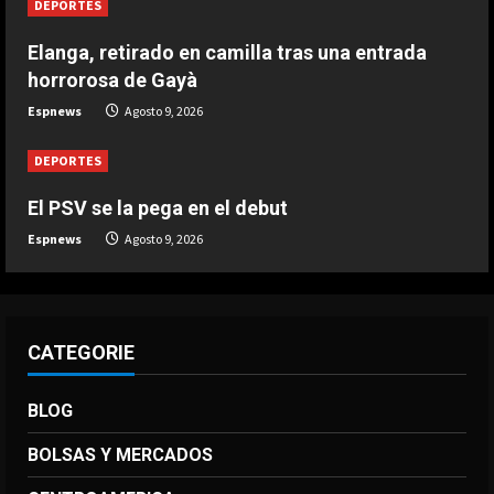
DEPORTES
entrada horrorosa de Gayà
Agosto 9, 2026
Elanga, retirado en camilla tras una entrada
4
horrorosa de Gayà
DEPORTES
Espnews
Agosto 9, 2026
3-0: Joao Pedro guía con un doblete
al Chelsea de Xabi Alonso tras dos
DEPORTES
derrotas
5
El PSV se la pega en el debut
Agosto 9, 2026
Espnews
Agosto 9, 2026
CATEGORIE
BLOG
BOLSAS Y MERCADOS