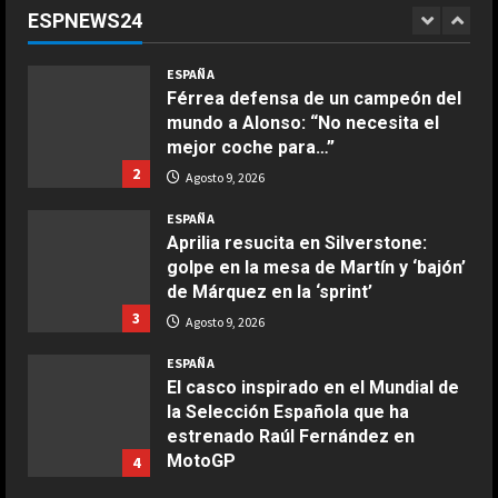
respeto a Rossi, pero lo cierto es
ESPNEWS24
que Márquez…”
1
COCINA
Agosto 9, 2026
ESPAÑA
Ensalada de espinacas deliciosa
Férrea defensa de un campeón del
Maggio 28, 2026
mundo a Alonso: “No necesita el
2
mejor coche para…”
2
Agosto 9, 2026
COCINA
Boquerones fritos en freidora de
ESPAÑA
aire
Aprilia resucita en Silverstone:
golpe en la mesa de Martín y ‘bajón’
Aprile 24, 2026
3
de Márquez en la ‘sprint’
3
Agosto 9, 2026
COCINA
ESPAÑA
Buñuelos de alcachofas
El casco inspirado en el Mundial de
Aprile 5, 2026
la Selección Española que ha
4
estrenado Raúl Fernández en
MotoGP
4
COCINA
Agosto 9, 2026