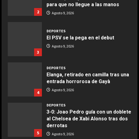
COCINA
para que no llegue a las manos
Ensalada de espinacas deliciosa
2
Agosto 9, 2026
Maggio 28, 2026
2
DEPORTES
El PSV se la pega en el debut
COCINA
Boquerones fritos en freidora de
Agosto 9, 2026
3
aire
Aprile 24, 2026
3
DEPORTES
Elanga, retirado en camilla tras una
entrada horrorosa de Gayà
COCINA
Buñuelos de alcachofas
Agosto 9, 2026
4
Aprile 5, 2026
4
DEPORTES
3-0: Joao Pedro guía con un doblete
al Chelsea de Xabi Alonso tras dos
COCINA
derrotas
Ternera guisada con senderuelas
5
Agosto 9, 2026
Marzo 20, 2026