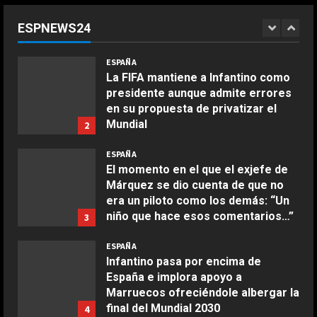
final del Mundial 2030 se juegue en
España ante la intención de
ESPNEWS24
Infantino de llevarla a Marruecos:
1
“Lo merecemos”
COCINA
ESPAÑA
Ensalada de espinacas deliciosa
Agosto 6, 2026
La FIFA mantiene a Infantino como
Maggio 28, 2026
presidente aunque admite errores
2
en su propuesta de privatizar el
Mundial
2
COCINA
Agosto 6, 2026
Boquerones fritos en freidora de
ESPAÑA
aire
El momento en el que el exjefe de
Márquez se dio cuenta de que no
Aprile 24, 2026
3
era un piloto como los demás: “Un
niño que hace esos comentarios…”
3
COCINA
Agosto 6, 2026
ESPAÑA
Buñuelos de alcachofas
Infantino pasa por encima de
Aprile 5, 2026
España e implora apoyo a
4
Marruecos ofreciéndole albergar la
final del Mundial 2030
4