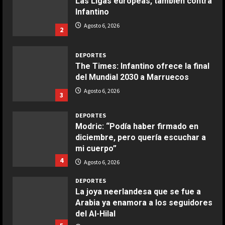
Las Ligas europeas, también contra
Infantino
COCINA
Ensalada de espinacas deliciosa
Agosto 6, 2026
2
Maggio 28, 2026
2
DEPORTES
The Times: Infantino ofrece la final
COCINA
del Mundial 2030 a Marruecos
Boquerones fritos en freidora de
Agosto 6, 2026
3
aire
Aprile 24, 2026
3
DEPORTES
Modric: “Podía haber firmado en
diciembre, pero quería escuchar a
COCINA
mi cuerpo”
Buñuelos de alcachofas
4
Agosto 6, 2026
Aprile 5, 2026
4
DEPORTES
La joya neerlandesa que se fue a
Arabia ya enamora a los seguidores
COCINA
del Al-Hilal
Ternera guisada con senderuelas