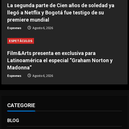
Modric: “Podía haber firmado en
La segunda parte de Cien años de soledad ya
diciembre, pero quería escuchar a
llegó a Netflix y Bogotá fue testigo de su
mi cuerpo”
premiere mundial
4
Agosto 6, 2026
Espnews
Agosto 6, 2026
DEPORTES
La joya neerlandesa que se fue a
ESPETÁCULOS
Arabia ya enamora a los seguidores
del Al-Hilal
Film&Arts presenta en exclusiva para
5
Latinoamérica el especial “Graham Norton y
Agosto 6, 2026
Madonna”
Espnews
Agosto 6, 2026
CATEGORIE
BLOG