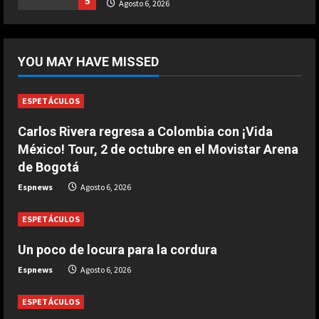
5
Agosto 6, 2026
Marzo 20, 2026
5
DEPORTES
La FIFA reitera su apoyo a Infantino
YOU MAY HAVE MISSED
pero reconoce que “se cometieron
errores”
1
Agosto 6, 2026
ESPETÁCULOS
Carlos Rivera regresa a Colombia con ¡Vida
DEPORTES
Las Ligas europeas, también contra
México! Tour, 2 de octubre en el Movistar Arena
Infantino
de Bogotá
Agosto 6, 2026
2
Espnews
Agosto 6, 2026
ESPETÁCULOS
DEPORTES
The Times: Infantino ofrece la final
Un poco de locura para la cordura
del Mundial 2030 a Marruecos
Espnews
Agosto 6, 2026
Agosto 6, 2026
3
ESPETÁCULOS
DEPORTES