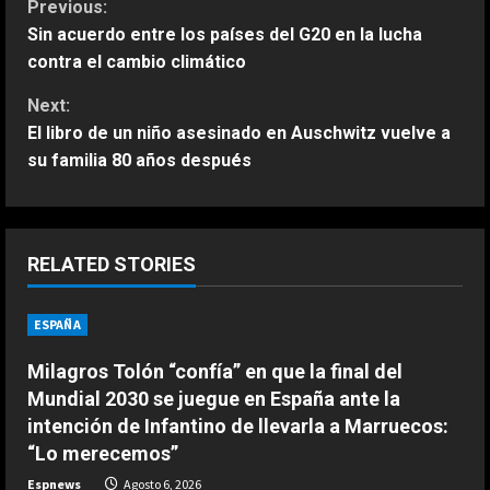
C
Previous:
Sin acuerdo entre los países del G20 en la lucha
o
contra el cambio climático
n
Next:
El libro de un niño asesinado en Auschwitz vuelve a
t
su familia 80 años después
i
n
RELATED STORIES
u
ESPAÑA
e
ESPAÑA
Milagros Tolón “confía” en que la final del
R
La FIFA mantiene a Infantino como
Mundial 2030 se juegue en España ante la
presidente aunque admite errores
e
intención de Infantino de llevarla a Marruecos:
en su propuesta de privatizar el
“Lo merecemos”
Mundial
2
a
Espnews
Agosto 6, 2026