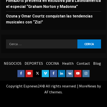
Film&Arts presenta en exclusiva para Latinoamérica
el especial “Graham Norton y Madonna”
Ozuna y Omar Courtz conquistan las tendencias
musicales con “Zizi”
Ricerca
per:
NEGOCIOS
DEPORTES
COCINA
Health
Contact
Blog
Facebook
Youtube
Twitter
Vimeo
Facebook
Linkedin
VK
Youtube
Instagram
Copyright Espnews24 © All rights reserved.
|
MoreNews
by
AF themes.