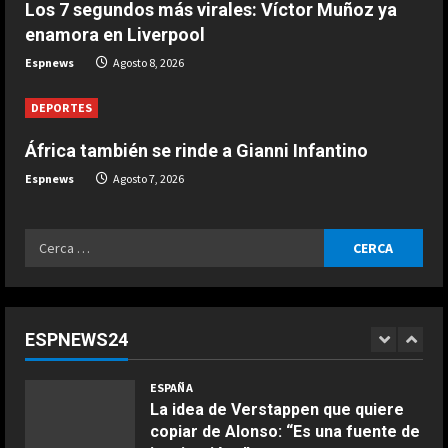
Los 7 segundos más virales: Víctor Muñoz ya
El expiloto que ‘avisa’ muy
d
enamora en Liverpool
seriamente a Márquez: “Tendrá que
i
arriesgar mucho con Acosta”
Espnews
Agosto 8, 2026
4
Agosto 8, 2026
n
DEPORTES
ESPAÑA
g
África también se rinde a Gianni Infantino
El Senado de EE.UU. aprueba
sanciones que apuntan contra Putin
Espnews
Agosto 7, 2026
y los ingresos energéticos de Rusia
5
Agosto 8, 2026
Ricerca
ESPAÑA
per:
Todo aciertan con Alonso: el
divertido test entre los pilotos de
Fórmula 1
ESPNEWS24
1
Agosto 8, 2026
COCINA
ESPAÑA
Ensalada de espinacas deliciosa
La idea de Verstappen que quiere
Maggio 28, 2026
copiar de Alonso: “Es una fuente de
2