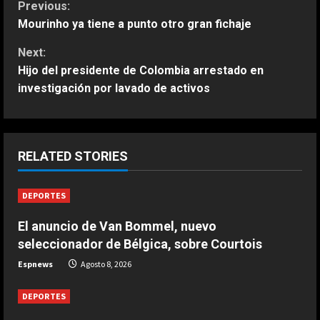
C
Previous:
Mourinho ya tiene a punto otro gran fichaje
o
Next:
n
Hijo del presidente de Colombia arrestado en
investigación por lavado de activos
t
i
ESPAÑA
La idea de Verstappen que quiere
n
RELATED STORIES
copiar de Alonso: “Es una fuente de
inspiración…”
u
DEPORTES
2
Agosto 8, 2026
e
El anuncio de Van Bommel, nuevo
ESPAÑA
Tremendo mensaje de Jorge
seleccionador de Bélgica, sobre Courtois
R
Martín: “Es absurdo que sea líder de
Espnews
Agosto 8, 2026
MotoGP”
e
3
Agosto 8, 2026
DEPORTES
a
ESPAÑA