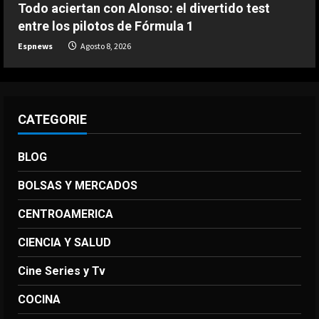
Todo aciertan con Alonso: el divertido test
una discoteca
entre los pilotos de Fórmula 1
Agosto 7, 2026
5
Espnews
Agosto 8, 2026
CATEGORIE
BLOG
BOLSAS Y MERCADOS
CENTROAMERICA
CIENCIA Y SALUD
Cine Series y Tv
COCINA