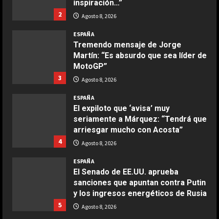
inspiración…”
2
Agosto 8, 2026
COCINA
Boquerones fritos en freidora de
ESPAÑA
aire
Tremendo mensaje de Jorge
Martín: “Es absurdo que sea líder de
Aprile 24, 2026
3
MotoGP”
3
Agosto 8, 2026
COCINA
ESPAÑA
Buñuelos de alcachofas
El expiloto que ‘avisa’ muy
Aprile 5, 2026
seriamente a Márquez: “Tendrá que
4
arriesgar mucho con Acosta”
4
Agosto 8, 2026
COCINA
ESPAÑA
Ternera guisada con senderuelas
El Senado de EE.UU. aprueba
Marzo 20, 2026
sanciones que apuntan contra Putin
5
y los ingresos energéticos de Rusia
5
Agosto 8, 2026
COCINA