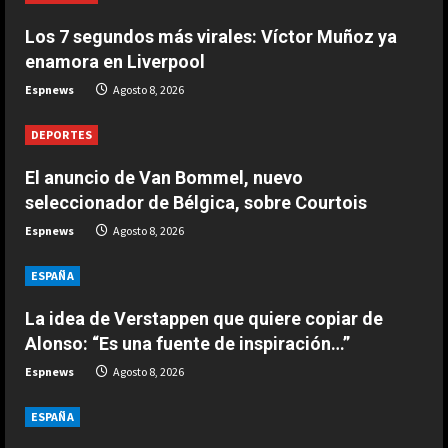
Los 7 segundos más virales: Víctor Muñoz ya
DEPORTES
Los 7 segundos más virales: Víctor
enamora en Liverpool
Muñoz ya enamora en Liverpool
Espnews
Agosto 8, 2026
Agosto 8, 2026
2
DEPORTES
DEPORTES
El anuncio de Van Bommel, nuevo
África también se rinde a Gianni
seleccionador de Bélgica, sobre Courtois
Infantino
Espnews
Agosto 8, 2026
Agosto 7, 2026
3
ESPAÑA
DEPORTES
Noruega pide la dimisión de
La idea de Verstappen que quiere copiar de
Infantino
Alonso: “Es una fuente de inspiración…”
Agosto 7, 2026
Espnews
Agosto 8, 2026
4
ESPAÑA
DEPORTES
Ivan Toney, acusado de agresión en