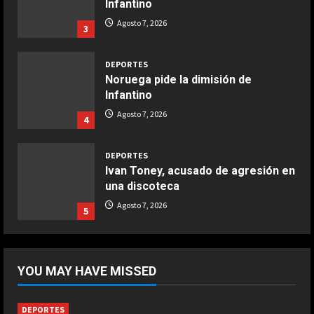
Infantino
Boquerones fritos en freidora de
Agosto 7, 2026
3
aire
Aprile 24, 2026
3
DEPORTES
Noruega pide la dimisión de
Infantino
COCINA
Buñuelos de alcachofas
Agosto 7, 2026
4
Aprile 5, 2026
4
DEPORTES
Ivan Toney, acusado de agresión en
una discoteca
COCINA
Ternera guisada con senderuelas
Agosto 7, 2026
5
Marzo 20, 2026
5
DEPORTES
El anuncio de Van Bommel, nuevo
YOU MAY HAVE MISSED
seleccionador de Bélgica, sobre
Courtois
1
Agosto 8, 2026
DEPORTES